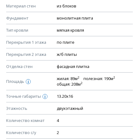
КОНСТРУКТИВНЫЕ РЕШЕНИЯ (КР)
Материал стен
из блоков
Ведомость рабочих чертежей основного комплекта КР
Фундамент
монолитная плита
План фундамента
Тип кровли
мягкая кровля
Устройство фундамента, спецификация материалов
фундамента
Перекрытия 1 этажа
по плите
Планы перекрытий этажей, спецификация элементов
Перекрытия 2 этажа
ж/б плиты
Устройство перекрытий
Отделка стен
фасадная плитка
Устройство стен
Спецификация материалов стен
2
2
жилая: 89м
полезная: 190м
Площадь
i
2
общая: 208м
Схема расположения лаг чердака (если есть)
Схема расположения элементов стропил
Точные габариты
13.20х16
i
Спецификация элементов стропил
Этажность
двухэтажный
Устройство стропильной системы
Количество комнат
4
Узлы устройства кровли
План кровли
Количество с/у
2