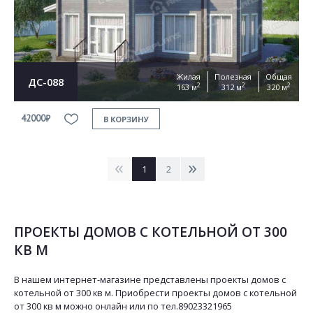
Жилая
Полезная
Общая
ДС-088
2
2
2
163 м
312 м
320 м
42000₽
В КОРЗИНУ
<
>
1
2
ПРОЕКТЫ ДОМОВ С КОТЕЛЬНОЙ ОТ 300
КВ М
В нашем интернет-магазине представлены проекты домов с
котельной от 300 кв м. Приобрести проекты домов с котельной
от 300 кв м можно онлайн или по тел.89023321965