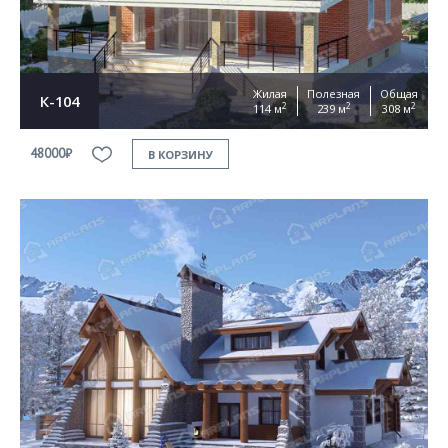
Жилая
Полезная
Общая
К-104
2
2
2
114 м
239 м
308 м
48000₽
В КОРЗИНУ