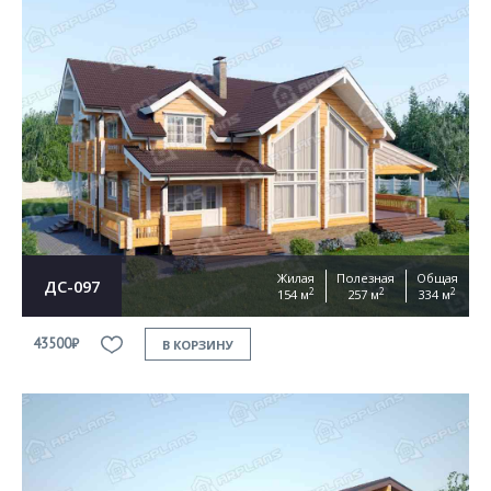
Жилая
Полезная
Общая
ДС-097
2
2
2
154 м
257 м
334 м
43500₽
В КОРЗИНУ