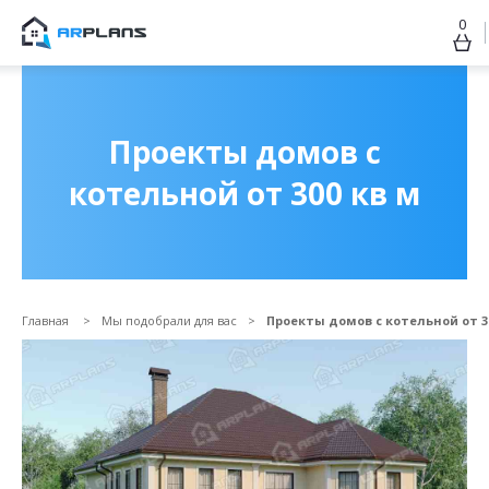
0
Продолжить покупки
ОФОРМИТЬ ЗАКАЗ
Проекты домов с
котельной от 300 кв м
Главная
Мы подобрали для вас
Проекты домов с котельной от 3
Прикрепить файл