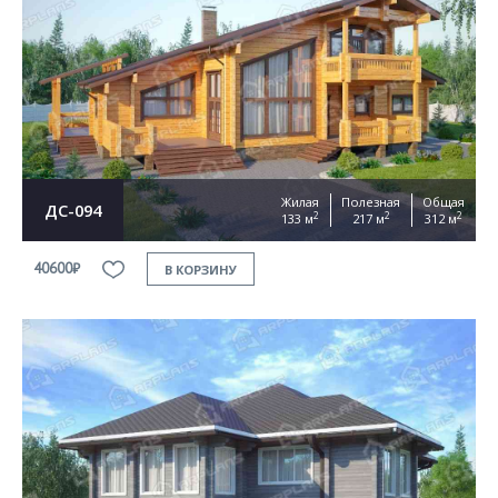
Жилая
Полезная
Общая
ДС-094
2
2
2
133 м
217 м
312 м
40600₽
В КОРЗИНУ