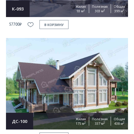
Жилая
Полезная
Общая
К-093
2
2
2
93 м
303 м
399 м
57700₽
В КОРЗИНУ
Жилая
Полезная
Общая
ДС-100
2
2
2
175 м
337 м
438 м