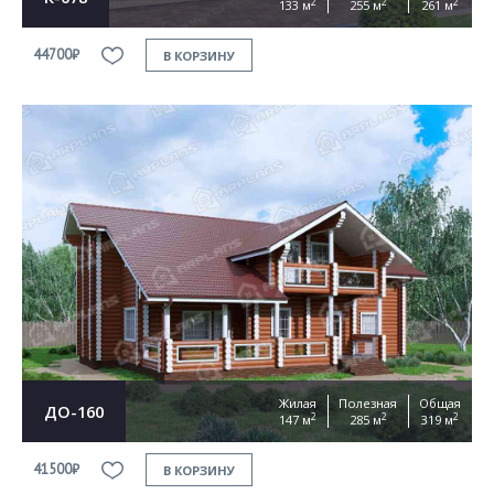
2
2
2
133 м
255 м
261 м
44700₽
В КОРЗИНУ
Жилая
Полезная
Общая
ДО-160
2
2
2
147 м
285 м
319 м
41500₽
В КОРЗИНУ