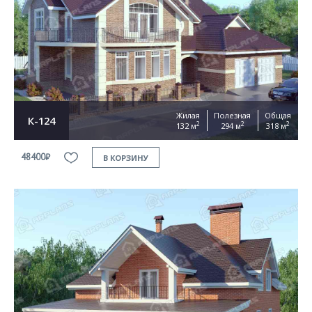
Жилая
Полезная
Общая
К-124
2
2
2
132 м
294 м
318 м
48400₽
В КОРЗИНУ