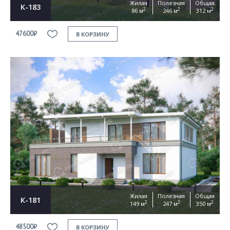
Жилая
Полезная
Общая
К-183
2
2
2
86 м
246 м
312 м
47600₽
В КОРЗИНУ
Жилая
Полезная
Общая
К-181
2
2
2
149 м
247 м
350 м
48500₽
В КОРЗИНУ