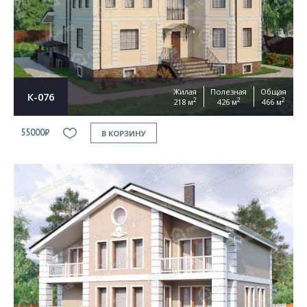
Согласен на
обработку персональных данных
This site is protected by reCAPTCHA and the Google
Privacy Policy
and
Terms of Service
apply
ОТПРАВИТЬ
Жилая
Полезная
Общая
К-076
2
2
2
218 м
426 м
466 м
55000₽
В КОРЗИНУ