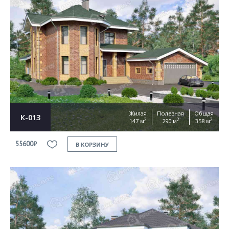
Жилая
Полезная
Общая
К-013
2
2
2
147 м
290 м
358 м
55600₽
В КОРЗИНУ