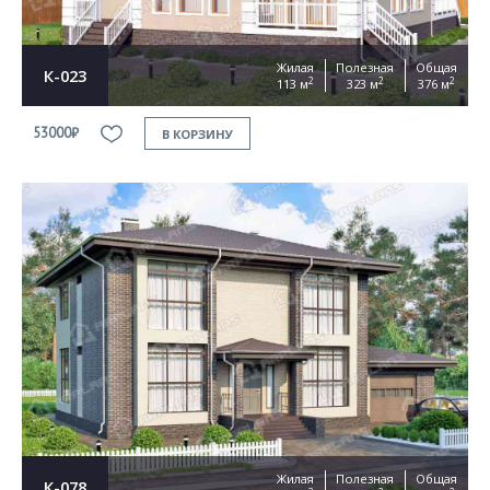
Жилая
Полезная
Общая
К-023
2
2
2
113 м
323 м
376 м
53000₽
В КОРЗИНУ
Жилая
Полезная
Общая
К-078