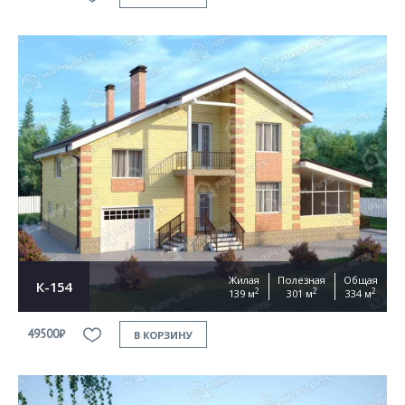
Жилая
Полезная
Общая
К-154
2
2
2
139 м
301 м
334 м
49500₽
В КОРЗИНУ