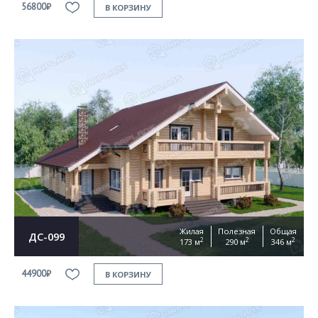
56800₽
В КОРЗИНУ
Жилая
Полезная
Общая
ДС-099
2
2
2
173 м
290 м
346 м
44900₽
В КОРЗИНУ