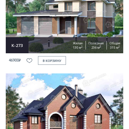
Жилая
Полезная
Общая
К-273
2
2
2
130 м
236 м
315 м
46900₽
В КОРЗИНУ