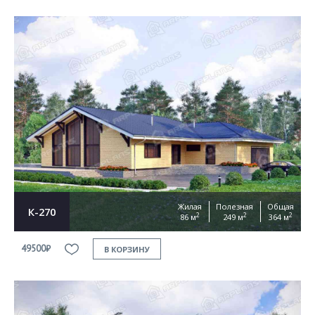
Жилая
Полезная
Общая
К-270
2
2
2
86 м
249 м
364 м
49500₽
В КОРЗИНУ