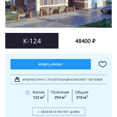
Согласен на
Согласен на
обработку персональных данных
обработку персональных данных
This site is protected by reCAPTCHA and the Google
Privacy Policy
and
Terms of Service
apply.
ОТПРАВИТЬ
ОТПРАВИТЬ
К-124
48400 ₽
КУПИТЬ ПРОЕКТ
АРХИТЕКТУРНО-СТРОИТЕЛЬНЫЙ КОМПЛЕКТ ЧЕРТЕЖЕЙ
Жилая:
Полезная:
Общая:
i
2
2
2
132 м
294 м
318 м
ЗАКАЗАТЬ РАСЧЕТ ДОМА