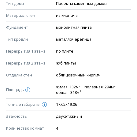
Смотрите советы по выбору материала в нашем
блоге
.
Тип дома
Проекты каменных домов
КОНСТРУКТИВНЫЕ РЕШЕНИЯ (КР)
Материал стен
из кирпича
Ведомость рабочих чертежей основного комплекта КР
Фундамент
монолитная плита
План фундамента
Тип кровли
металлочерепица
Устройство фундамента, спецификация материалов
фундамента
Перекрытия 1 этажа
по плите
Планы перекрытий этажей, спецификация элементов
Перекрытия 2 этажа
ж/б плиты
Устройство перекрытий
Отделка стен
облицовочный кирпич
Устройство стен
Спецификация материалов стен
2
2
жилая: 132м
полезная: 294м
Площадь
i
2
общая: 318м
Схема расположения лаг чердака (если есть)
Схема расположения элементов стропил
Точные габариты
17.65х19.06
i
Спецификация элементов стропил
Этажность
двухэтажный
Устройство стропильной системы
Количество комнат
4
Узлы устройства кровли