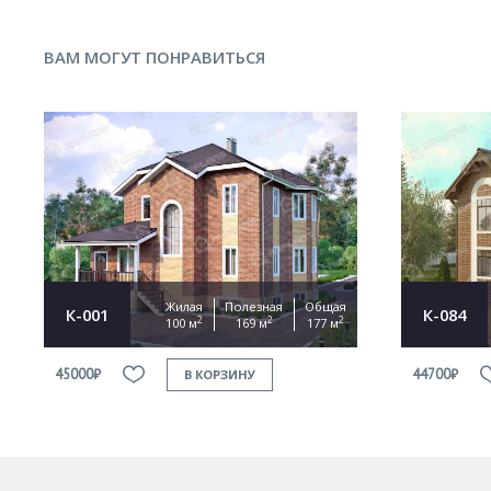
ВАМ МОГУТ ПОНРАВИТЬСЯ
Жилая
Полезная
Общая
К-001
К-084
2
2
2
100 м
169 м
177 м
45000₽
44700₽
В КОРЗИНУ