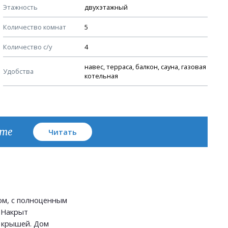
Этажность
двухэтажный
Узлы устройства кровли
Количество комнат
5
План кровли
Количество с/у
4
навес, терраса, балкон, сауна, газовая
Удобства
котельная
кте
Читать
м, с полноценным
 Накрыт
 крышей. Дом