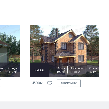
ная
Общая
Жилая
Полезная
Общая
К-086
2
2
2
2
2
112 м
102 м
158 м
167 м
45000₽
В КОРЗИНУ