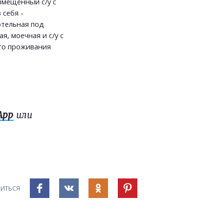
овмещённый с/у с
 себя -
отельная под
, моечная и с/у с
го проживания
App
или
ИТЬСЯ