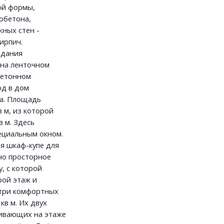
ой формы,
обетона,
ных стен -
ирпич.
здания
 на ленточном
бетонном
од в дом
ма. Площадь
в м, из которой
в м. Здесь
ециальным окном.
я шкаф-купе для
но просторное
, с которой
рой этаж и
в три комфортных
 кв м. Их двух
живающих на этаже