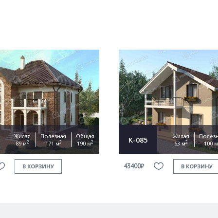
Жилая
Полезная
Общая
Жилая
Полез
К-085
2
2
2
2
89 м
171 м
190 м
63 м
100 м
43400₽
В КОРЗИНУ
В КОРЗИНУ