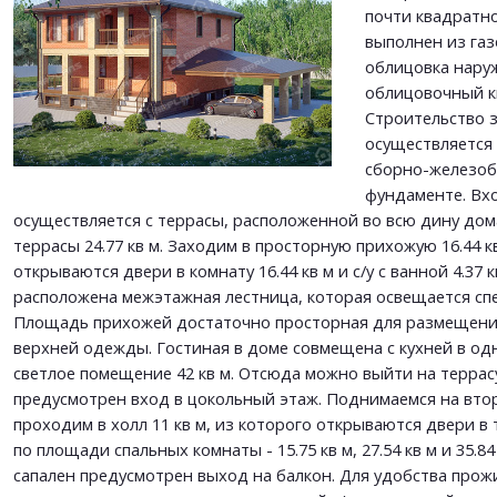
Прикрепить файл
почти квадратн
Согласен на
обработку персональных данных
выполнен из газ
Согласен на
обработку персональных данных
This site is protected by reCAPTCHA and the Google
Privacy Policy
and
Terms of Service
облицовка наруж
apply.
облицовочный к
Строительство 
ОТПРАВИТЬ
осуществляется
ОТПРАВИТЬ
сборно-железо
фундаменте. Вх
осуществляется с террасы, расположенной во всю дину до
террасы 24.77 кв м. Заходим в просторную прихожую 16.44 к
открываются двери в комнату 16.44 кв м и с/у с ванной 4.37 к
расположена межэтажная лестница, которая освещается сп
Площадь прихожей достаточно просторная для размещени
верхней одежды. Гостиная в доме совмещена с кухней в од
светлое помещение 42 кв м. Отсюда можно выйти на террасу
предусмотрен вход в цокольный этаж. Поднимаемся на вто
проходим в холл 11 кв м, из которого открываются двери 
по площади спальных комнаты - 15.75 кв м, 27.54 кв м и 35.84
сапален предусмотрен выход на балкон. Для удобства про