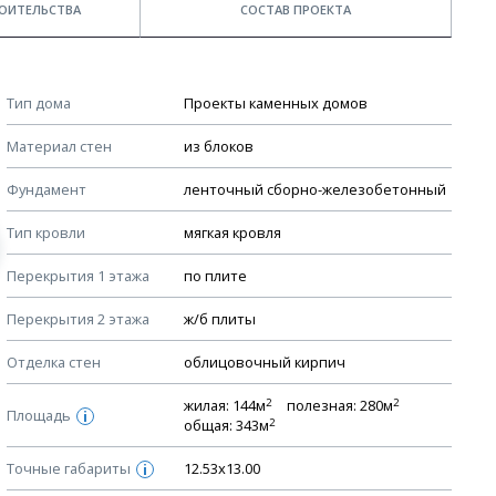
ОИТЕЛЬСТВА
СОСТАВ ПРОЕКТА
Примечания
КОНСТРУКТИВНЫЕ РЕШЕНИЯ (КР)
Тип дома
Проекты каменных домов
Ведомость рабочих чертежей основного комплекта КР
Стоимость строительства дома — ориентировочная!
Материал стен
из блоков
Для более детального расчета стоимости
План фундамента
строительства необходима разработка сметы, согласно
Фундамент
ленточный сборно-железобетонный
Устройство фундамента, спецификация материалов
стоимости материалов в вашем регионе
фундамента
Тип кровли
мягкая кровля
Мы не учитываем стоимость доставки материалов.
Планы перекрытий этажей, спецификация элементов
Перекрытия 1 этажа
по плите
Смотрите советы по выбору материала в нашем
блоге
.
Устройство перекрытий
Перекрытия 2 этажа
ж/б плиты
Устройство стен
Спецификация материалов стен
Отделка стен
облицовочный кирпич
Схема расположения лаг чердака (если есть)
2
2
жилая: 144м
полезная: 280м
Площадь
i
2
Схема расположения элементов стропил
общая: 343м
Спецификация элементов стропил
Точные габариты
12.53х13.00
i
Устройство стропильной системы