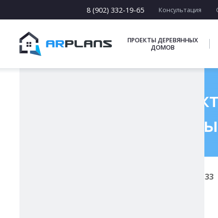
15 х [15-23]
16 х [16-20]
8 (902) 332-19-65
Консультация
17 х [17-22]
ПОДБОРКИ
ПРОЕКТЫ ДЕРЕВЯННЫХ
ДОМОВ
Готовый проект
цокольны
Главная
Проекты каменных домов
К-133