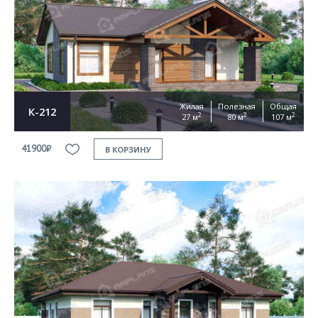
Жилая
Полезная
Общая
К-212
2
2
2
27 м
80 м
107 м
41900₽
В КОРЗИНУ