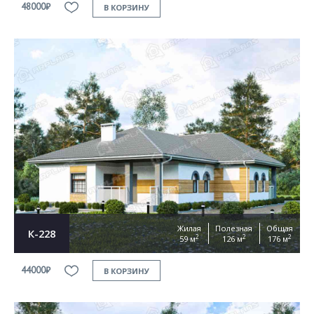
48000₽
В КОРЗИНУ
Жилая
Полезная
Общая
К-228
2
2
2
59 м
126 м
176 м
44000₽
В КОРЗИНУ