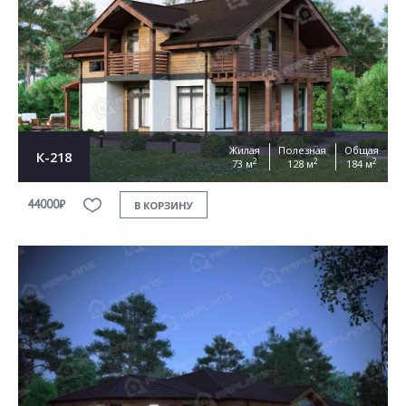
Жилая
Полезная
Общая
К-218
2
2
2
73 м
128 м
184 м
44000₽
В КОРЗИНУ