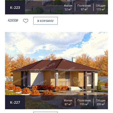
Жилая
Полезная
Общая
К-223
2
2
2
52 м
97 м
115 м
42800₽
В КОРЗИНУ
Жилая
Полезная
Общая
К-227
2
2
2
87 м
155 м
200 м