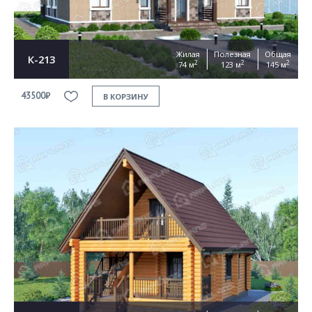
Жилая
Полезная
Общая
К-213
2
2
2
74 м
123 м
145 м
43500₽
В КОРЗИНУ