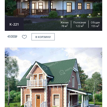
Жилая
Полезная
Общая
К-221
2
2
2
78 м
122 м
155 м
45000₽
В КОРЗИНУ