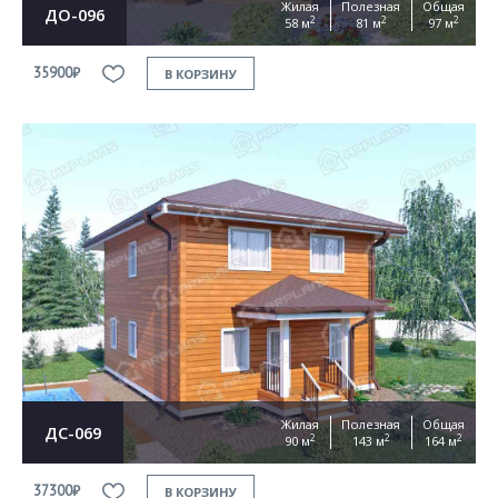
Жилая
Полезная
Общая
ДО-096
2
2
2
58 м
81 м
97 м
35900₽
В КОРЗИНУ
Жилая
Полезная
Общая
ДС-069
2
2
2
90 м
143 м
164 м
37300₽
В КОРЗИНУ