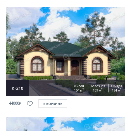
Жилая
Полезная
Общая
К-210
2
2
2
104 м
169 м
184 м
44000₽
В КОРЗИНУ