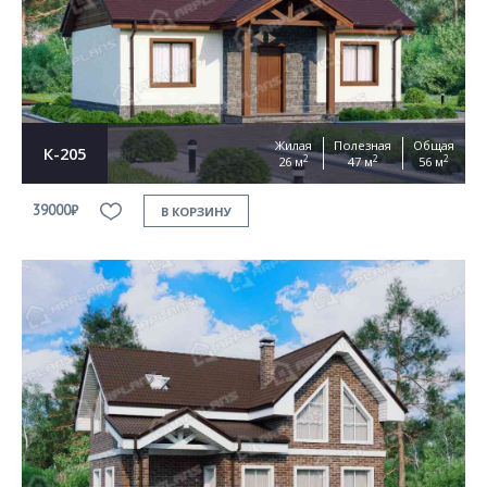
Согласен на
обработку персональных данных
This site is protected by reCAPTCHA and the Google
Privacy Policy
and
Terms of Service
apply
ОТПРАВИТЬ
Жилая
Полезная
Общая
К-205
2
2
2
26 м
47 м
56 м
39000₽
В КОРЗИНУ