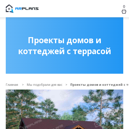
0
Продолжить покупки
ОФОРМИТЬ ЗАКАЗ
Проекты домов и
коттеджей с террасой
Главная
Мы подобрали для вас
Проекты домов и коттеджей с т
Прикрепить файл