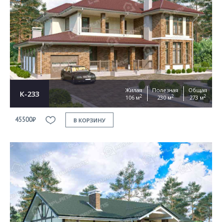
Жилая
Полезная
Общая
К-233
2
2
2
106 м
230 м
273 м
45500₽
В КОРЗИНУ