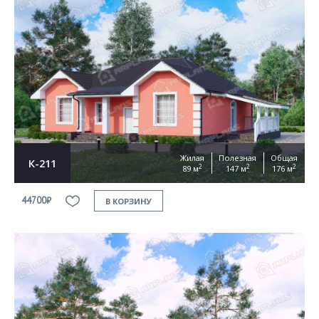
Жилая
Полезная
Общая
К-211
2
2
2
89 м
147 м
176 м
44700₽
В КОРЗИНУ