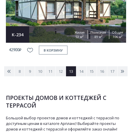
Жилая
Полезная
Общая
К-234
2
2
2
53 м
89 м
106 м
42900₽
В КОРЗИНУ
<
>
8
9
10
11
12
13
14
15
16
17
ПРОЕКТЫ ДОМОВ И КОТТЕДЖЕЙ С
ТЕРРАСОЙ
Большой выбор проектов домов и коттеджей с террасой по
доступным ценам в каталоге Арпланс! Выбирайте проекты
домов и коттеджей с террасой и оформляйте заказ онлайн!