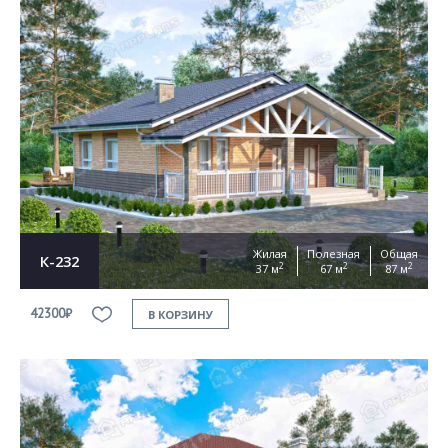
Жилая
Полезная
Общая
К-232
2
2
2
37 м
67 м
87 м
42300₽
В КОРЗИНУ