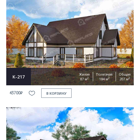
Жилая
Полезная
Общая
К-217
2
2
2
87 м
184 м
207 м
43700₽
В КОРЗИНУ