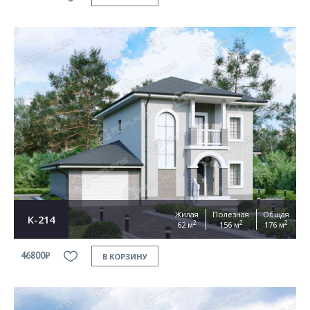
Жилая
Полезная
Общая
К-214
2
2
2
62 м
156 м
176 м
46800₽
В КОРЗИНУ