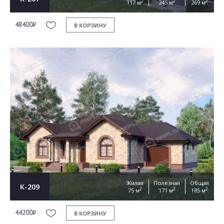
2
2
2
117 м
245 м
269 м
48400₽
В КОРЗИНУ
Жилая
Полезная
Общая
К-209
2
2
2
75 м
171 м
185 м
44200₽
В КОРЗИНУ