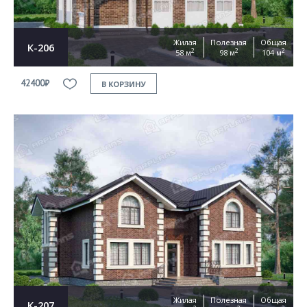
Жилая
Полезная
Общая
К-206
2
2
2
58 м
98 м
104 м
42400₽
В КОРЗИНУ
Жилая
Полезная
Общая
К-207