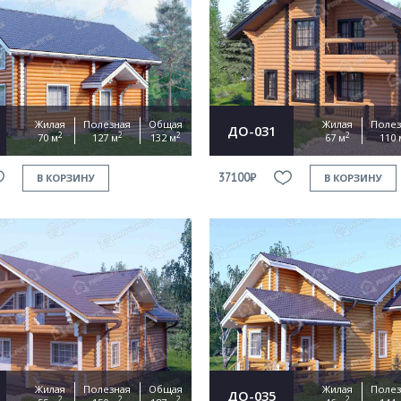
Жилая
Полезная
Общая
Жилая
Полез
ДО-031
2
2
2
2
70 м
127 м
132 м
67 м
110 
37100₽
В КОРЗИНУ
В КОРЗИНУ
Жилая
Полезная
Общая
Жилая
Полез
ДО-035
2
2
2
2