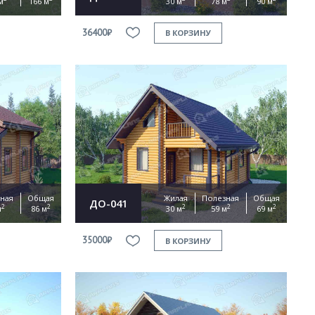
м
166 м
30 м
78 м
90 м
36400₽
В КОРЗИНУ
ная
Общая
Жилая
Полезная
Общая
ДО-041
2
2
2
2
2
м
86 м
30 м
59 м
69 м
35000₽
В КОРЗИНУ