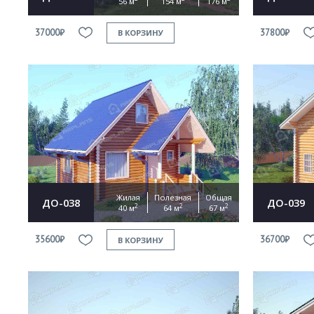
56 м
154 м
176 м
37000₽
37800₽
В КОРЗИНУ
Жилая
Полезная
Общая
ДО-038
ДО-039
2
2
2
40 м
64 м
67 м
35600₽
36700₽
В КОРЗИНУ