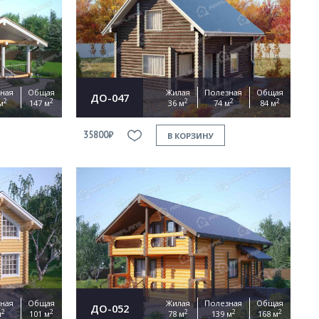
ная
Общая
Жилая
Полезная
Общая
ДО-047
2
2
2
2
2
м
147 м
36 м
74 м
84 м
35800₽
В КОРЗИНУ
ная
Общая
Жилая
Полезная
Общая
ДО-052
2
2
2
2
2
м
101 м
78 м
139 м
168 м