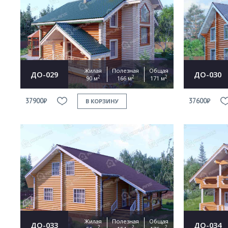
Жилая
Полезная
Общая
ДО-029
ДО-030
2
2
2
90 м
166 м
171 м
37900₽
37600₽
В КОРЗИНУ
Жилая
Полезная
Общая
ДО-033
ДО-034
2
2
2