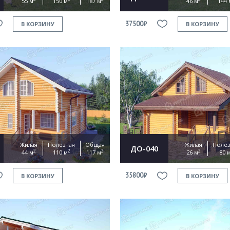
55 м
150 м
187 м
46 м
144 
37500₽
В КОРЗИНУ
В КОРЗИНУ
Жилая
Полезная
Общая
Жилая
Полез
ДО-040
2
2
2
2
44 м
110 м
117 м
26 м
80 
35800₽
В КОРЗИНУ
В КОРЗИНУ