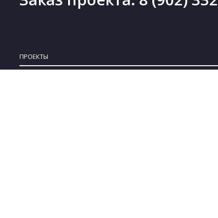
ПРОЕКТЫ
Проекты деревянных домов
Новинки
Проекты каменных домов
Скидки
Проекты каркасных домов
Бесплатные проекты
Проекты комбинированных домов
Коллекции
Проекты бань
© 2008-2022 ARPLANS