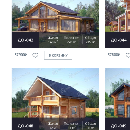
Жилая
Полезная
Общая
ДО-042
ДО-044
2
2
2
140 м
220 м
235 м
37900₽
37800₽
В КОРЗИНУ
Жилая
Полезная
Общая
ДО-048
ДО-049
2
2
2
32 м
63 м
88 м