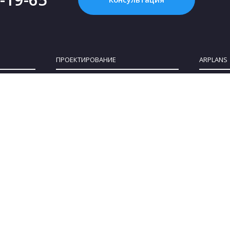
ПРОЕКТИРОВАНИЕ
ARPLANS
Картинка с интернета - это НЕ проект, или
Все конта
Что такое «проект дома»?
О компан
Зачем нужен проект дома?
Клуб парт
Как купить проект?
Коттеджны
Сколько стоит проект частного дома?
Сотруднич
Как выбрать участок для строительства
Блог
дома
Политика 