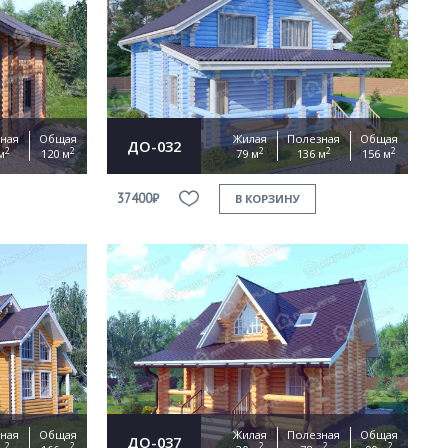
ная
Общая
Жилая
Полезная
Общая
ДО-032
2
2
2
2
2
м
120 м
79 м
136 м
156 м
37400₽
В КОРЗИНУ
ная
Общая
Жилая
Полезная
Общая
ДО-037
2
2
2
2
2