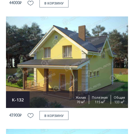
44000₽
В КОРЗИНУ
Жилая
Полезная
Общая
К-132
2
2
2
70 м
115 м
133 м
43900₽
В КОРЗИНУ