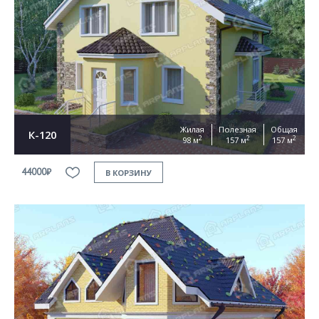
Жилая
Полезная
Общая
К-120
2
2
2
98 м
157 м
157 м
44000₽
В КОРЗИНУ