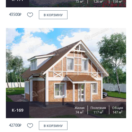
2
2
2
73 м
126 м
158 м
43500₽
В КОРЗИНУ
Жилая
Полезная
Общая
К-169
2
2
2
74 м
117 м
147 м
42700₽
В КОРЗИНУ