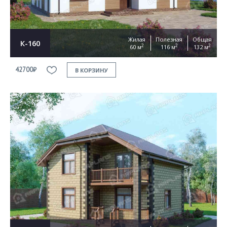
Жилая
Полезная
Общая
К-160
2
2
2
60 м
116 м
132 м
42700₽
В КОРЗИНУ