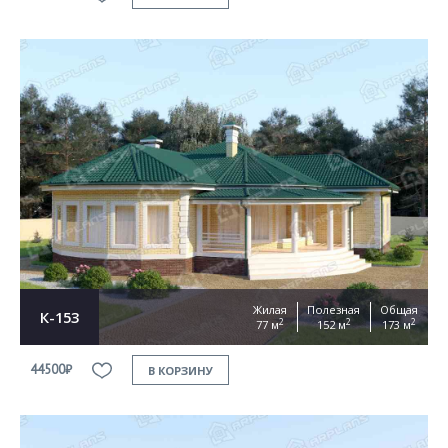
Жилая
Полезная
Общая
К-153
2
2
2
77 м
152 м
173 м
44500₽
В КОРЗИНУ