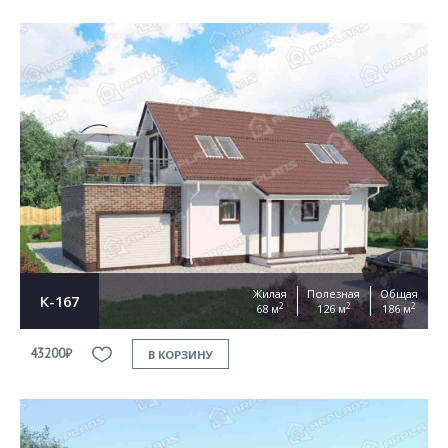
Жилая
Полезная
Общая
К-167
2
2
2
68 м
126 м
186 м
43200₽
В КОРЗИНУ