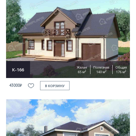
Жилая
Полезная
Общая
К-166
2
2
2
65 м
140 м
176 м
43000₽
В КОРЗИНУ