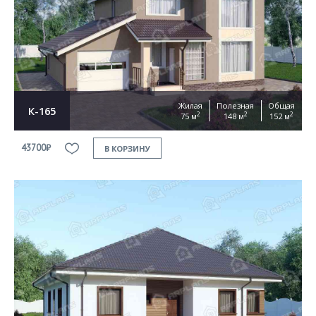
Жилая
Полезная
Общая
К-165
2
2
2
75 м
148 м
152 м
43700₽
В КОРЗИНУ