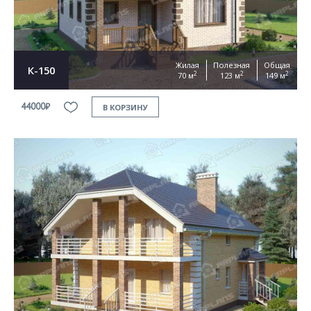
Жилая
Полезная
Общая
К-150
2
2
2
70 м
123 м
149 м
44000₽
В КОРЗИНУ