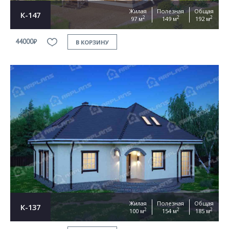
Жилая
Полезная
Общая
К-147
2
2
2
97 м
149 м
192 м
44000₽
В КОРЗИНУ
Жилая
Полезная
Общая
К-137
2
2
2
100 м
154 м
185 м