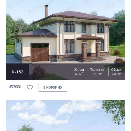
Жилая
Полезная
Общая
К-152
2
2
2
60 м
132 м
140 м
43200₽
В КОРЗИНУ