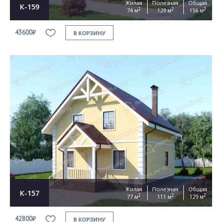
Жилая
Полезная
Общая
К-159
2
2
2
74 м
129 м
156 м
43600₽
В КОРЗИНУ
Жилая
Полезная
Общая
К-157
2
2
2
77 м
111 м
129 м
42800₽
В КОРЗИНУ