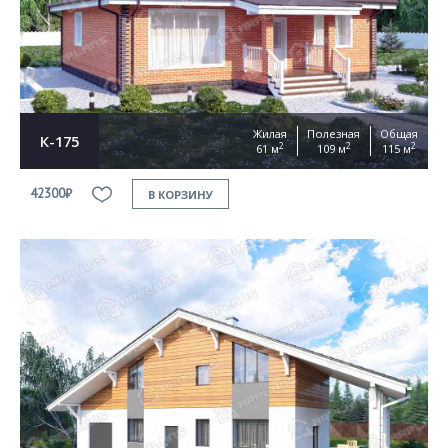
Согласен на
обработку персональных данных
This site is protected by reCAPTCHA and the Google
Privacy Policy
and
Terms of Service
apply
ОТПРАВИТЬ
Жилая
Полезная
Общая
К-175
2
2
2
61 м
109 м
115 м
42300₽
В КОРЗИНУ