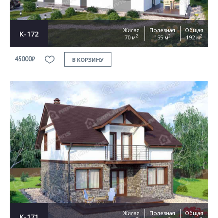
Жилая
Полезная
Общая
К-172
2
2
2
70 м
155 м
192 м
45000₽
В КОРЗИНУ
Жилая
Полезная
Общая
К-171