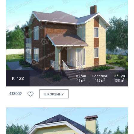
Жилая
Полезная
Общая
К-128
2
2
2
49 м
115 м
138 м
43800₽
В КОРЗИНУ