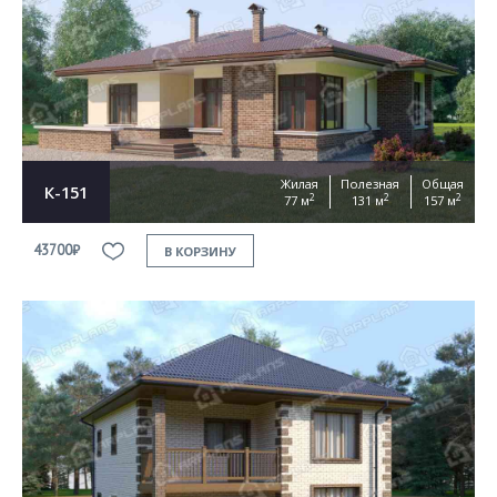
Жилая
Полезная
Общая
К-151
2
2
2
77 м
131 м
157 м
43700₽
В КОРЗИНУ