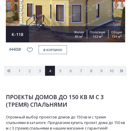
Жилая
Полезная
Общая
К-118
2
2
2
85 м
132 м
134 м
44400₽
В КОРЗИНУ
<
>
1
2
3
4
5
6
7
8
9
10
ПРОЕКТЫ ДОМОВ ДО 150 КВ М С 3
(ТРЕМЯ) СПАЛЬНЯМИ
Огромный выбор проектов домов до 150 кв м с тремя
спальнями в каталоге. Предлагаем купить проект дома до 150 кв
м с 3 (тремя) спальнями в нашем магазине с гарантией!