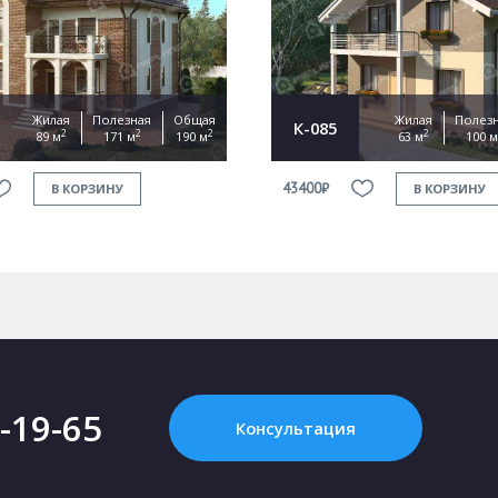
Жилая
Полезная
Общая
Жилая
Полез
К-085
2
2
2
2
89 м
171 м
190 м
63 м
100 м
43400₽
В КОРЗИНУ
В КОРЗИНУ
2-19-65
Консультация