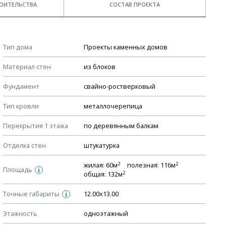
ОИТЕЛЬСТВА
СОСТАВ ПРОЕКТА
Примечания
КОНСТРУКТИВНЫЕ РЕШЕНИЯ (КР)
Тип дома
Проекты каменных домов
Ведомость рабочих чертежей основного комплекта КР
Стоимость строительства дома — ориентировочная!
Материал стен
из блоков
Для более детального расчета стоимости
План фундамента
строительства необходима разработка сметы, согласно
Фундамент
свайно-ростверковый
Устройство фундамента, спецификация материалов
стоимости материалов в вашем регионе
фундамента
Тип кровли
металлочерепица
Мы не учитываем стоимость доставки материалов.
Планы перекрытий этажей, спецификация элементов
Перекрытия 1 этажа
по деревянным балкам
Смотрите советы по выбору материала в нашем
блоге
.
Устройство перекрытий
Отделка стен
штукатурка
Устройство стен
Спецификация материалов стен
2
2
жилая: 60м
полезная: 116м
Площадь
i
2
общая: 132м
Схема расположения лаг чердака (если есть)
Точные габариты
Схема расположения элементов стропил
12.00х13.00
i
Спецификация элементов стропил
Этажность
одноэтажный
Устройство стропильной системы