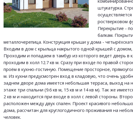
комбинированно
штукатурка. Стр
ОТПРАВИТЬ
осуществляется 
ОТПРАВИТЬ
ростверковом ф
Перекрытие - п
балкам. Покрыти
металлочерепица. Конструкция крыши у дома - четырёхскат
Входим в дом с крыльца накрытого одной крышей с домом,
Проходим и попадаем в тамбур из которого ведет дверь в 
проходим в холл 12.7 кв м. Сразу при входе по правой сторо
проём в кухню-гостиную. Помещение просторное, прямоуго
м. Из кухни предусмотрен вход в кладовую, что очень удобн
заднем дворе дома имеется небольшая терраса, выход на не
этаже три спальни (9.6 кв м, 15 кв м и 14 кв м). Так же имеетс
2 кв м и находится при входе в холл с левой стороны. Второй
расположен между двух спален. Проект красивого небольш
дома, рассчитан для круглогодичного проживания на небол
человек.