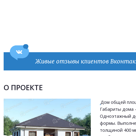
Живые отзывы клиентов Вконта
Продолжить покупки
ОФОРМИТЬ ЗАКАЗ
О ПРОЕКТЕ
Дом общей площ
Прикрепить файл
Габариты дома - 
Прикрепить файл
Одноэтажный д
Согласен на
обработку персональных данных
формы. Выполне
Согласен на
обработку персональных данных
This site is protected by reCAPTCHA and the Google
Privacy Policy
and
Terms of Service
толщиной 400 м
apply.