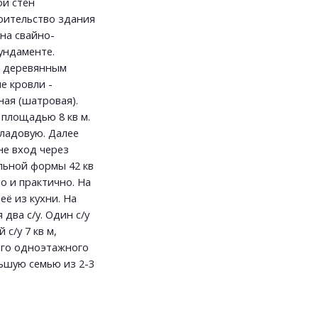
й стен
оительство здания
на свайно-
ундаменте.
о деревянным
е кровли -
ная (шатровая).
 площадью 8 кв м.
кладовую. Далее
не вход через
льной формы 42 кв
о и практично. На
ё из кухни. На
я два с/у. Один с/у
 с/у 7 кв м,
ого одноэтажного
ьшую семью из 2-3