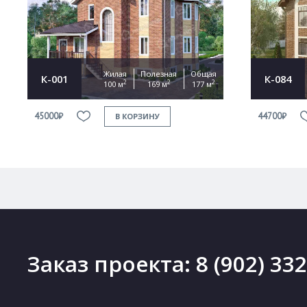
Жилая
Полезная
Общая
К-001
К-084
2
2
2
100 м
169 м
177 м
45000₽
44700₽
В КОРЗИНУ
Заказ проекта:
8 (902) 33