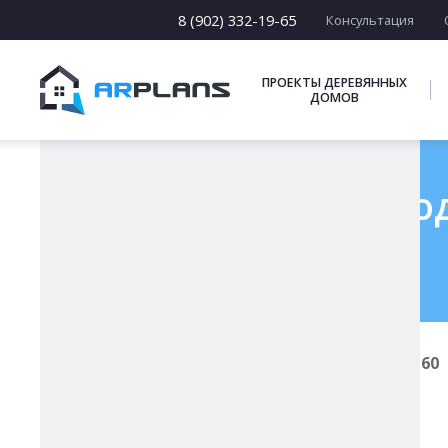
15 х [15-23]
16 х [16-20]
8 (902) 332-19-65
Консультация
17 х [17-22]
ПОДБОРКИ
ПРОЕКТЫ ДЕРЕВЯННЫХ
ДОМОВ
Готовый проект од
Главная
Проекты каменных домов
К-160