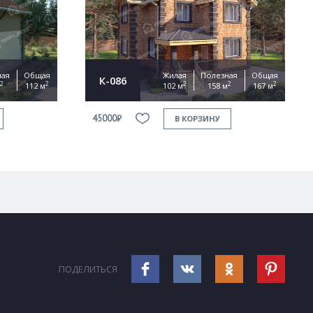
ная
Общая
Жилая
Полезная
Общая
К-086
2
2
2
2
2
112 м
102 м
158 м
167 м
45000₽
В КОРЗИНУ
ПОДЕЛИТЬСЯ