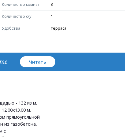
Количество комнат
3
Узлы устройства кровли
Количество с/у
1
План кровли
Удобства
терраса
кте
Читать
адью - 132 кв м.
12.00х13.00 м.
ом прямоугольной
н из газобетона,
м с