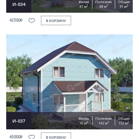
Жилая
Полезная
Общая
И-034
2
2
2
47 м
88 м
91 м
42300₽
В КОРЗИНУ
Жилая
Полезная
Общая
И-037
2
2
2
76 м
142 м
152 м
45000₽
В КОРЗИНУ