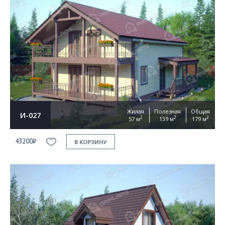
Жилая
Полезная
Общая
И-027
2
2
2
57 м
139 м
179 м
43200₽
В КОРЗИНУ