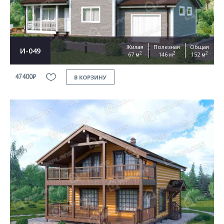
Жилая
Полезная
Общая
И-049
2
2
2
67 м
146 м
152 м
47400₽
В КОРЗИНУ