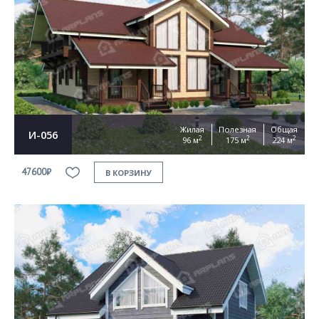
Жилая
Полезная
Общая
И-056
2
2
2
96 м
175 м
224 м
47600₽
В КОРЗИНУ