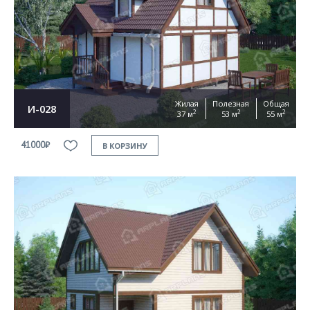
Жилая
Полезная
Общая
И-028
2
2
2
37 м
53 м
55 м
41000₽
В КОРЗИНУ