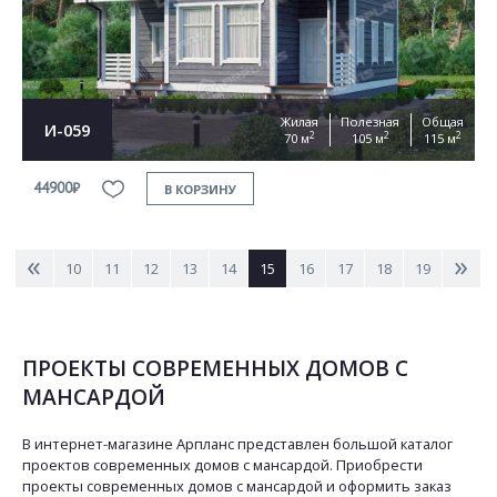
Жилая
Полезная
Общая
И-059
2
2
2
70 м
105 м
115 м
44900₽
В КОРЗИНУ
<
>
10
11
12
13
14
15
16
17
18
19
ПРОЕКТЫ СОВРЕМЕННЫХ ДОМОВ С
МАНСАРДОЙ
В интернет-магазине Арпланс представлен большой каталог
проектов современных домов с мансардой. Приобрести
проекты современных домов с мансардой и оформить заказ