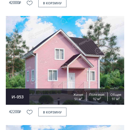
42000₽
В КОРЗИНУ
Жилая
Полезная
Общая
И-053
2
2
2
51 м
92 м
97 м
42200₽
В КОРЗИНУ