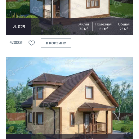
Жилая
Полезная
Общая
И-029
2
2
2
30 м
61 м
75 м
42000₽
В КОРЗИНУ