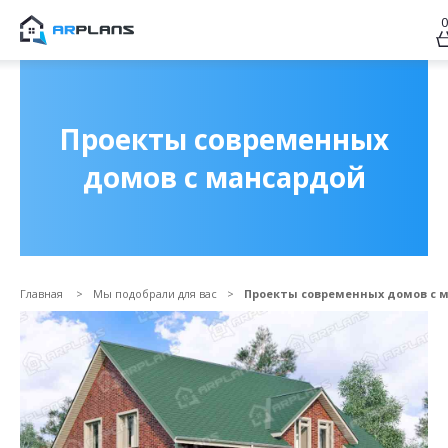
0
Продолжить покупки
ОФОРМИТЬ ЗАКАЗ
Проекты современных
домов с мансардой
Главная
Мы подобрали для вас
Проекты современных домов с 
Прикрепить файл