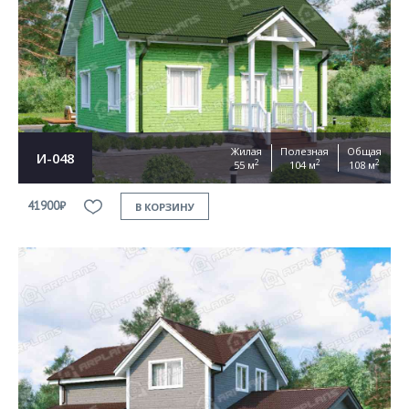
Жилая
Полезная
Общая
И-048
2
2
2
55 м
104 м
108 м
41900₽
В КОРЗИНУ