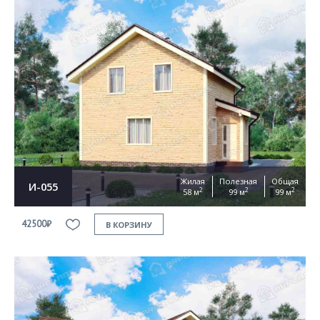
Жилая
Полезная
Общая
И-055
2
2
2
58 м
99 м
99 м
42500₽
В КОРЗИНУ