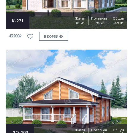
Жилая
Полезная
Общая
К-271
2
2
2
83 м
194 м
209 м
43500₽
В КОРЗИНУ
Жилая
Полезная
Общая
ДО-100