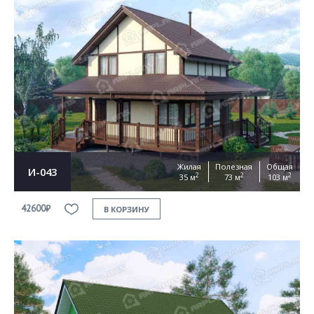
Жилая
Полезная
Общая
И-043
2
2
2
35 м
73 м
103 м
42600₽
В КОРЗИНУ