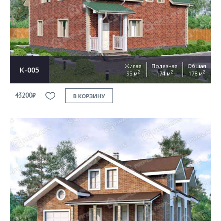
Согласен на
обработку персональных данных
This site is protected by reCAPTCHA and the Google
Privacy Policy
and
Terms of Service
apply
ОТПРАВИТЬ
Жилая
Полезная
Общая
К-005
2
2
2
95 м
174 м
178 м
43200₽
В КОРЗИНУ