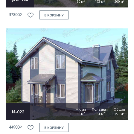
2
2
2
90 м
173 м
200 м
37800₽
В КОРЗИНУ
Жилая
Полезная
Общая
И-022
2
2
2
80 м
151 м
153 м
44900₽
В КОРЗИНУ