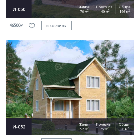
Жилая
Полезная
Общая
И-050
2
2
2
76 м
140 м
196 м
46500₽
В КОРЗИНУ
Жилая
Полезная
Общая
И-052
2
2
2
52 м
75 м
80 м