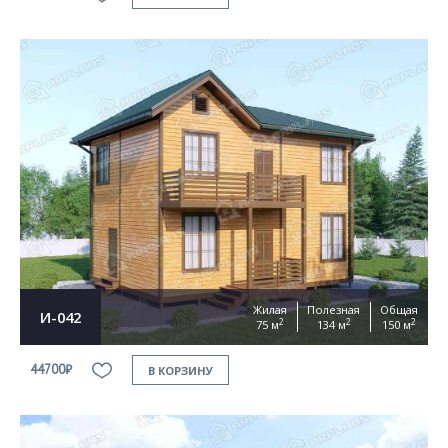
Жилая
Полезная
Общая
И-042
2
2
2
75 м
134 м
150 м
44700₽
В КОРЗИНУ