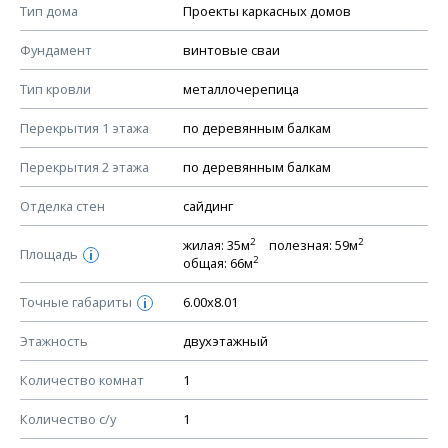
Тип дома
Проекты каркасных домов
КОНСТРУКТИВНЫЕ РЕШЕНИЯ (КР)
Фундамент
винтовые сваи
Ведомость рабочих чертежей основного комплекта КР
Тип кровли
металлочерепица
План фундамента
Перекрытия 1 этажа
по деревянным балкам
Устройство фундамента, спецификация материалов
фундамента
Перекрытия 2 этажа
по деревянным балкам
Планы перекрытий этажей, спецификация элементов
Отделка стен
сайдинг
Устройство перекрытий
2
2
жилая: 35м
полезная: 59м
Устройство стен
Площадь
i
2
общая: 66м
Спецификация материалов стен
Точные габариты
6.00х8.01
i
Схема расположения лаг чердака (если есть)
Схема расположения элементов стропил
Этажность
двухэтажный
Спецификация элементов стропил
Количество комнат
1
Устройство стропильной системы
Количество с/у
1
Узлы устройства кровли