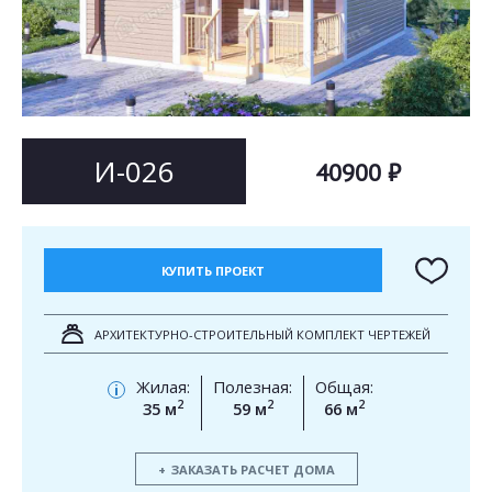
Согласен на
Согласен на
обработку персональных данных
обработку персональных данных
This site is protected by reCAPTCHA and the Google
Privacy Policy
and
Terms of Service
apply.
ОТПРАВИТЬ
ОТПРАВИТЬ
И-026
40900 ₽
КУПИТЬ ПРОЕКТ
АРХИТЕКТУРНО-СТРОИТЕЛЬНЫЙ КОМПЛЕКТ ЧЕРТЕЖЕЙ
Жилая:
Полезная:
Общая:
i
2
2
2
35 м
59 м
66 м
ЗАКАЗАТЬ РАСЧЕТ ДОМА