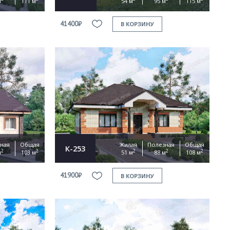
м
111 м
54 м
95 м
115 м
41400₽
В КОРЗИНУ
ная
Общая
Жилая
Полезная
Общая
К-253
2
2
2
2
2
м
103 м
51 м
88 м
108 м
41900₽
В КОРЗИНУ