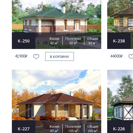
Жилая
Полезная
Общая
К-250
К-238
2
2
2
43 м
68 м
82 м
41900₽
44000₽
В КОРЗИНУ
Жилая
Полезная
Общая
К-227
К-226
2
2
2
87 м
155 м
200 м