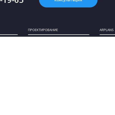
ПРОЕКТИРОВАНИЕ
ARPLANS
Картинка с интернета - это НЕ проект, или
Все конта
Что такое «проект дома»?
О компан
Зачем нужен проект дома?
Клуб парт
Как купить проект?
Коттеджны
Сколько стоит проект частного дома?
Сотруднич
Как выбрать участок для строительства
Блог
дома
Политика 