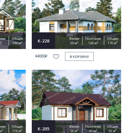
ная
Общая
Жилая
Полезная
Общая
К-228
2
2
2
2
2
м
106 м
59 м
126 м
176 м
44000₽
В КОРЗИНУ
ная
Общая
Жилая
Полезная
Общая
К-205
2
2
2
2
2
м
116 м
26 м
47 м
56 м