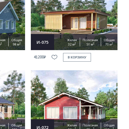
ная
Общая
Жилая
Полезная
Общая
И-075
2
2
2
2
2
м
98 м
32 м
51 м
70 м
41200₽
В КОРЗИНУ
ная
Общая
Жилая
Полезная
Общая
И-072
2
2
2
2
2