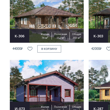
Жилая
Полезная
Общая
К-306
К-303
2
2
2
74 м
152 м
203 м
44000₽
42000₽
В КОРЗИНУ
Жилая
Полезная
Общая
И-073
К-287
2
2
2