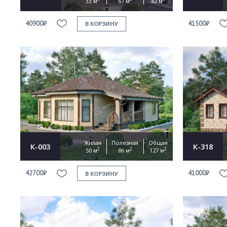
33 м
67 м
82 м
40900₽
41500₽
В КОРЗИНУ
Жилая
Полезная
Общая
К-003
К-318
2
2
2
50 м
86 м
127 м
42700₽
41000₽
В КОРЗИНУ