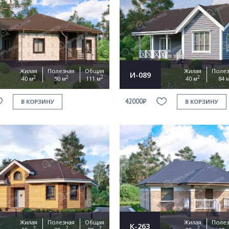
Жилая
Полезная
Общая
Жилая
Полез
И-089
2
2
2
2
40 м
90 м
111 м
40 м
84 
42000₽
В КОРЗИНУ
В КОРЗИНУ
Жилая
Полезная
Общая
Жилая
Полез
К-263
2
2
2
2