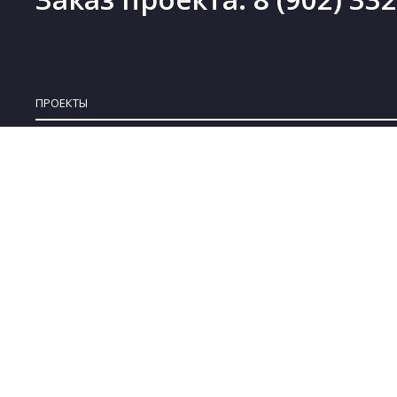
ПРОЕКТЫ
Проекты деревянных домов
Новинки
Проекты каменных домов
Скидки
Проекты каркасных домов
Бесплатные проекты
Проекты комбинированных домов
Коллекции
Проекты бань
© 2008-2022 ARPLANS