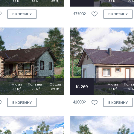
55 м
85 м
89 м
35 м
99 
42500₽
В КОРЗИНУ
В КОРЗИНУ
Жилая
Полезная
Общая
Жилая
Полез
К-269
2
2
2
2
46 м
79 м
89 м
45 м
80 
41000₽
В КОРЗИНУ
В КОРЗИНУ