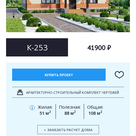
Согласен на
Согласен на
обработку персональных данных
обработку персональных данных
This site is protected by reCAPTCHA and the Google
Privacy Policy
and
Terms of Service
apply.
ОТПРАВИТЬ
ОТПРАВИТЬ
К-253
41900 ₽
КУПИТЬ ПРОЕКТ
АРХИТЕКТУРНО-СТРОИТЕЛЬНЫЙ КОМПЛЕКТ ЧЕРТЕЖЕЙ
Жилая:
Полезная:
Общая:
i
2
2
2
51 м
88 м
108 м
ЗАКАЗАТЬ РАСЧЕТ ДОМА