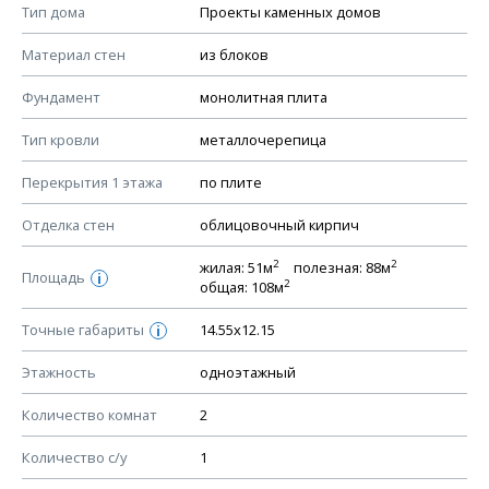
Смотрите советы по выбору материала в нашем
блоге
.
Тип дома
Проекты каменных домов
КОНСТРУКТИВНЫЕ РЕШЕНИЯ (КР)
Материал стен
из блоков
Ведомость рабочих чертежей основного комплекта КР
Фундамент
монолитная плита
План фундамента
Тип кровли
металлочерепица
Устройство фундамента, спецификация материалов
фундамента
Перекрытия 1 этажа
по плите
Планы перекрытий этажей, спецификация элементов
Отделка стен
облицовочный кирпич
Устройство перекрытий
2
2
жилая: 51м
полезная: 88м
Устройство стен
Площадь
i
2
общая: 108м
Спецификация материалов стен
Точные габариты
14.55х12.15
i
Схема расположения лаг чердака (если есть)
Схема расположения элементов стропил
Этажность
одноэтажный
Спецификация элементов стропил
Количество комнат
2
Устройство стропильной системы
Количество с/у
1
Узлы устройства кровли