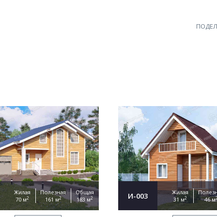
ПОДЕЛ
Жилая
Полезная
Общая
Жилая
Полез
И-003
2
2
2
2
70 м
161 м
183 м
31 м
46 м