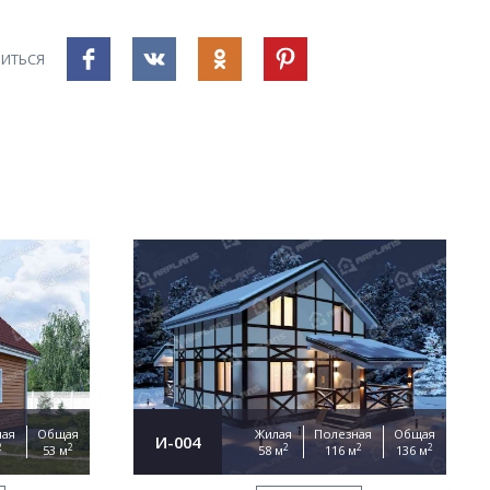
ИТЬСЯ
ная
Общая
Жилая
Полезная
Общая
И-004
2
2
2
2
2
53 м
58 м
116 м
136 м