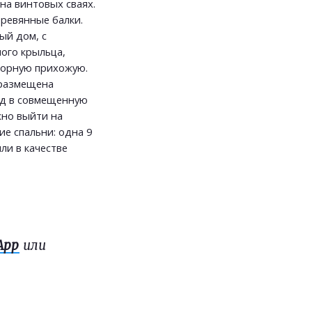
на винтовых сваях.
ревянные балки.
ый дом, с
ого крыльца,
торную прихожую.
 размещена
ход в совмещенную
жно выйти на
ие спальни: одна 9
ли в качестве
App
или