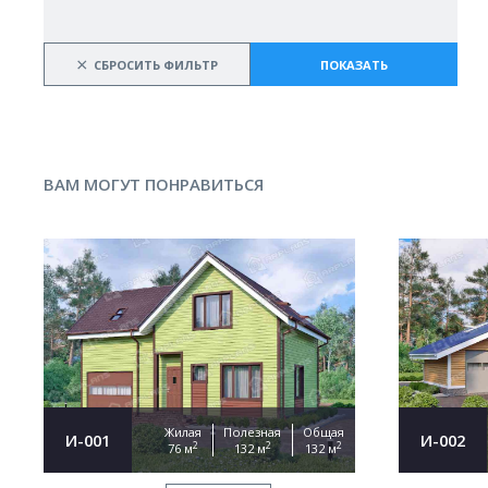
×
СБРОСИТЬ ФИЛЬТР
ПОКАЗАТЬ
ВАМ МОГУТ ПОНРАВИТЬСЯ
Жилая
Полезная
Общая
И-001
И-002
2
2
2
76 м
132 м
132 м