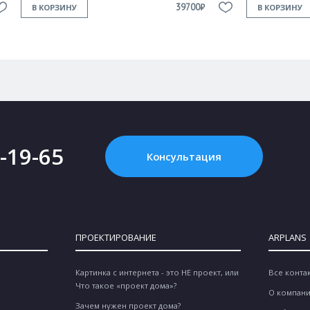
39700₽
В КОРЗИНУ
В КОРЗИНУ
2-19-65
Консультация
ПРОЕКТИРОВАНИЕ
ARPLANS
Картинка с интернета - это НЕ проект, или
Все конта
Что такое «проект дома»?
О компан
Зачем нужен проект дома?