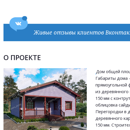
Живые отзывы клиентов Вконта
Продолжить покупки
ОФОРМИТЬ ЗАКАЗ
О ПРОЕКТЕ
Дом общей площ
Прикрепить файл
Габариты дома - 
Прикрепить файл
прямоугольной 
Согласен на
обработку персональных данных
из деревянного
Согласен на
обработку персональных данных
150 мм с контру
This site is protected by reCAPTCHA and the Google
Privacy Policy
and
Terms of Service
облицовка сайд
apply.
Перегородки в 
ОТПРАВИТЬ
деревянного ка
ОТПРАВИТЬ
150 мм. Строите