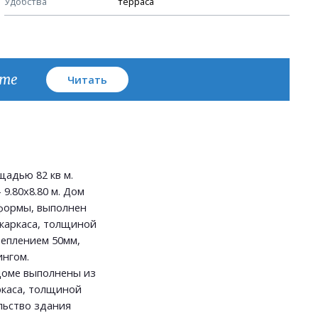
Удобства
терраса
План кровли
кте
Читать
адью 82 кв м.
9.80х8.80 м. Дом
формы, выполнен
 каркаса, толщиной
теплением 50мм,
ингом.
доме выполнены из
ркаса, толщиной
льство здания