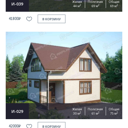
Жилая
Полезная
Общая
И-039
2
2
2
44 м
69 м
69 м
41800₽
В КОРЗИНУ
Жилая
Полезная
Общая
И-029
2
2
2
30 м
61 м
75 м
42000₽
В КОРЗИНУ