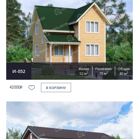
Жилая
Полезная
Общая
И-052
2
2
2
52 м
75 м
80 м
42000₽
В КОРЗИНУ