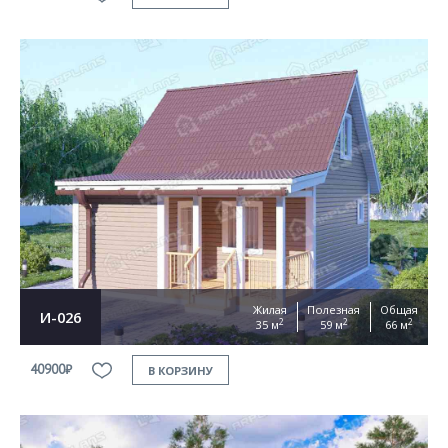
Жилая
Полезная
Общая
И-026
2
2
2
35 м
59 м
66 м
40900₽
В КОРЗИНУ