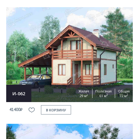
Жилая
Полезная
Общая
И-062
2
2
2
29 м
61 м
72 м
41400₽
В КОРЗИНУ