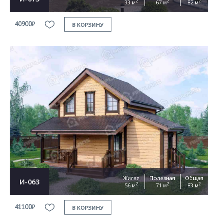
2
2
2
33 м
67 м
82 м
40900₽
В КОРЗИНУ
Жилая
Полезная
Общая
И-063
2
2
2
56 м
71 м
83 м
41100₽
В КОРЗИНУ