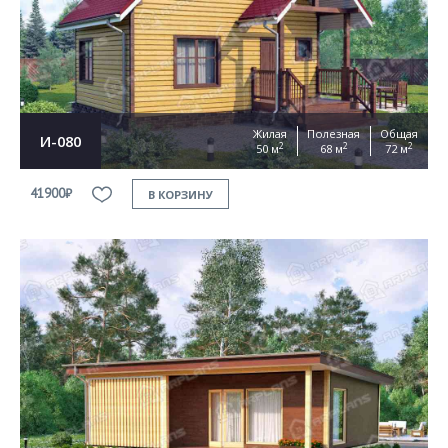
Согласен на
обработку персональных данных
This site is protected by reCAPTCHA and the Google
Privacy Policy
and
Terms of Service
apply
ОТПРАВИТЬ
Жилая
Полезная
Общая
И-080
2
2
2
50 м
68 м
72 м
41900₽
В КОРЗИНУ