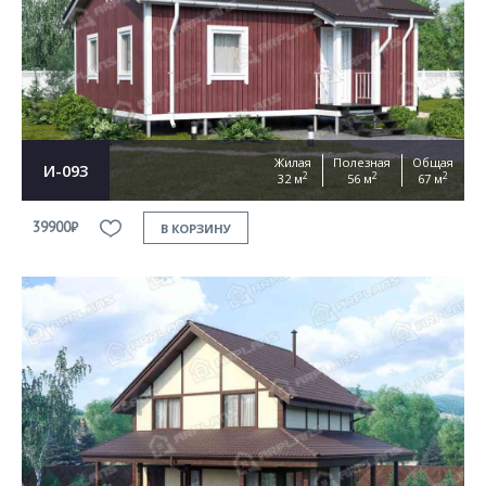
Жилая
Полезная
Общая
И-093
2
2
2
32 м
56 м
67 м
39900₽
В КОРЗИНУ