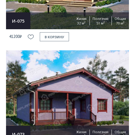
Жилая
Полезная
Общая
И-075
2
2
2
32 м
51 м
70 м
41200₽
В КОРЗИНУ
Жилая
Полезная
Общая
И-073