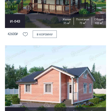
Жилая
Полезная
Общая
И-043
2
2
2
35 м
73 м
103 м
42600₽
В КОРЗИНУ