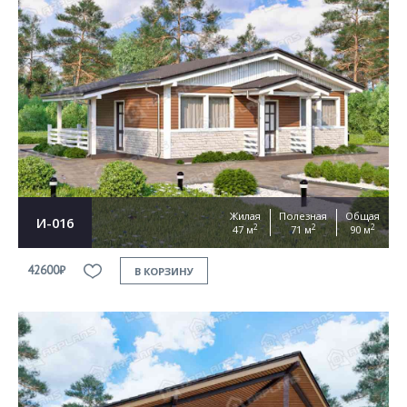
Жилая
Полезная
Общая
И-016
2
2
2
47 м
71 м
90 м
42600₽
В КОРЗИНУ