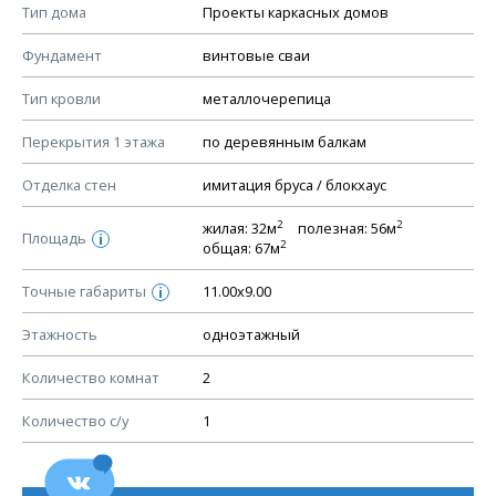
Тип дома
Проекты каркасных домов
КОНСТРУКТИВНЫЕ РЕШЕНИЯ (КР)
Фундамент
винтовые сваи
Ведомость рабочих чертежей основного комплекта КР
Тип кровли
металлочерепица
План фундамента
Перекрытия 1 этажа
по деревянным балкам
Устройство фундамента, спецификация материалов
фундамента
Отделка стен
имитация бруса / блокхаус
Планы перекрытий этажей, спецификация элементов
2
2
жилая: 32м
полезная: 56м
Площадь
Устройство перекрытий
i
2
общая: 67м
Устройство стен
Точные габариты
11.00х9.00
i
Спецификация материалов стен
Этажность
одноэтажный
Схема расположения лаг чердака (если есть)
Схема расположения элементов стропил
Количество комнат
2
Спецификация элементов стропил
Количество с/у
1
Устройство стропильной системы
Узлы устройства кровли