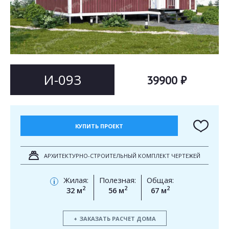
Согласен на
Согласен на
обработку персональных данных
обработку персональных данных
This site is protected by reCAPTCHA and the Google
Privacy Policy
and
Terms of Service
apply.
ОТПРАВИТЬ
ОТПРАВИТЬ
И-093
39900 ₽
КУПИТЬ ПРОЕКТ
АРХИТЕКТУРНО-СТРОИТЕЛЬНЫЙ КОМПЛЕКТ ЧЕРТЕЖЕЙ
Жилая:
Полезная:
Общая:
i
2
2
2
32 м
56 м
67 м
ЗАКАЗАТЬ РАСЧЕТ ДОМА