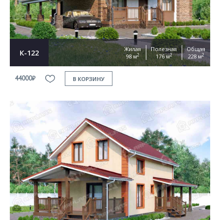
Жилая
Полезная
Общая
К-122
2
2
2
98 м
176 м
228 м
44000₽
В КОРЗИНУ