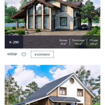
Согласен на
обработку персональных данных
This site is protected by reCAPTCHA and the Google
Privacy Policy
and
Terms of Service
apply
ОТПРАВИТЬ
Жилая
Полезная
Общая
К-290
2
2
2
78 м
184 м
228 м
44900₽
В КОРЗИНУ