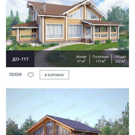
Жилая
Полезная
Общая
ДО-117
2
2
2
57 м
172 м
222 м
38000₽
В КОРЗИНУ