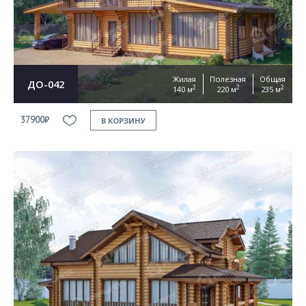
Жилая
Полезная
Общая
ДО-042
2
2
2
140 м
220 м
235 м
37900₽
В КОРЗИНУ