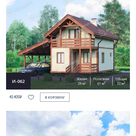
Жилая
Полезная
Общая
И-062
2
2
2
29 м
61 м
72 м
41400₽
В КОРЗИНУ