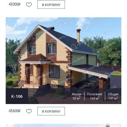
43000₽
В КОРЗИНУ
Жилая
Полезная
Общая
К-106
2
2
2
92 м
169 м
197 м
43600₽
В КОРЗИНУ