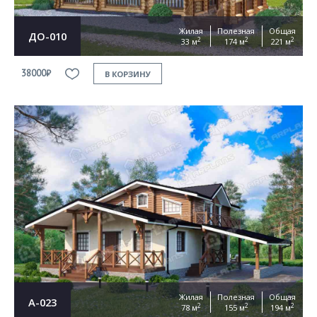
Жилая
Полезная
Общая
ДО-010
2
2
2
33 м
174 м
221 м
38000₽
В КОРЗИНУ
Жилая
Полезная
Общая
А-023
2
2
2
78 м
155 м
194 м