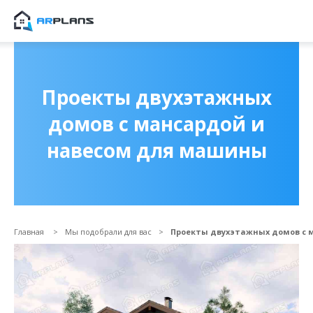
Продолжить покупки
ОФОРМИТЬ ЗАКА
Проекты двухэтажных
домов с мансардой и
навесом для машины
Главная
Мы подобрали для вас
Проекты двухэтажных домов с 
Прикрепить файл