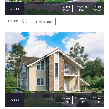
Жилая
Полезная
Общая
К-016
2
2
2
56 м
115 м
133 м
42500₽
В КОРЗИНУ
Жилая
Полезная
Общая
К-177
2
2
2
58 м
147 м
159 м