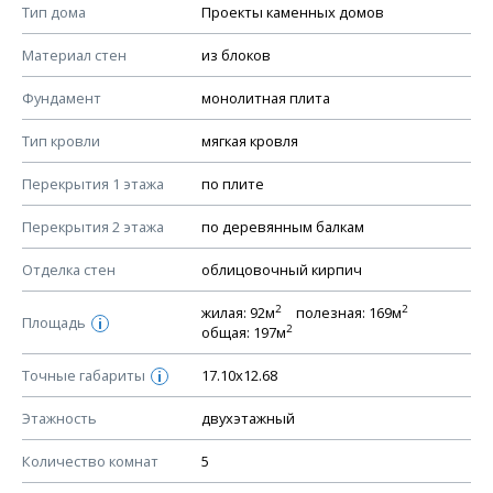
Смотрите советы по выбору материала в нашем
блоге
.
Тип дома
Проекты каменных домов
КОНСТРУКТИВНЫЕ РЕШЕНИЯ (КР)
Материал стен
из блоков
Ведомость рабочих чертежей основного комплекта КР
Фундамент
монолитная плита
План фундамента
Тип кровли
мягкая кровля
Устройство фундамента, спецификация материалов
фундамента
Перекрытия 1 этажа
по плите
Планы перекрытий этажей, спецификация элементов
Перекрытия 2 этажа
по деревянным балкам
Устройство перекрытий
Отделка стен
облицовочный кирпич
Устройство стен
Спецификация материалов стен
2
2
жилая: 92м
полезная: 169м
Площадь
i
2
общая: 197м
Схема расположения лаг чердака (если есть)
Схема расположения элементов стропил
Точные габариты
17.10х12.68
i
Спецификация элементов стропил
Этажность
двухэтажный
Устройство стропильной системы
Количество комнат
5
Узлы устройства кровли