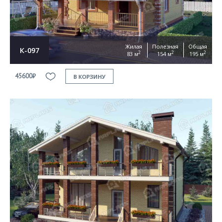
Жилая
Полезная
Общая
К-097
2
2
2
83 м
154 м
195 м
45600₽
В КОРЗИНУ