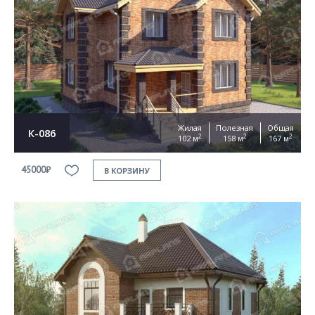
Жилая
Полезная
Общая
К-086
2
2
2
102 м
158 м
167 м
45000₽
В КОРЗИНУ