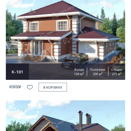
Жилая
Полезная
Общая
К-101
2
2
2
104 м
200 м
275 м
45800₽
В КОРЗИНУ