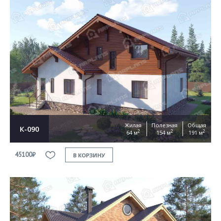
Жилая
Полезная
Общая
К-090
2
2
2
64 м
154 м
191 м
45100₽
В КОРЗИНУ