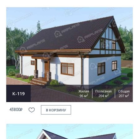
Жилая
Полезная
Общая
К-119
2
2
2
96 м
204 м
207 м
43800₽
В КОРЗИНУ