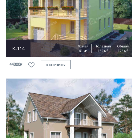
Жилая
Полезная
Общая
К-114
2
2
2
81 м
152 м
178 м
44000₽
В КОРЗИНУ