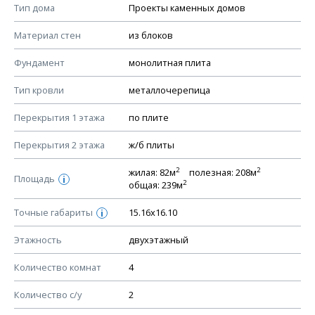
Смотрите советы по выбору материала в нашем
блоге
.
Тип дома
Проекты каменных домов
КОНСТРУКТИВНЫЕ РЕШЕНИЯ (КР)
Материал стен
из блоков
Ведомость рабочих чертежей основного комплекта КР
Фундамент
монолитная плита
План фундамента
Тип кровли
металлочерепица
Устройство фундамента, спецификация материалов
фундамента
Перекрытия 1 этажа
по плите
Планы перекрытий этажей, спецификация элементов
Перекрытия 2 этажа
ж/б плиты
Устройство перекрытий
2
2
жилая: 82м
полезная: 208м
Устройство стен
Площадь
i
2
общая: 239м
Спецификация материалов стен
Точные габариты
15.16х16.10
i
Схема расположения лаг чердака (если есть)
Схема расположения элементов стропил
Этажность
двухэтажный
Спецификация элементов стропил
Количество комнат
4
Устройство стропильной системы
Количество с/у
2
Узлы устройства кровли