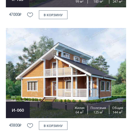
2
2
2
99 м
183 м
247 м
47000₽
В КОРЗИНУ
Жилая
Полезная
Общая
И-060
2
2
2
64 м
125 м
144 м
43800₽
В КОРЗИНУ