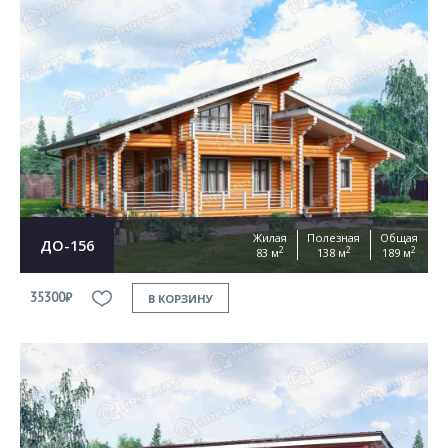
Жилая
Полезная
Общая
ДО-156
2
2
2
83 м
138 м
189 м
35300₽
В КОРЗИНУ