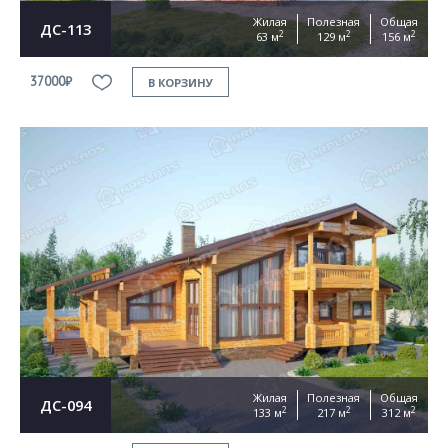
Жилая
Полезная
Общая
ДС-113
2
2
2
63 м
129 м
156 м
37000₽
В КОРЗИНУ
Жилая
Полезная
Общая
ДС-094
2
2
2
133 м
217 м
312 м