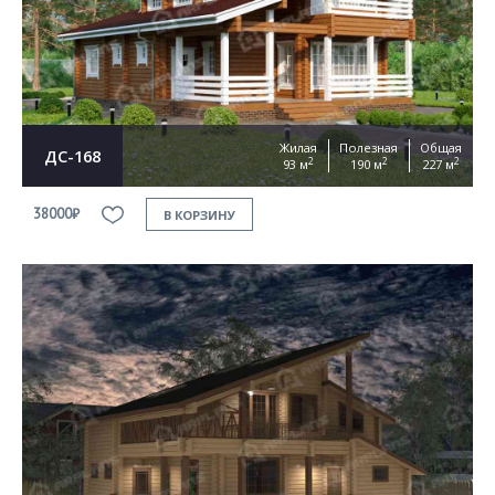
Согласен на
обработку персональных данных
This site is protected by reCAPTCHA and the Google
Privacy Policy
and
Terms of Service
apply
ОТПРАВИТЬ
Жилая
Полезная
Общая
ДС-168
2
2
2
93 м
190 м
227 м
38000₽
В КОРЗИНУ