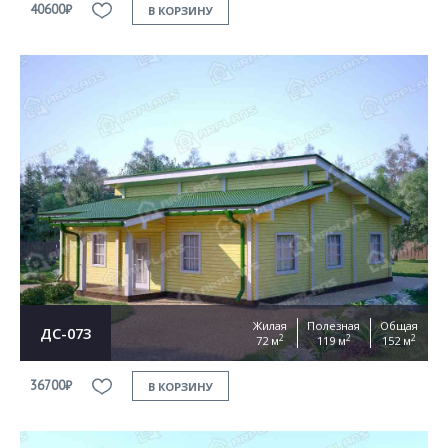
40600₽
В КОРЗИНУ
Жилая
Полезная
Общая
ДС-073
2
2
2
72 м
119 м
152 м
36700₽
В КОРЗИНУ