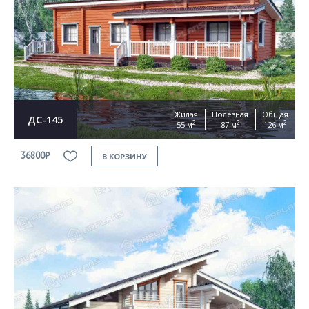
Жилая
Полезная
Общая
ДС-145
2
2
2
55 м
87 м
126 м
36800₽
В КОРЗИНУ