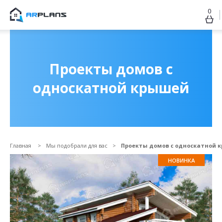
0
Продолжить покупки
ОФОРМИТЬ ЗАКАЗ
Проекты домов с
односкатной крышей
Главная
Мы подобрали для вас
Проекты домов с односкатной 
НОВИНКА
Прикрепить файл