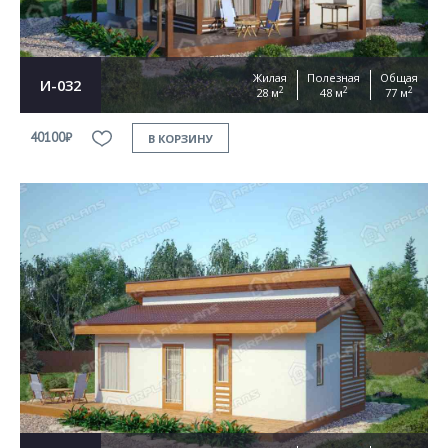
Жилая
Полезная
Общая
И-032
2
2
2
28 м
48 м
77 м
40100₽
В КОРЗИНУ