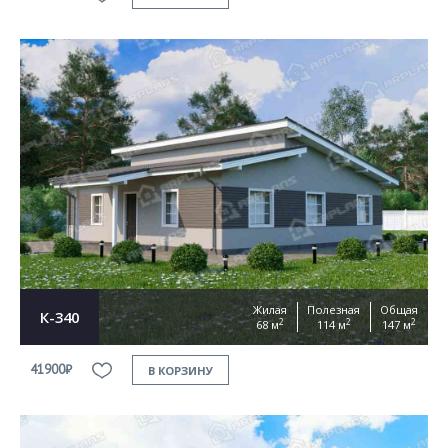
Жилая
Полезная
Общая
К-340
2
2
2
68 м
114 м
147 м
41900₽
В КОРЗИНУ