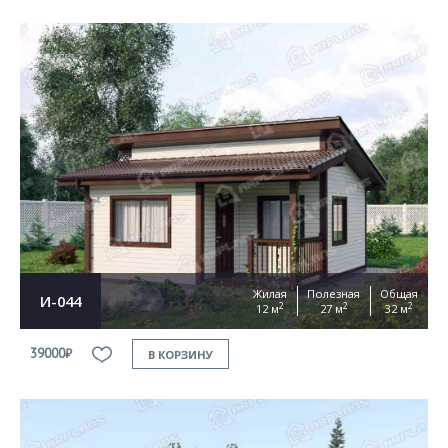
Жилая
Полезная
Общая
И-044
2
2
2
12 м
27 м
32 м
39000₽
В КОРЗИНУ