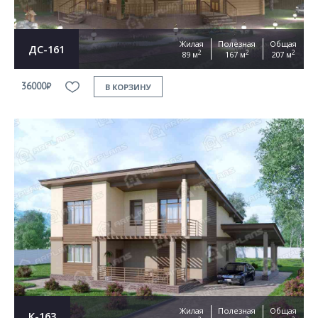
Жилая
Полезная
Общая
ДС-161
2
2
2
89 м
167 м
207 м
36000₽
В КОРЗИНУ
Жилая
Полезная
Общая
К-163