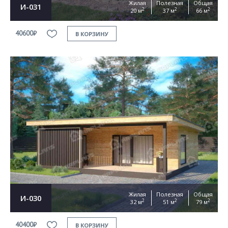
Жилая
Полезная
Общая
И-031
2
2
2
20 м
37 м
66 м
40600₽
В КОРЗИНУ
Жилая
Полезная
Общая
И-030
2
2
2
32 м
51 м
79 м
40400₽
В КОРЗИНУ