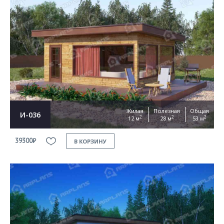
Жилая
Полезная
Общая
И-036
2
2
2
12 м
28 м
53 м
39300₽
В КОРЗИНУ