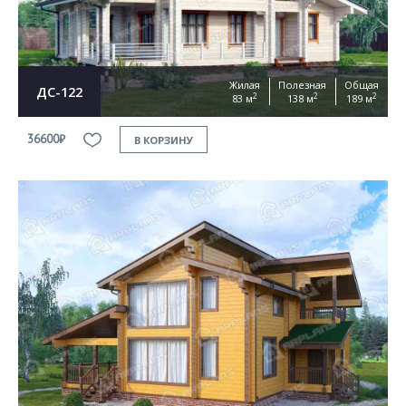
Жилая
Полезная
Общая
ДС-122
2
2
2
83 м
138 м
189 м
36600₽
В КОРЗИНУ