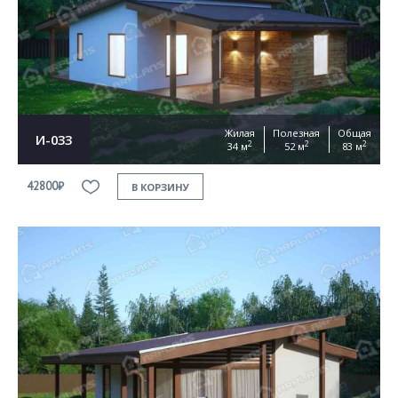
Жилая
Полезная
Общая
И-033
2
2
2
34 м
52 м
83 м
42800₽
В КОРЗИНУ