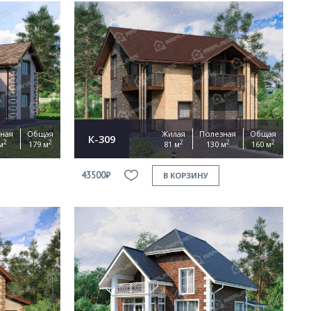
ная
Общая
Жилая
Полезная
Общая
К-309
2
2
2
2
2
м
179 м
81 м
130 м
160 м
43500₽
В КОРЗИНУ