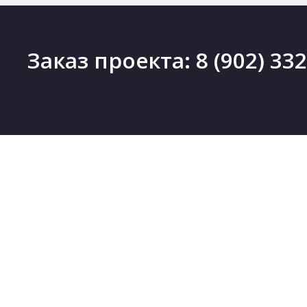
Заказ проекта:
8 (902) 33
ПРОЕКТЫ
Проекты деревянных домов
Новинки
Проекты каменных домов
Скидки
Проекты каркасных домов
Бесплатные проекты
Проекты комбинированных домов
Коллекции
Проекты бань