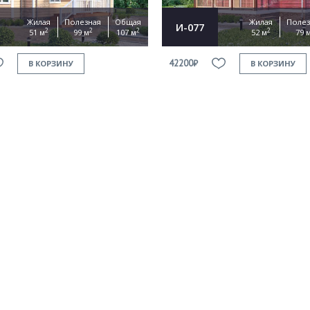
Жилая
Полезная
Общая
Жилая
Полез
И-077
2
2
2
2
51 м
99 м
107 м
52 м
79 
42200₽
В КОРЗИНУ
В КОРЗИНУ