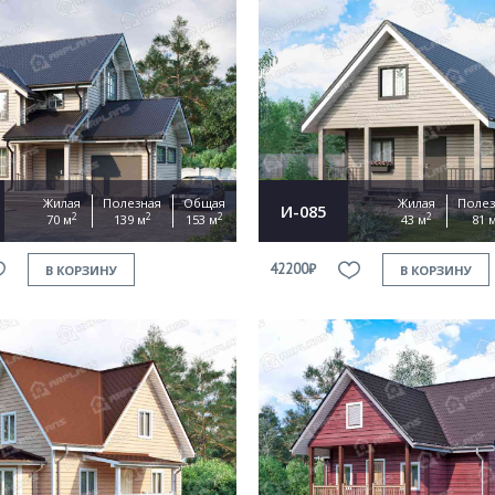
Продолжить покупки
ОФОРМИТЬ ЗАКАЗ
Жилая
Полезная
Общая
Жилая
Полез
И-085
2
2
2
2
70 м
139 м
153 м
43 м
81 
Прикрепить файл
42200₽
В КОРЗИНУ
В КОРЗИНУ
Согласен на
обработку персональных данных
This site is protected by reCAPTCHA and the Google
Privacy Policy
and
Terms of Service
apply.
ОТПРАВИТЬ