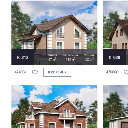
Жилая
Полезная
Общая
К-312
К-038
2
2
2
67 м
119 м
122 м
42400₽
47000₽
В КОРЗИНУ