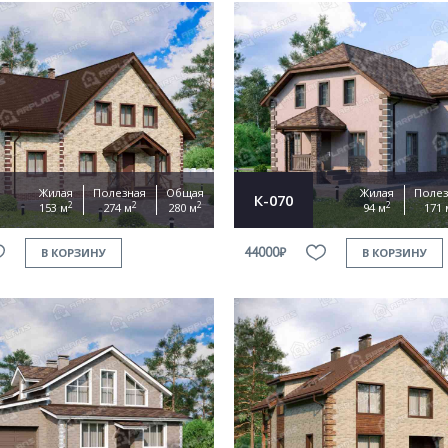
Жилая
Полезная
Общая
Жилая
Полез
К-070
2
2
2
2
153 м
274 м
280 м
94 м
171 
44000₽
В КОРЗИНУ
В КОРЗИНУ