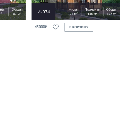
ная
Общая
Жилая
Полезная
Общая
И-074
2
2
2
2
2
м
87 м
71 м
146 м
177 м
45000₽
В КОРЗИНУ