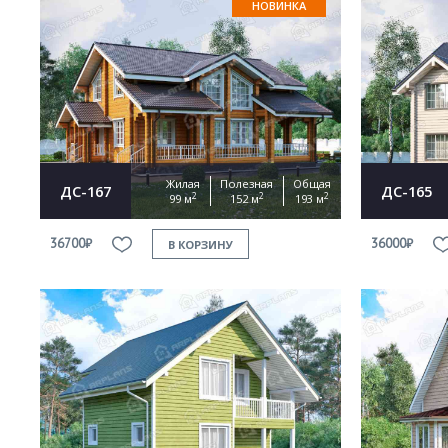
НОВИНКА
Жилая
Полезная
Общая
ДС-167
ДС-165
2
2
2
99 м
152 м
193 м
36700₽
36000₽
В КОРЗИНУ