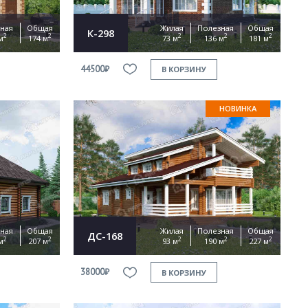
ная
Общая
Жилая
Полезная
Общая
К-298
2
2
2
2
2
м
174 м
73 м
136 м
181 м
44500₽
В КОРЗИНУ
НОВИНКА
ная
Общая
Жилая
Полезная
Общая
ДС-168
2
2
2
2
2
м
207 м
93 м
190 м
227 м
38000₽
В КОРЗИНУ