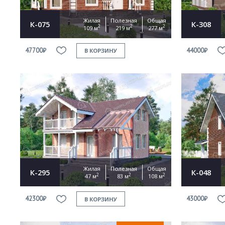
Жилая
Полезная
Общая
К-075
К-308
2
2
2
109 м
219 м
277 м
47700₽
44000₽
В КОРЗИНУ
Жилая
Полезная
Общая
К-295
К-048
2
2
2
47 м
83 м
108 м
42300₽
43000₽
В КОРЗИНУ