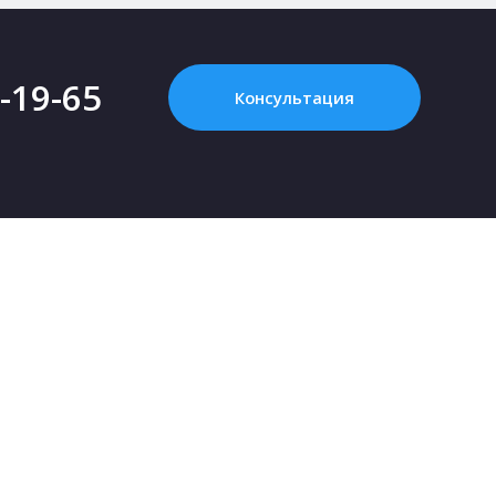
2-19-65
Консультация
ПРОЕКТИРОВАНИЕ
ARPLANS
Картинка с интернета - это НЕ проект, или
Все конта
Что такое «проект дома»?
О компан
Зачем нужен проект дома?
Клуб парт
Как купить проект?
Коттеджны
Сколько стоит проект частного дома?
Сотруднич
Как выбрать участок для строительства
Блог
дома
Политика 