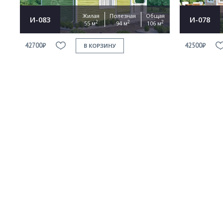
Жилая
Полезная
Общая
И-083
И-078
2
2
2
55 м
94 м
106 м
42700₽
42500₽
В КОРЗИНУ