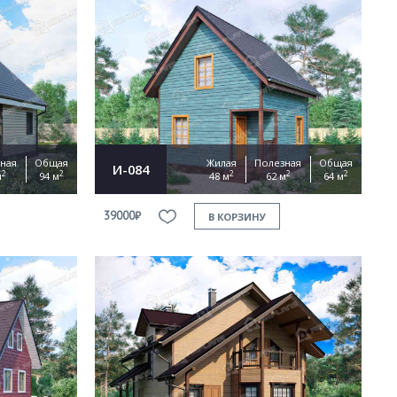
ная
Общая
Жилая
Полезная
Общая
И-084
2
2
2
2
2
м
94 м
48 м
62 м
64 м
39000₽
В КОРЗИНУ