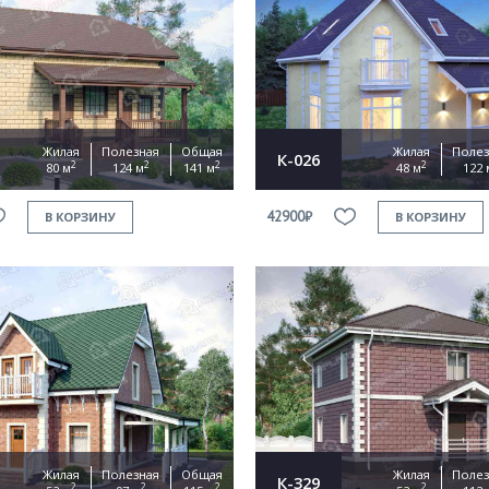
Жилая
Полезная
Общая
Жилая
Полез
К-026
2
2
2
2
80 м
124 м
141 м
48 м
122 
42900₽
В КОРЗИНУ
В КОРЗИНУ
Жилая
Полезная
Общая
Жилая
Полез
К-329
2
2
2
2