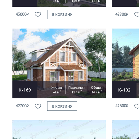
75 м
135 м
172 м
43000₽
42800₽
В КОРЗИНУ
Жилая
Полезная
Общая
К-169
К-102
2
2
2
74 м
117 м
147 м
42700₽
42600₽
В КОРЗИНУ