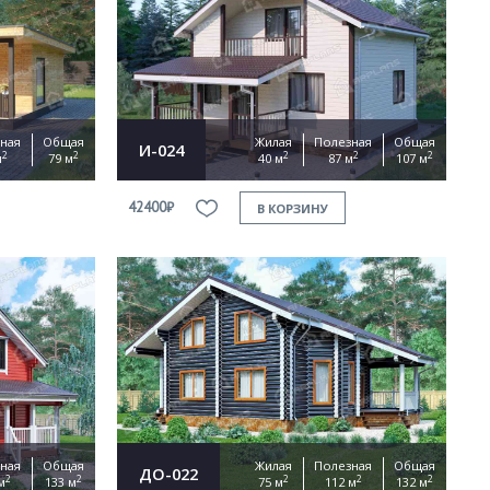
ная
Общая
Жилая
Полезная
Общая
И-024
2
2
2
2
2
м
79 м
40 м
87 м
107 м
42400₽
В КОРЗИНУ
ная
Общая
Жилая
Полезная
Общая
ДО-022
2
2
2
2
2
м
133 м
75 м
112 м
132 м