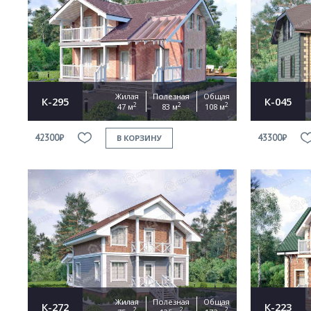
Жилая
Полезная
Общая
К-295
К-045
2
2
2
47 м
83 м
108 м
42300₽
43300₽
В КОРЗИНУ
Жилая
Полезная
Общая
К-272
К-223
2
2
2