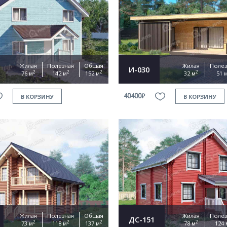
Продолжить покупки
ОФОРМИТЬ ЗАКАЗ
Жилая
Полезная
Общая
Жилая
Полез
И-030
2
2
2
2
76 м
142 м
152 м
32 м
51 
Прикрепить файл
40400₽
В КОРЗИНУ
В КОРЗИНУ
Согласен на
обработку персональных данных
This site is protected by reCAPTCHA and the Google
Privacy Policy
and
Terms of Service
apply.
ОТПРАВИТЬ
Жилая
Полезная
Общая
Жилая
Полез
ДС-151
2
2
2
2
73 м
118 м
137 м
78 м
124 