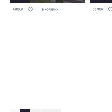
43800₽
36700₽
В КОРЗИНУ