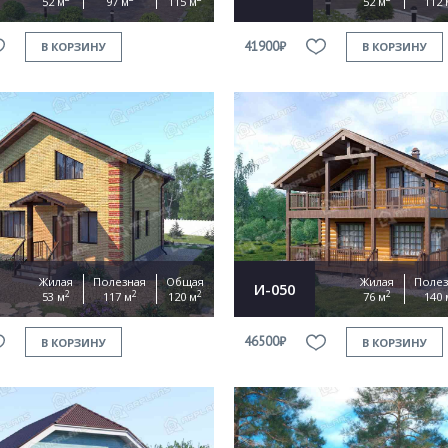
52 м
97 м
115 м
52 м
112 
41900₽
В КОРЗИНУ
В КОРЗИНУ
Жилая
Полезная
Общая
Жилая
Полез
И-050
2
2
2
2
53 м
117 м
120 м
76 м
140 
46500₽
В КОРЗИНУ
В КОРЗИНУ