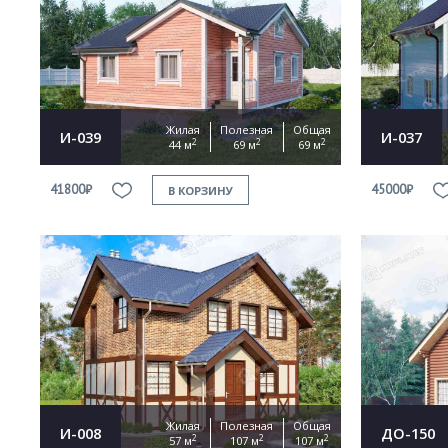
Жилая
Полезная
Общая
И-039
И-037
2
2
2
44 м
69 м
69 м
41800₽
45000₽
В КОРЗИНУ
Жилая
Полезная
Общая
И-008
ДО-150
2
2
2
57 м
107 м
107 м