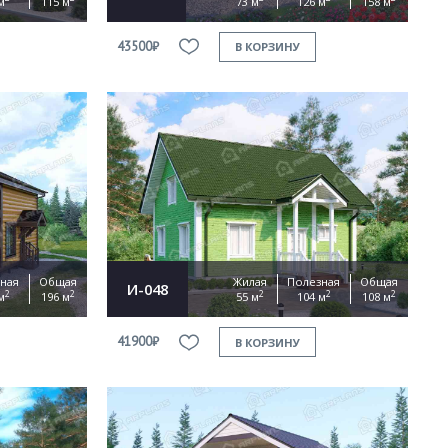
м
115 м
73 м
126 м
158 м
43500₽
В КОРЗИНУ
ная
Общая
Жилая
Полезная
Общая
И-048
2
2
2
2
2
м
196 м
55 м
104 м
108 м
41900₽
В КОРЗИНУ