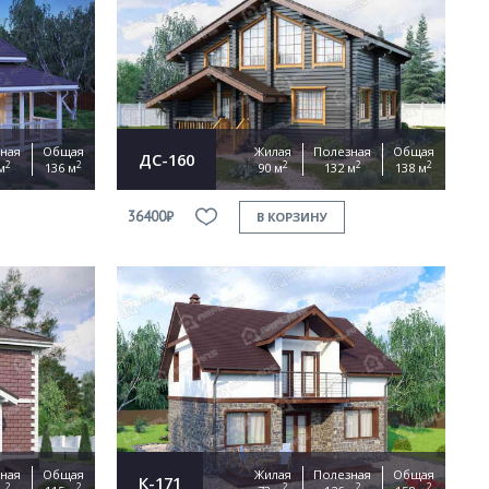
ная
Общая
Жилая
Полезная
Общая
ДС-160
2
2
2
2
2
м
136 м
90 м
132 м
138 м
36400₽
В КОРЗИНУ
ная
Общая
Жилая
Полезная
Общая
К-171
2
2
2
2
2