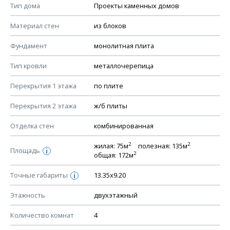
Смотрите советы по выбору материала в нашем
блоге
.
Тип дома
Проекты каменных домов
КОНСТРУКТИВНЫЕ РЕШЕНИЯ (КР)
Материал стен
из блоков
Ведомость рабочих чертежей основного комплекта КР
Фундамент
монолитная плита
План фундамента
Тип кровли
металлочерепица
Устройство фундамента, спецификация материалов
фундамента
Перекрытия 1 этажа
по плите
Планы перекрытий этажей, спецификация элементов
Перекрытия 2 этажа
ж/б плиты
Устройство перекрытий
Отделка стен
комбинированная
Устройство стен
Спецификация материалов стен
2
2
жилая: 75м
полезная: 135м
Площадь
i
2
общая: 172м
Схема расположения лаг чердака (если есть)
Схема расположения элементов стропил
Точные габариты
13.35х9.20
i
Спецификация элементов стропил
Этажность
двухэтажный
Устройство стропильной системы
Количество комнат
4
Узлы устройства кровли