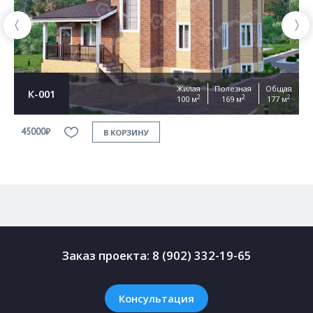
Жилая
Полезная
Общая
К-001
2
2
2
100 м
169 м
177 м
45000₽
4
В КОРЗИНУ
Заказ проекта:
8 (902) 332-19-65
Консультация