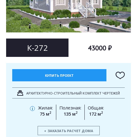
Согласен на
Согласен на
обработку персональных данных
обработку персональных данных
This site is protected by reCAPTCHA and the Google
Privacy Policy
and
Terms of Service
apply.
ОТПРАВИТЬ
ОТПРАВИТЬ
К-272
43000 ₽
КУПИТЬ ПРОЕКТ
АРХИТЕКТУРНО-СТРОИТЕЛЬНЫЙ КОМПЛЕКТ ЧЕРТЕЖЕЙ
Жилая:
Полезная:
Общая:
i
2
2
2
75 м
135 м
172 м
ЗАКАЗАТЬ РАСЧЕТ ДОМА