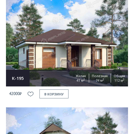
Жилая
Полезная
Общая
К-195
2
2
2
41 м
74 м
112 м
42000₽
В КОРЗИНУ