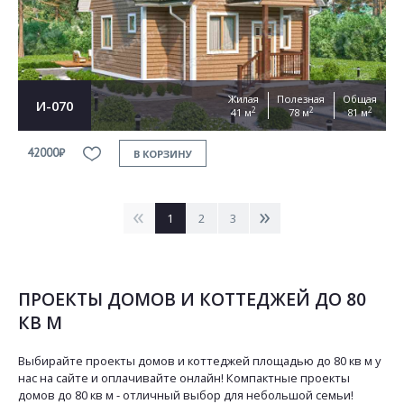
Жилая
Полезная
Общая
И-070
2
2
2
41 м
78 м
81 м
42000₽
В КОРЗИНУ
<
>
1
2
3
ПРОЕКТЫ ДОМОВ И КОТТЕДЖЕЙ ДО 80
КВ М
Выбирайте проекты домов и коттеджей площадью до 80 кв м у
нас на сайте и оплачивайте онлайн! Компактные проекты
домов до 80 кв м - отличный выбор для небольшой семьи!