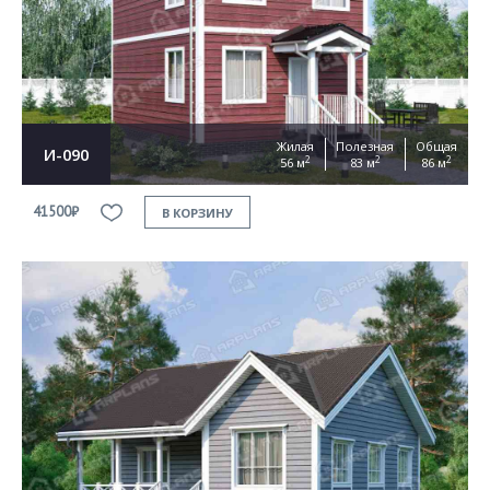
Согласен на
обработку персональных данных
This site is protected by reCAPTCHA and the Google
Privacy Policy
and
Terms of Service
apply
ОТПРАВИТЬ
Жилая
Полезная
Общая
И-090
2
2
2
56 м
83 м
86 м
41500₽
В КОРЗИНУ