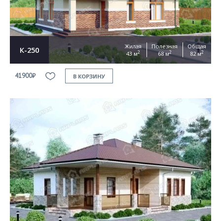
Жилая
Полезная
Общая
К-250
2
2
2
43 м
68 м
82 м
41900₽
В КОРЗИНУ