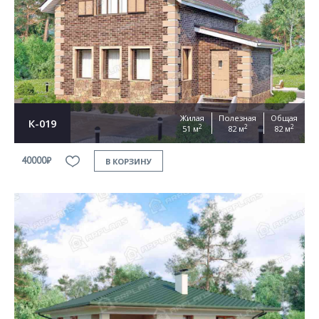
Жилая
Полезная
Общая
К-019
2
2
2
51 м
82 м
82 м
40000₽
В КОРЗИНУ