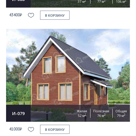
2
2
2
37 м
77 м
106 м
43400₽
В КОРЗИНУ
Жилая
Полезная
Общая
И-079
2
2
2
52 м
76 м
79 м
41000₽
В КОРЗИНУ