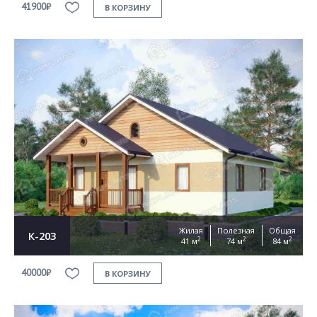
41900₽
В КОРЗИНУ
Жилая
Полезная
Общая
К-203
2
2
2
41 м
74 м
84 м
40000₽
В КОРЗИНУ