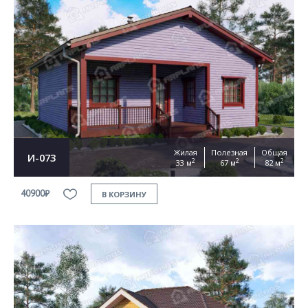
Жилая
Полезная
Общая
И-073
2
2
2
33 м
67 м
82 м
40900₽
В КОРЗИНУ