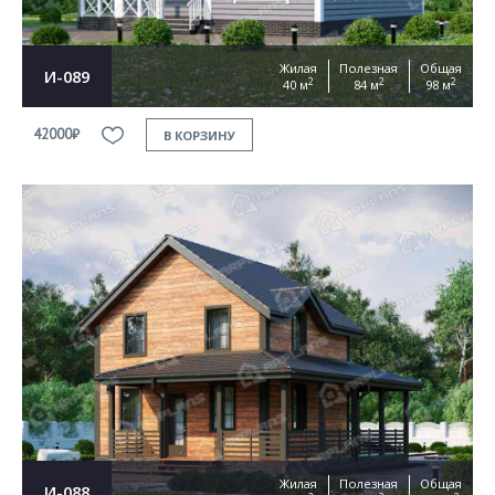
Жилая
Полезная
Общая
И-089
2
2
2
40 м
84 м
98 м
42000₽
В КОРЗИНУ
Жилая
Полезная
Общая
И-088