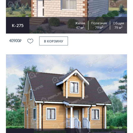
Жилая
Полезная
Общая
К-275
2
2
2
47 м
79 м
79 м
40900₽
В КОРЗИНУ