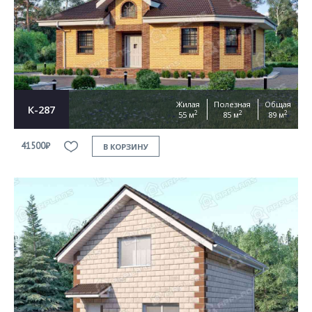
Жилая
Полезная
Общая
К-287
2
2
2
55 м
85 м
89 м
41500₽
В КОРЗИНУ