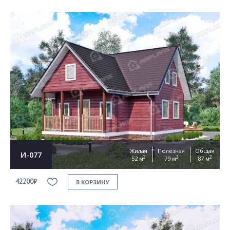
Жилая
Полезная
Общая
И-077
2
2
2
52 м
79 м
87 м
42200₽
В КОРЗИНУ