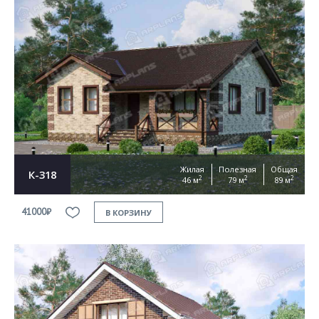
Жилая
Полезная
Общая
К-318
2
2
2
46 м
79 м
89 м
41000₽
В КОРЗИНУ