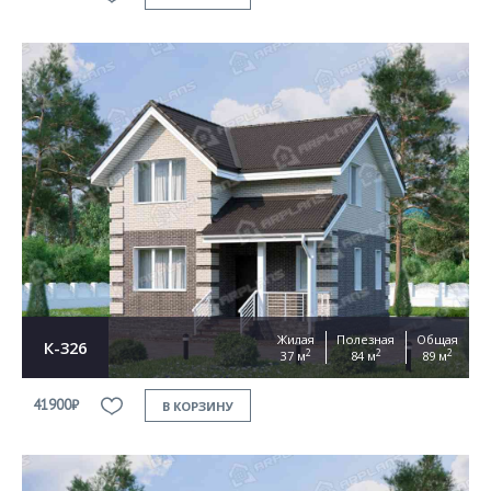
Жилая
Полезная
Общая
К-326
2
2
2
37 м
84 м
89 м
41900₽
В КОРЗИНУ