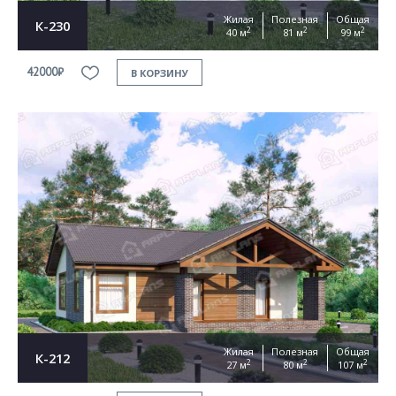
Жилая
Полезная
Общая
К-230
2
2
2
40 м
81 м
99 м
42000₽
В КОРЗИНУ
Жилая
Полезная
Общая
К-212
2
2
2
27 м
80 м
107 м