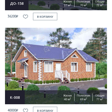
Жилая
Полезная
Общая
ДО-158
2
2
2
37 м
70 м
73 м
36200₽
В КОРЗИНУ
Жилая
Полезная
Общая
К-008
2
2
2
40 м
69 м
77 м
40000₽
В КОРЗИНУ