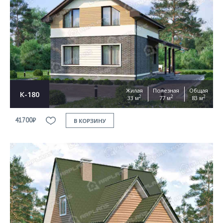
Жилая
Полезная
Общая
К-180
2
2
2
33 м
77 м
83 м
41700₽
В КОРЗИНУ