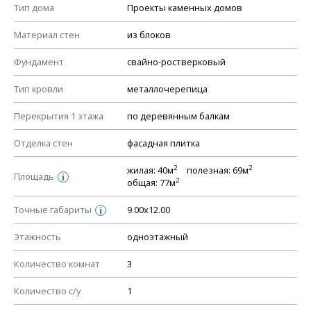
Смотрите советы по выбору материала в нашем
блоге
.
Тип дома
Проекты каменных домов
КОНСТРУКТИВНЫЕ РЕШЕНИЯ (КР)
Материал стен
из блоков
Ведомость рабочих чертежей основного комплекта КР
Фундамент
свайно-ростверковый
План фундамента
Тип кровли
металлочерепица
Устройство фундамента, спецификация материалов
фундамента
Перекрытия 1 этажа
по деревянным балкам
Планы перекрытий этажей, спецификация элементов
Отделка стен
фасадная плитка
Устройство перекрытий
2
2
жилая: 40м
полезная: 69м
Устройство стен
Площадь
i
2
общая: 77м
Спецификация материалов стен
Точные габариты
9.00х12.00
i
Схема расположения лаг чердака (если есть)
Схема расположения элементов стропил
Этажность
одноэтажный
Спецификация элементов стропил
Количество комнат
3
Устройство стропильной системы
Количество с/у
1
Узлы устройства кровли