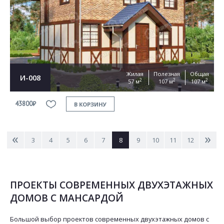
Жилая
Полезная
Общая
И-008
2
2
2
57 м
107 м
107 м
43800₽
В КОРЗИНУ
<
>
3
4
5
6
7
8
9
10
11
12
ПРОЕКТЫ СОВРЕМЕННЫХ ДВУХЭТАЖНЫХ
ДОМОВ С МАНСАРДОЙ
Большой выбор проектов современных двухэтажных домов с