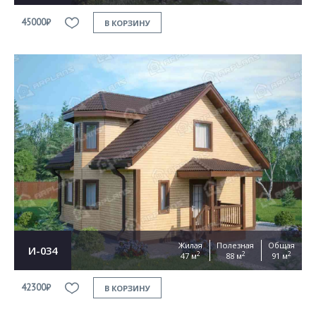
45000₽
В КОРЗИНУ
Жилая
Полезная
Общая
И-034
2
2
2
47 м
88 м
91 м
42300₽
В КОРЗИНУ