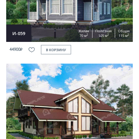
Жилая
Полезная
Общая
И-059
2
2
2
70 м
105 м
115 м
44900₽
В КОРЗИНУ