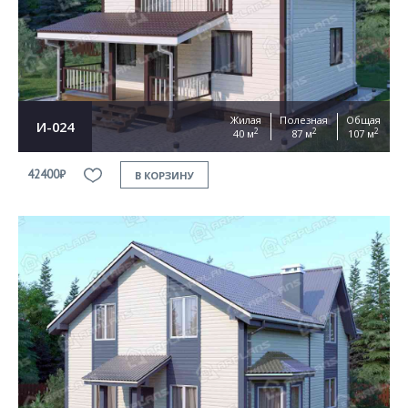
Жилая
Полезная
Общая
И-024
2
2
2
40 м
87 м
107 м
42400₽
В КОРЗИНУ