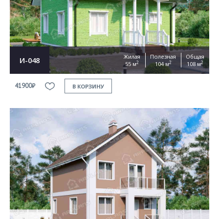
Жилая
Полезная
Общая
И-048
2
2
2
55 м
104 м
108 м
41900₽
В КОРЗИНУ