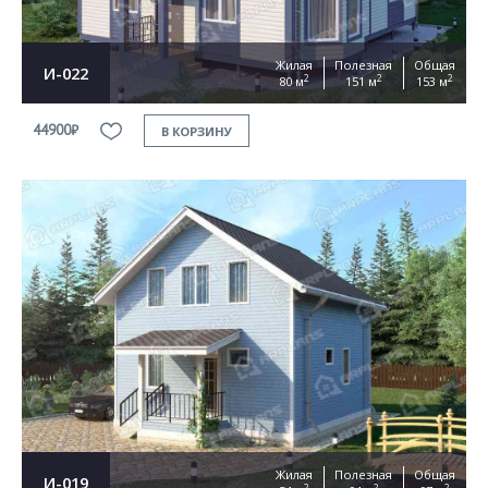
Жилая
Полезная
Общая
И-022
2
2
2
80 м
151 м
153 м
44900₽
В КОРЗИНУ
Жилая
Полезная
Общая
И-019
2
2
2