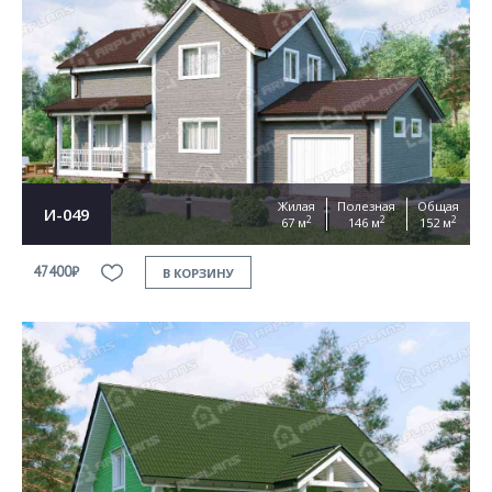
Жилая
Полезная
Общая
И-049
2
2
2
67 м
146 м
152 м
47400₽
В КОРЗИНУ