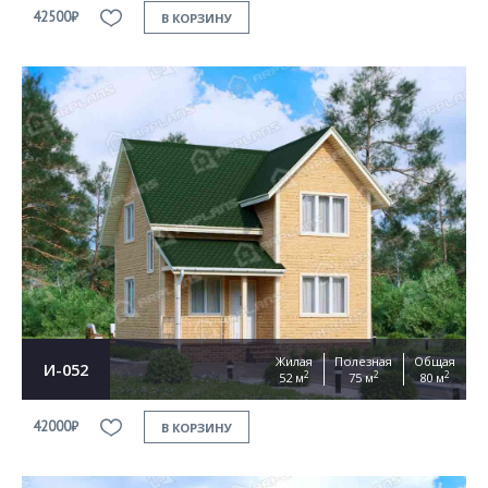
42500₽
В КОРЗИНУ
Жилая
Полезная
Общая
И-052
2
2
2
52 м
75 м
80 м
42000₽
В КОРЗИНУ