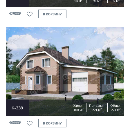
54 м
94 м
97 м
42900₽
В КОРЗИНУ
Жилая
Полезная
Общая
К-339
2
2
2
100 м
221 м
223 м
46000₽
В КОРЗИНУ