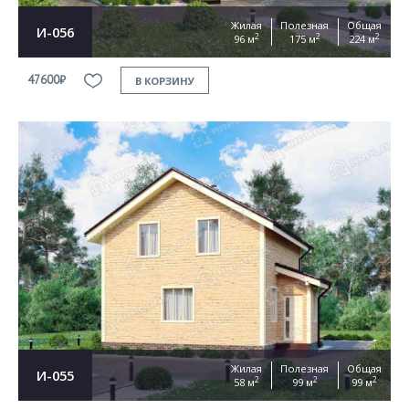
Жилая
Полезная
Общая
И-056
2
2
2
96 м
175 м
224 м
47600₽
В КОРЗИНУ
Жилая
Полезная
Общая
И-055
2
2
2
58 м
99 м
99 м