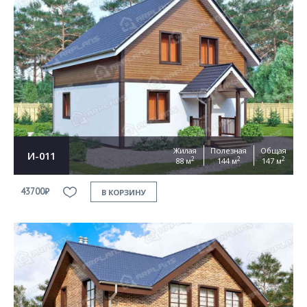
Жилая
Полезная
Общая
И-011
2
2
2
88 м
144 м
147 м
43700₽
В КОРЗИНУ