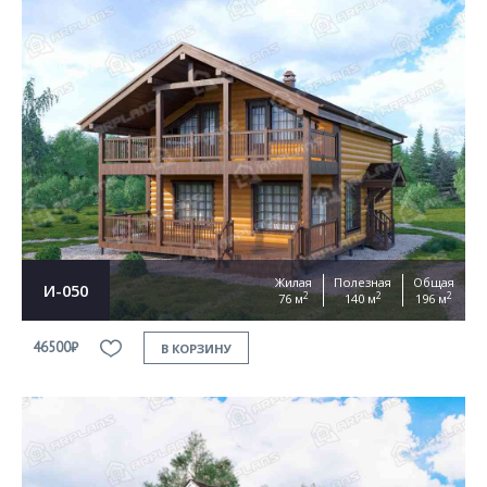
Жилая
Полезная
Общая
И-050
2
2
2
76 м
140 м
196 м
46500₽
В КОРЗИНУ