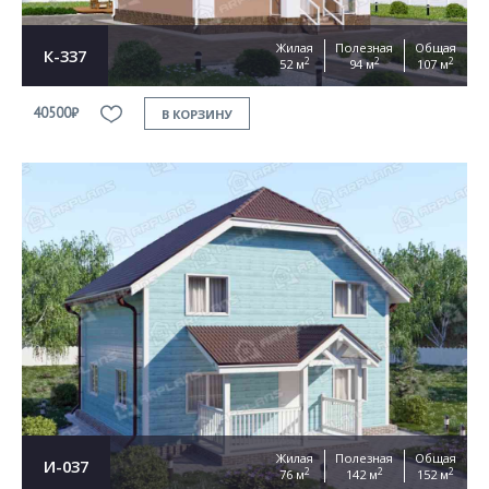
Жилая
Полезная
Общая
К-337
2
2
2
52 м
94 м
107 м
40500₽
В КОРЗИНУ
Жилая
Полезная
Общая
И-037
2
2
2
76 м
142 м
152 м