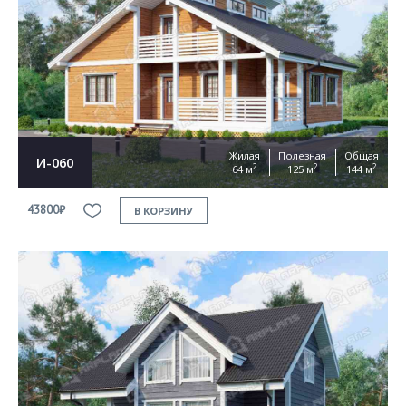
Согласен на
обработку персональных данных
This site is protected by reCAPTCHA and the Google
Privacy Policy
and
Terms of Service
apply
ОТПРАВИТЬ
Жилая
Полезная
Общая
И-060
2
2
2
64 м
125 м
144 м
43800₽
В КОРЗИНУ