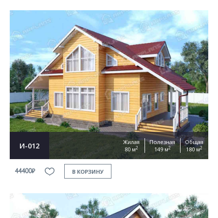
Жилая
Полезная
Общая
И-012
2
2
2
80 м
149 м
180 м
44400₽
В КОРЗИНУ