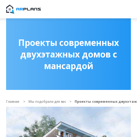
Продолжить покупки
ОФОРМИТЬ ЗАКА
Проекты современных
двухэтажных домов с
мансардой
Главная
Мы подобрали для вас
Проекты современных двухэтаж
Прикрепить файл