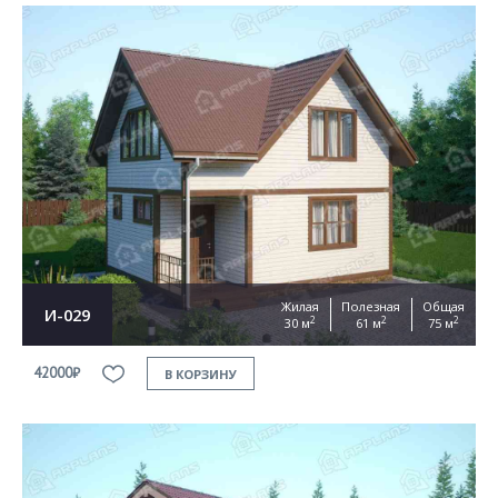
Жилая
Полезная
Общая
И-029
2
2
2
30 м
61 м
75 м
42000₽
В КОРЗИНУ