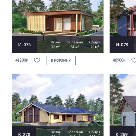
Жилая
Полезная
Общая
И-075
И-073
2
2
2
32 м
51 м
70 м
41200₽
40900₽
В КОРЗИНУ
Жилая
Полезная
Общая
К-270
К-269
2
2
2