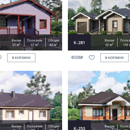
Жилая
Полезная
Общая
Жилая
Полез
К-281
2
2
2
2
33 м
67 м
82 м
63 м
143 
43500₽
В КОРЗИНУ
В КОРЗИНУ
Жилая
Полезная
Общая
Жилая
Полез
К-253
2
2
2
2