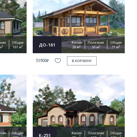
ная
Общая
Жилая
Полезная
Общая
ДО-161
2
2
2
2
2
м
161 м
26 м
50 м
71 м
35900₽
В КОРЗИНУ
ная
Общая
Жилая
Полезная
Общая
К-251
2
2
2
2
2