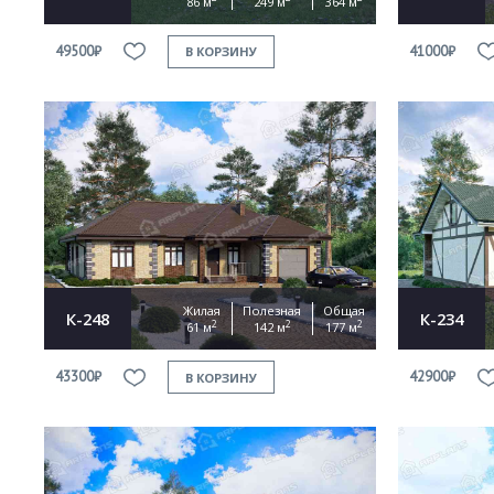
86 м
249 м
364 м
49500₽
41000₽
В КОРЗИНУ
Жилая
Полезная
Общая
К-248
К-234
2
2
2
61 м
142 м
177 м
43300₽
42900₽
В КОРЗИНУ