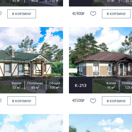
45 м
80 м
103 м
51 м
88 
41900₽
В КОРЗИНУ
В КОРЗИНУ
Жилая
Полезная
Общая
Жилая
Полез
К-213
2
2
2
2
53 м
89 м
106 м
74 м
123 
43500₽
В КОРЗИНУ
В КОРЗИНУ