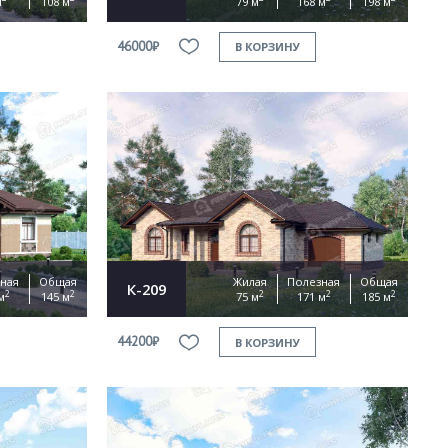
м
108 м
79 м
168 м
198 м
46000₽
В КОРЗИНУ
ная
Общая
Жилая
Полезная
Общая
К-209
2
2
2
2
2
м
145 м
75 м
171 м
185 м
44200₽
В КОРЗИНУ