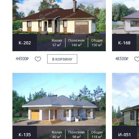
Жилая
Полезная
Общая
К-202
К-168
2
2
2
67 м
140 м
150 м
44300₽
48300₽
В КОРЗИНУ
Жилая
Полезная
Общая
К-135
И-051
2
2
2
40 м
98 м
118 м