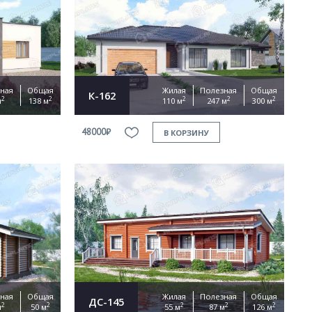
ная
Общая
Жилая
Полезная
Общая
К-162
2
2
2
2
2
м
138 м
110 м
247 м
300 м
48000₽
В КОРЗИНУ
ная
Общая
Жилая
Полезная
Общая
ДС-145
2
2
2
2
2
м
50 м
55 м
87 м
126 м