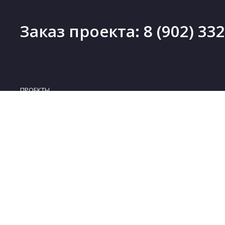
Заказ проекта:
8 (902) 33
ПРОЕКТЫ
Проекты деревянных домов
Новинки
Проекты каменных домов
Скидки
Проекты каркасных домов
Бесплатные проекты
Проекты комбинированных домов
Коллекции
Проекты бань