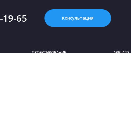
2-19-65
Консультация
ПРОЕКТИРОВАНИЕ
ARPLANS
Картинка с интернета - это НЕ проект, или
Все конта
Что такое «проект дома»?
О компан
Зачем нужен проект дома?
Клуб парт
Как купить проект?
Коттеджны
Сколько стоит проект частного дома?
Сотруднич
Как выбрать участок для строительства
Блог
дома
Политика 