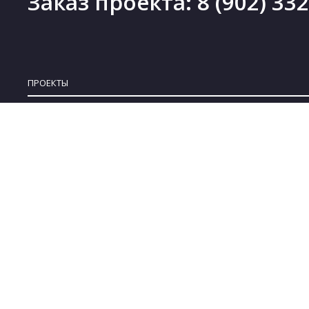
Заказ проекта:
8 (902) 33
ПРОЕКТЫ
Проекты деревянных домов
Новинки
Проекты каменных домов
Скидки
Проекты каркасных домов
Бесплатные проекты
Проекты комбинированных домов
Коллекции
Проекты бань
© 2008-2022 ARPLANS