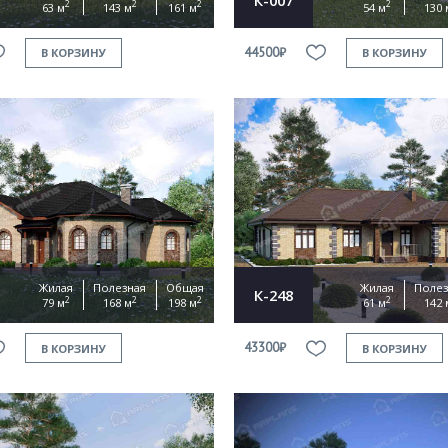
2
2
2
2
63 м
143 м
161 м
54 м
130 
44500₽
В КОРЗИНУ
В КОРЗИНУ
Жилая
Полезная
Общая
Жилая
Полез
К-248
2
2
2
2
79 м
168 м
198 м
61 м
142 
43300₽
В КОРЗИНУ
В КОРЗИНУ