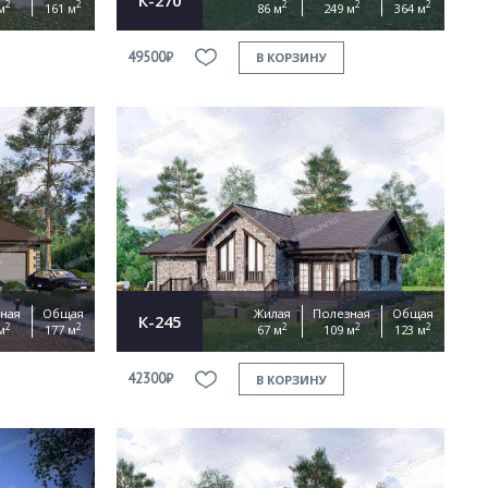
2
2
2
2
2
м
161 м
86 м
249 м
364 м
49500₽
В КОРЗИНУ
ная
Общая
Жилая
Полезная
Общая
К-245
2
2
2
2
2
м
177 м
67 м
109 м
123 м
42300₽
В КОРЗИНУ