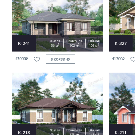
Жилая
Полезная
Общая
К-241
К-327
2
2
2
56 м
102 м
108 м
43000₽
41200₽
В КОРЗИНУ
Жилая
Полезная
Общая
К-213
К-211
2
2
2
74 м
123 м
145 м