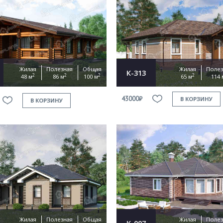
Жилая
Полезная
Общая
Жилая
Полез
К-313
2
2
2
2
48 м
86 м
100 м
65 м
114 
43000₽
В КОРЗИНУ
В КОРЗИНУ
Жилая
Полезная
Общая
Жилая
Полез
К-007