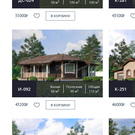
2
2
2
59 м
100 м
100 м
35000₽
43500₽
В КОРЗИНУ
Жилая
Полезная
Общая
И-092
К-251
2
2
2
60 м
95 м
110 м
43200₽
46000₽
В КОРЗИНУ