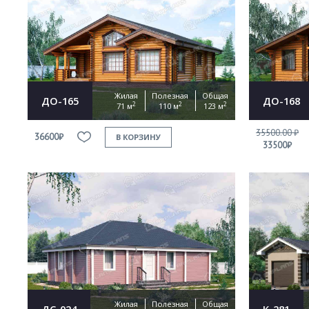
Жилая
Полезная
Общая
ДО-165
ДО-168
2
2
2
71 м
110 м
123 м
35500.00 ₽
36600₽
В КОРЗИНУ
33500₽
Жилая
Полезная
Общая
ДС-024
К-281