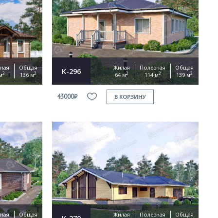
ная
Общая
Жилая
Полезная
Общая
К-296
2
2
2
2
2
м
136 м
64 м
114 м
139 м
43000₽
В КОРЗИНУ
ная
Общая
Жилая
Полезная
Общая
К-270