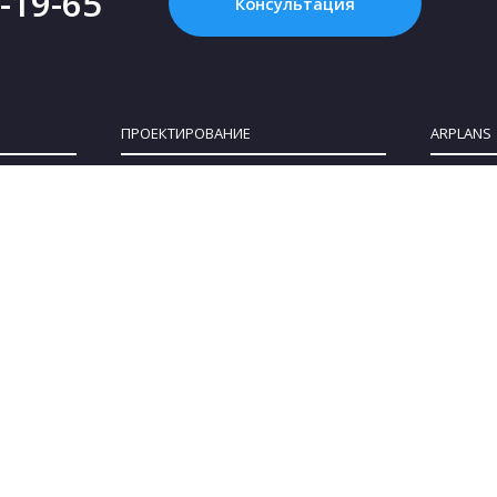
2-19-65
Консультация
ПРОЕКТИРОВАНИЕ
ARPLANS
Картинка с интернета - это НЕ проект, или
Все конта
Что такое «проект дома»?
О компан
Зачем нужен проект дома?
Клуб парт
Как купить проект?
Коттеджны
Сколько стоит проект частного дома?
Сотруднич
Как выбрать участок для строительства
Блог
дома
Политика 