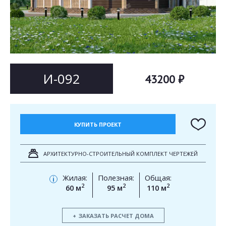
Согласен на
Согласен на
обработку персональных данных
обработку персональных данных
This site is protected by reCAPTCHA and the Google
Privacy Policy
and
Terms of Service
apply.
ОТПРАВИТЬ
ОТПРАВИТЬ
И-092
43200 ₽
КУПИТЬ ПРОЕКТ
АРХИТЕКТУРНО-СТРОИТЕЛЬНЫЙ КОМПЛЕКТ ЧЕРТЕЖЕЙ
Жилая:
Полезная:
Общая:
i
2
2
2
60 м
95 м
110 м
ЗАКАЗАТЬ РАСЧЕТ ДОМА