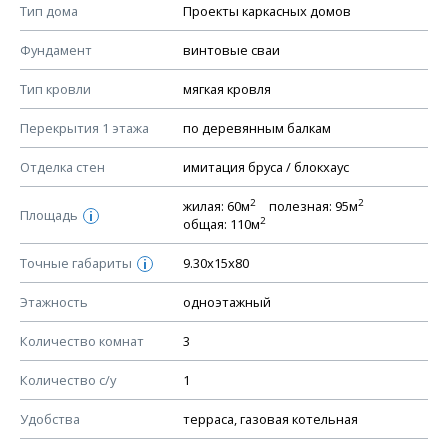
Тип дома
Проекты каркасных домов
КОНСТРУКТИВНЫЕ РЕШЕНИЯ (КР)
Фундамент
винтовые сваи
Ведомость рабочих чертежей основного комплекта КР
Тип кровли
мягкая кровля
План фундамента
Перекрытия 1 этажа
по деревянным балкам
Устройство фундамента, спецификация материалов
фундамента
Отделка стен
имитация бруса / блокхаус
Планы перекрытий этажей, спецификация элементов
2
2
жилая: 60м
полезная: 95м
Площадь
Устройство перекрытий
i
2
общая: 110м
Устройство стен
Точные габариты
9.30х15х80
i
Спецификация материалов стен
Этажность
одноэтажный
Схема расположения лаг чердака (если есть)
Схема расположения элементов стропил
Количество комнат
3
Спецификация элементов стропил
Количество с/у
1
Устройство стропильной системы
Удобства
терраса, газовая котельная
Узлы устройства кровли