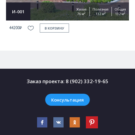
Жилая
Полезная
Общая
И-001
2
2
2
76 м
132 м
132 м
44200₽
4
В КОРЗИНУ
Заказ проекта:
8 (902) 332-19-65
Консультация