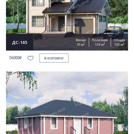
Согласен на
обработку персональных данных
This site is protected by reCAPTCHA and the Google
Privacy Policy
and
Terms of Service
apply
ОТПРАВИТЬ
Жилая
Полезная
Общая
ДС-165
2
2
2
70 м
139 м
153 м
36000₽
В КОРЗИНУ