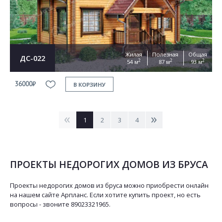
Жилая
Полезная
Общая
ДС-022
2
2
2
54 м
87 м
93 м
36000₽
В КОРЗИНУ
<
>
1
2
3
4
ПРОЕКТЫ НЕДОРОГИХ ДОМОВ ИЗ БРУСА
Проекты недорогих домов из бруса можно приобрести онлайн
на нашем сайте Арпланс. Если хотите купить проект, но есть
вопросы - звоните 89023321965.