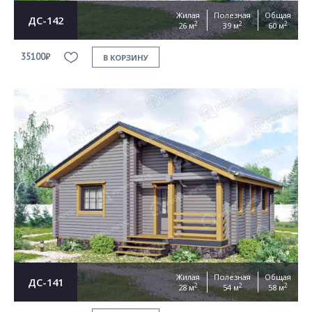
Жилая
Полезная
Общая
ДС-142
2
2
2
26 м
39 м
60 м
35100₽
В КОРЗИНУ
Жилая
Полезная
Общая
ДС-141
2
2
2
28 м
54 м
58 м