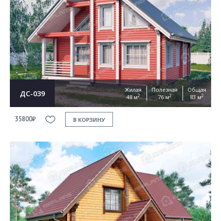
Жилая
Полезная
Общая
ДС-039
2
2
2
48 м
76 м
83 м
35800₽
В КОРЗИНУ