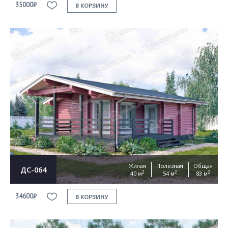
35000₽
В КОРЗИНУ
Жилая
Полезная
Общая
ДС-064
2
2
2
40 м
54 м
83 м
34600₽
В КОРЗИНУ