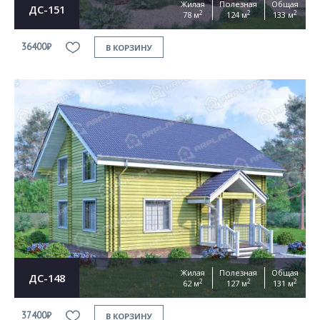
Жилая
Полезная
Общая
ДС-151
2
2
2
78 м
124 м
133 м
36400₽
В КОРЗИНУ
Жилая
Полезная
Общая
ДС-148
2
2
2
62 м
127 м
131 м
37400₽
В КОРЗИНУ