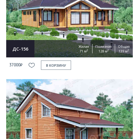
Жилая
Полезная
Общая
ДС-156
2
2
2
71 м
128 м
139 м
37000₽
В КОРЗИНУ