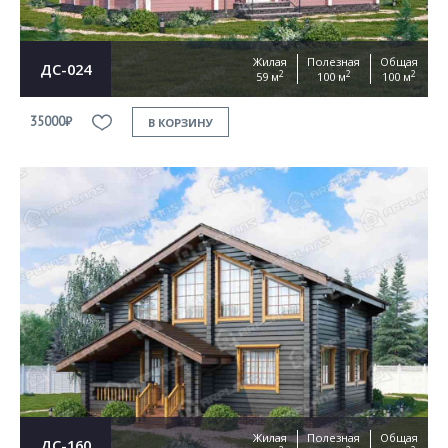
Жилая
Полезная
Общая
ДС-024
2
2
2
59 м
100 м
100 м
35000₽
В КОРЗИНУ
Жилая
Полезная
Общая
ДС-160