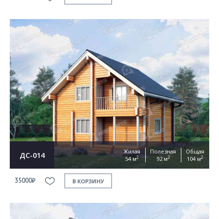
Жилая
Полезная
Общая
ДС-014
2
2
2
54 м
92 м
104 м
35000₽
В КОРЗИНУ