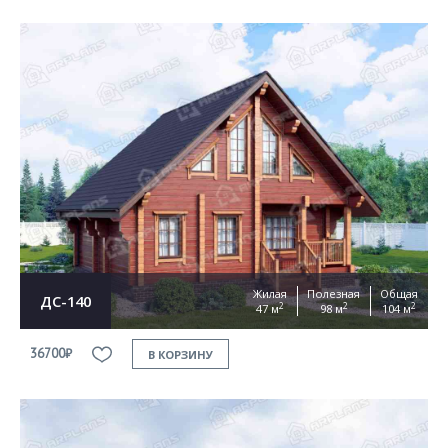
Жилая
Полезная
Общая
ДС-140
2
2
2
47 м
98 м
104 м
36700₽
В КОРЗИНУ