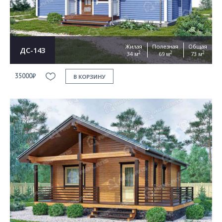
Жилая
Полезная
Общая
ДС-143
2
2
2
34 м
69 м
73 м
35000₽
В КОРЗИНУ