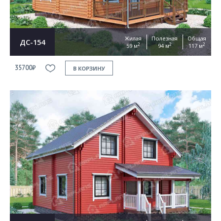
Жилая
Полезная
Общая
ДС-154
2
2
2
59 м
94 м
117 м
35700₽
В КОРЗИНУ