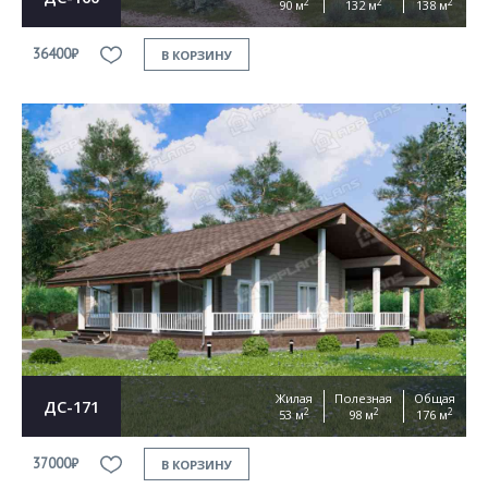
2
2
2
90 м
132 м
138 м
36400₽
В КОРЗИНУ
Жилая
Полезная
Общая
ДС-171
2
2
2
53 м
98 м
176 м
37000₽
В КОРЗИНУ