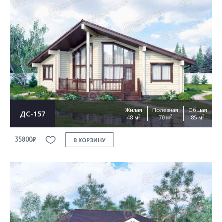
Жилая
Полезная
Общая
ДС-157
2
2
2
48 м
70 м
85 м
35800₽
В КОРЗИНУ