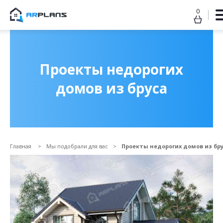
0
Продолжить покупки
ОФОРМИТЬ ЗАКАЗ
Проекты недорогих
домов из бруса
Главная
Мы подобрали для вас
Проекты недорогих домов из бр
Прикрепить файл