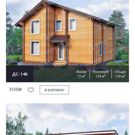
Жилая
Полезная
Общая
ДС-146
2
2
2
72 м
129 м
129 м
35500₽
В КОРЗИНУ