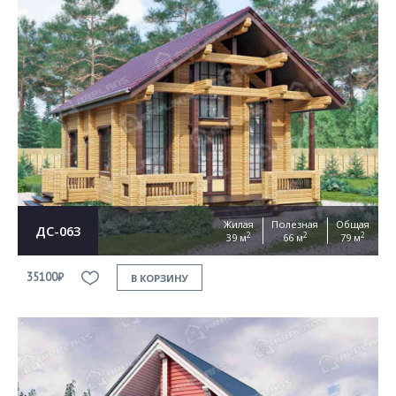
Жилая
Полезная
Общая
ДС-063
2
2
2
39 м
66 м
79 м
35100₽
В КОРЗИНУ