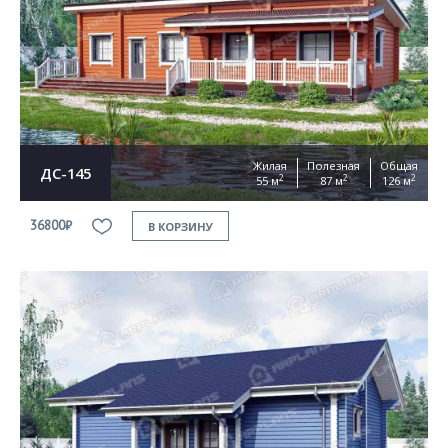
Жилая
Полезная
Общая
ДС-145
2
2
2
55 м
87 м
126 м
36800₽
В КОРЗИНУ