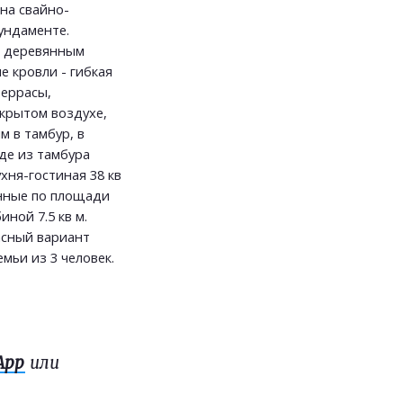
на свайно-
ундаменте.
о деревянным
е кровли - гибкая
террасы,
ткрытом воздухе,
м в тамбур, в
де из тамбура
хня-гостиная 38 кв
енные по площади
иной 7.5 кв м.
асный вариант
мьи из 3 человек.
App
или