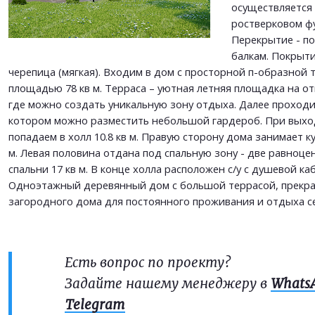
ОТПРАВИТЬ
осуществляется 
ростверковом ф
Перекрытие - п
балкам. Покрыти
черепица (мягкая). Входим в дом с просторной п-образной 
площадью 78 кв м. Терраса – уютная летняя площадка на о
где можно создать уникальную зону отдыха. Далее проходи
котором можно разместить небольшой гардероб. При выхо
попадаем в холл 10.8 кв м. Правую сторону дома занимает ку
м. Левая половина отдана под спальную зону - две равноц
спальни 17 кв м. В конце холла расположен с/у с душевой каб
Одноэтажный деревянный дом с большой террасой, прекр
загородного дома для постоянного проживания и отдыха се
Есть вопрос по проекту?
Задайте нашему менеджеру в
Whats
Telegram