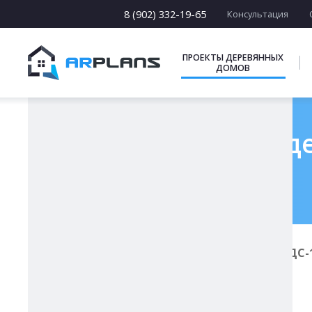
13 х [13-19]
14 х [14-25]
8 (902) 332-19-65
Консультация
15 х [15-23]
16 х [16-20]
17 х [17-22]
ПРОЕКТЫ ДЕРЕВЯННЫХ
ДОМОВ
ПОДБОРКИ
Готовый проект де
Главная
Проекты деревянных домов
ДС-