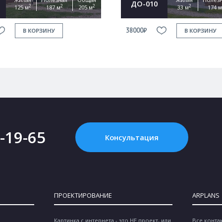
ДО-010
2
2
2
2
125 м
187 м
205 м
33 м
174 м
38000₽
В КОРЗИНУ
В КОРЗИНУ
2-19-65
Консультация
ПРОЕКТИРОВАНИЕ
ARPLANS
Картинка с интернета - это НЕ проект, или
Все конта