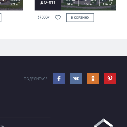
ДО-011
2
2
2
2
2
221 м
91 м
153 м
176 м
37000₽
В КОРЗИНУ
ПОДЕЛИТЬСЯ
кты