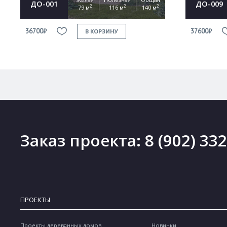
ДО-001
ДО-009
2
2
2
79 м
116 м
140 м
36700₽
37600₽
В КОРЗИНУ
Заказ проекта:
8 (902) 33
ПРОЕКТЫ
Проекты деревянных домов
Новинки