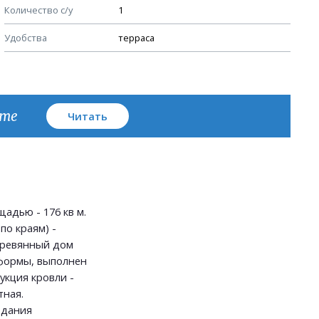
Количество с/у
1
Узлы устройства кровли
Удобства
терраса
План кровли
кте
Читать
адью - 176 кв м.
по краям) -
Деревянный дом
формы, выполнен
укция кровли -
тная.
здания