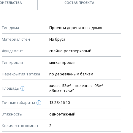
ОИТЕЛЬСТВА
СОСТАВ ПРОЕКТА
Примечания
КОНСТРУКТИВНЫЕ РЕШЕНИЯ (КР)
Тип дома
Проекты деревянных домов
Ведомость рабочих чертежей основного комплекта КР
Стоимость строительства дома — ориентировочная!
Материал стен
Из бруса
Для более детального расчета стоимости
План фундамента
строительства необходима разработка сметы, согласно
Фундамент
свайно-ростверковый
Устройство фундамента, спецификация материалов
стоимости материалов в вашем регионе
фундамента
Тип кровли
мягкая кровля
Мы не учитываем стоимость доставки материалов.
Планы перекрытий этажей, спецификация элементов
Перекрытия 1 этажа
по деревянным балкам
Смотрите советы по выбору материала в нашем
блоге
.
Устройство перекрытий
2
2
жилая: 53м
полезная: 98м
Устройство стен
Площадь
i
2
общая: 176м
Спецификация материалов стен
Точные габариты
13.28х16.10
i
Схема расположения лаг чердака (если есть)
Этажность
Схема расположения элементов стропил
одноэтажный
Спецификация элементов стропил
Количество комнат
2
Устройство стропильной системы