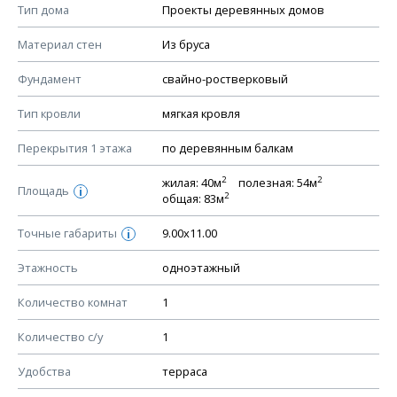
Смотрите советы по выбору материала в нашем
блоге
.
Тип дома
Проекты деревянных домов
КОНСТРУКТИВНЫЕ РЕШЕНИЯ (КР)
Материал стен
Из бруса
Ведомость рабочих чертежей основного комплекта КР
Фундамент
свайно-ростверковый
План фундамента
Тип кровли
мягкая кровля
Устройство фундамента, спецификация материалов
фундамента
Перекрытия 1 этажа
по деревянным балкам
Планы перекрытий этажей, спецификация элементов
2
2
жилая: 40м
полезная: 54м
Площадь
Устройство перекрытий
i
2
общая: 83м
Устройство стен
Точные габариты
9.00х11.00
i
Спецификация материалов стен
Этажность
одноэтажный
Схема расположения лаг чердака (если есть)
Схема расположения элементов стропил
Количество комнат
1
Спецификация элементов стропил
Количество с/у
1
Устройство стропильной системы
Удобства
терраса
Узлы устройства кровли