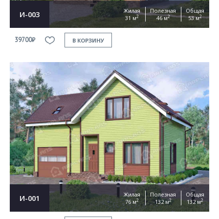
Жилая
Полезная
Общая
И-003
2
2
2
31 м
46 м
53 м
39700₽
В КОРЗИНУ
Жилая
Полезная
Общая
И-001
2
2
2
76 м
132 м
132 м