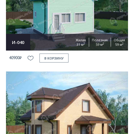
Согласен на
обработку персональных данных
This site is protected by reCAPTCHA and the Google
Privacy Policy
and
Terms of Service
apply
ОТПРАВИТЬ
Жилая
Полезная
Общая
И-040
2
2
2
31 м
59 м
59 м
40900₽
В КОРЗИНУ