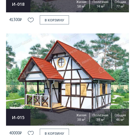
Жилая
Полезная
Общая
И-018
2
2
2
58 м
74 м
77 м
41300₽
В КОРЗИНУ
Жилая
Полезная
Общая
И-015
2
2
2
38 м
38 м
46 м
40000₽
В КОРЗИНУ