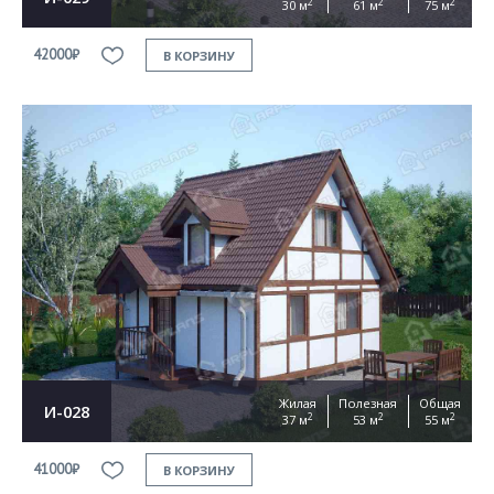
2
2
2
30 м
61 м
75 м
42000₽
В КОРЗИНУ
Жилая
Полезная
Общая
И-028
2
2
2
37 м
53 м
55 м
41000₽
В КОРЗИНУ