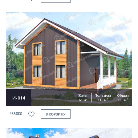
Жилая
Полезная
Общая
И-014
2
2
2
61 м
118 м
135 м
43500₽
В КОРЗИНУ