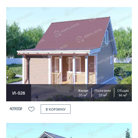
Жилая
Полезная
Общая
И-026
2
2
2
35 м
59 м
66 м
40900₽
В КОРЗИНУ