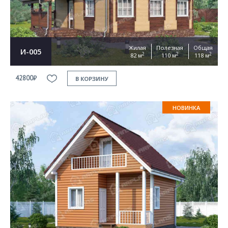
Жилая
Полезная
Общая
И-005
2
2
2
82 м
110 м
118 м
42800₽
В КОРЗИНУ
НОВИНКА