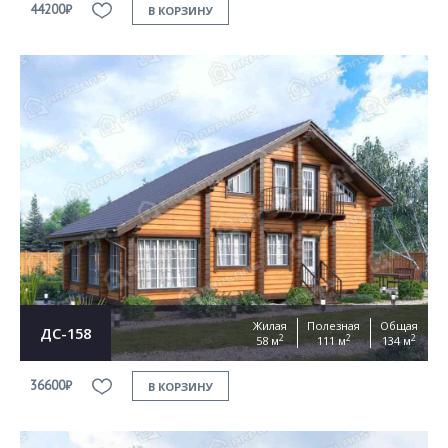
44200₽
В КОРЗИНУ
Жилая
Полезная
Общая
ДС-158
2
2
2
58 м
111 м
134 м
36600₽
В КОРЗИНУ