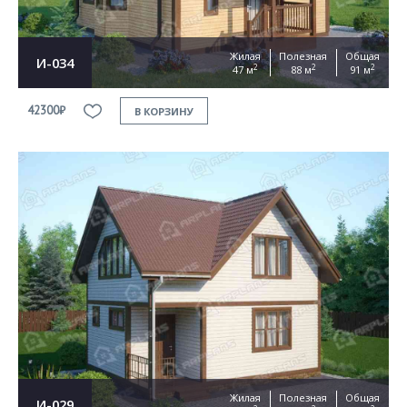
Жилая
Полезная
Общая
И-034
2
2
2
47 м
88 м
91 м
42300₽
В КОРЗИНУ
Жилая
Полезная
Общая
И-029