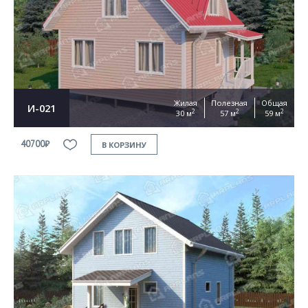
Жилая
Полезная
Общая
И-021
2
2
2
30 м
57 м
59 м
40700₽
В КОРЗИНУ