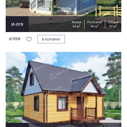
Жилая
Полезная
Общая
И-019
2
2
2
54 м
94 м
97 м
42900₽
В КОРЗИНУ