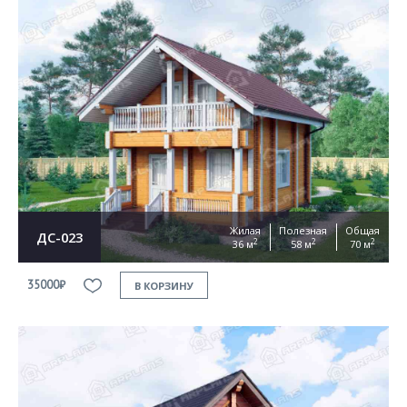
Жилая
Полезная
Общая
ДС-023
2
2
2
36 м
58 м
70 м
35000₽
В КОРЗИНУ