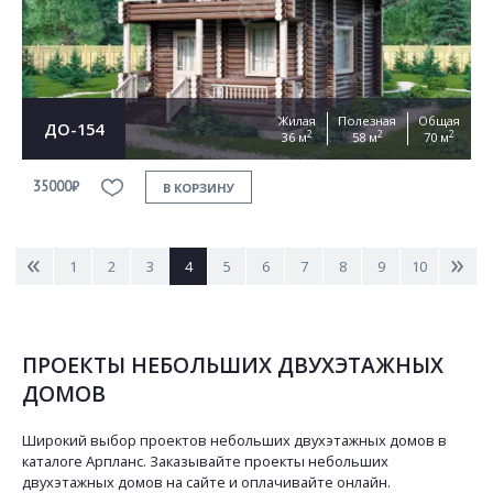
Жилая
Полезная
Общая
ДО-154
2
2
2
36 м
58 м
70 м
35000₽
В КОРЗИНУ
<
>
1
2
3
4
5
6
7
8
9
10
ПРОЕКТЫ НЕБОЛЬШИХ ДВУХЭТАЖНЫХ
ДОМОВ
Широкий выбор проектов небольших двухэтажных домов в
каталоге Арпланс. Заказывайте проекты небольших
двухэтажных домов на сайте и оплачивайте онлайн.