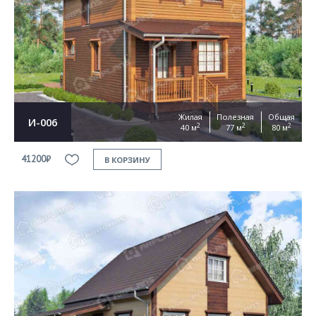
Жилая
Полезная
Общая
И-006
2
2
2
40 м
77 м
80 м
41200₽
В КОРЗИНУ