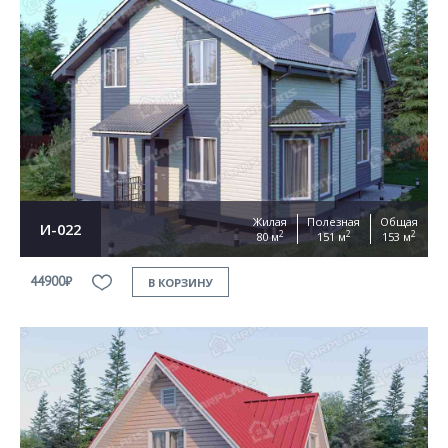
Жилая
Полезная
Общая
И-022
2
2
2
80 м
151 м
153 м
44900₽
В КОРЗИНУ