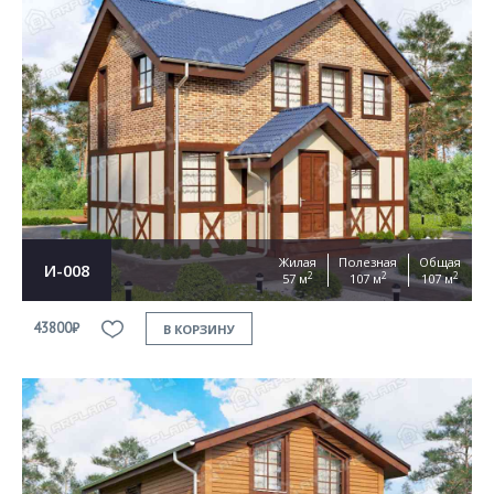
Жилая
Полезная
Общая
И-008
2
2
2
57 м
107 м
107 м
43800₽
В КОРЗИНУ