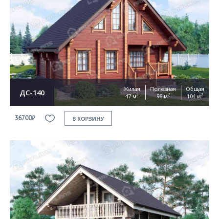
Жилая
Полезная
Общая
ДС-140
2
2
2
47 м
98 м
104 м
36700₽
В КОРЗИНУ