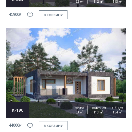
2
2
2
52 м
112 м
115 м
41900₽
В КОРЗИНУ
Жилая
Полезная
Общая
К-190
2
2
2
63 м
113 м
154 м
44000₽
В КОРЗИНУ