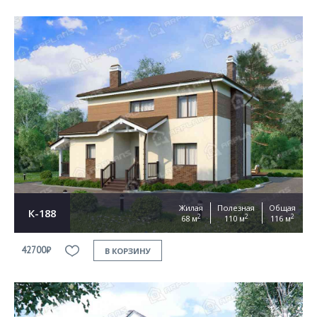
Жилая
Полезная
Общая
К-188
2
2
2
68 м
110 м
116 м
42700₽
В КОРЗИНУ