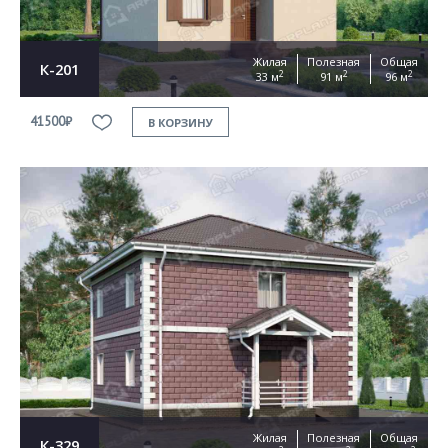
Жилая
Полезная
Общая
К-201
2
2
2
33 м
91 м
96 м
41500₽
В КОРЗИНУ
Жилая
Полезная
Общая
К-329