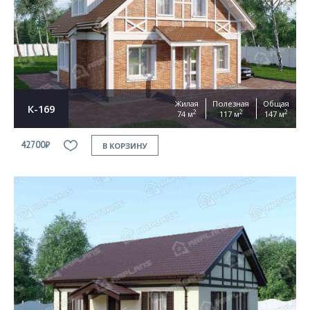
Жилая
Полезная
Общая
К-169
2
2
2
74 м
117 м
147 м
42700₽
В КОРЗИНУ