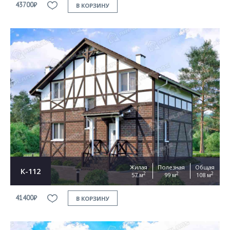
43700₽
В КОРЗИНУ
Жилая
Полезная
Общая
К-112
2
2
2
57 м
99 м
108 м
41400₽
В КОРЗИНУ