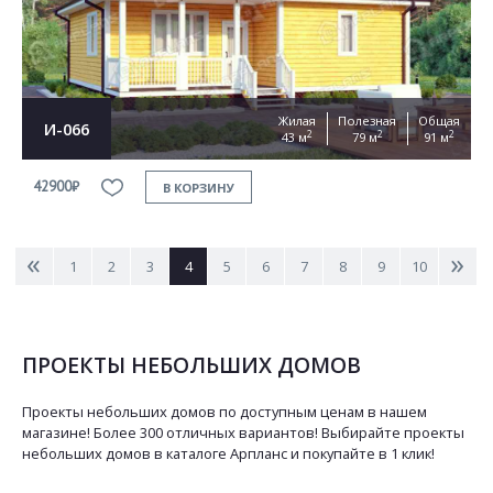
Жилая
Полезная
Общая
И-066
2
2
2
43 м
79 м
91 м
42900₽
В КОРЗИНУ
<
>
1
2
3
4
5
6
7
8
9
10
ПРОЕКТЫ НЕБОЛЬШИХ ДОМОВ
Проекты небольших домов по доступным ценам в нашем
магазине! Более 300 отличных вариантов! Выбирайте проекты
небольших домов в каталоге Арпланс и покупайте в 1 клик!