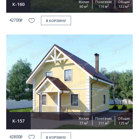
Жилая
Полезная
Общая
К-160
2
2
2
60 м
116 м
132 м
42700₽
В КОРЗИНУ
Жилая
Полезная
Общая
К-157
2
2
2
77 м
111 м
129 м
42800₽
В КОРЗИНУ