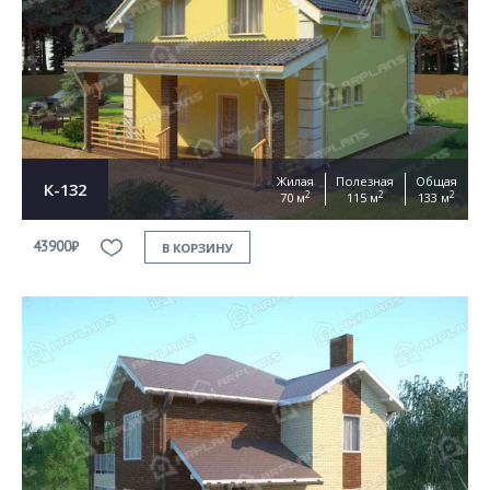
Жилая
Полезная
Общая
К-132
2
2
2
70 м
115 м
133 м
43900₽
В КОРЗИНУ