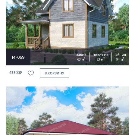
Жилая
Полезная
Общая
И-069
2
2
2
63 м
83 м
94 м
43300₽
В КОРЗИНУ