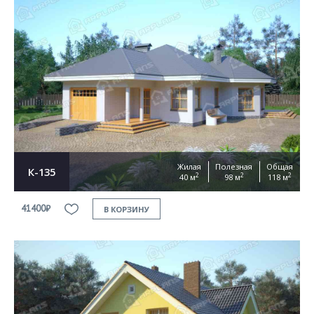
Жилая
Полезная
Общая
К-135
2
2
2
40 м
98 м
118 м
41400₽
В КОРЗИНУ