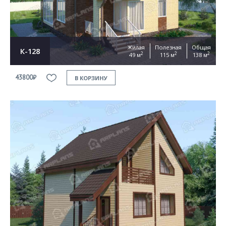
Жилая
Полезная
Общая
К-128
2
2
2
49 м
115 м
138 м
43800₽
В КОРЗИНУ