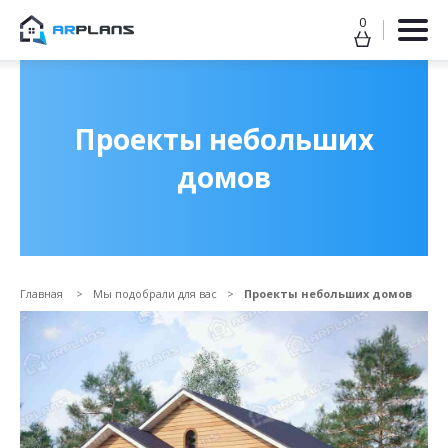
0
Продолжить покупки
ОФОРМИТЬ ЗАКАЗ
Проекты небольших
домов
Главная
Мы подобрали для вас
Проекты небольших домов
Прикрепить файл