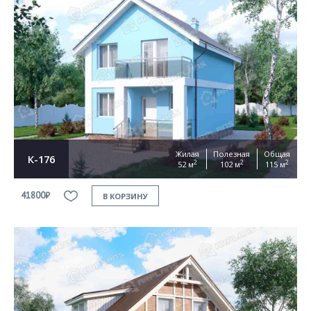
Жилая
Полезная
Общая
К-176
2
2
2
52 м
102 м
115 м
41800₽
В КОРЗИНУ