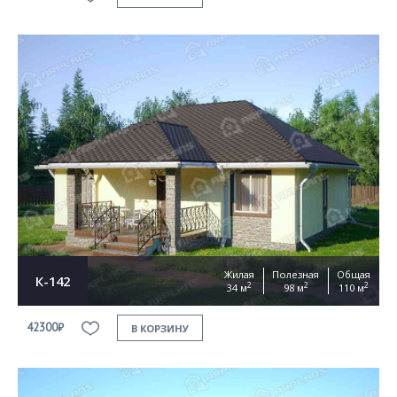
Жилая
Полезная
Общая
К-142
2
2
2
34 м
98 м
110 м
42300₽
В КОРЗИНУ