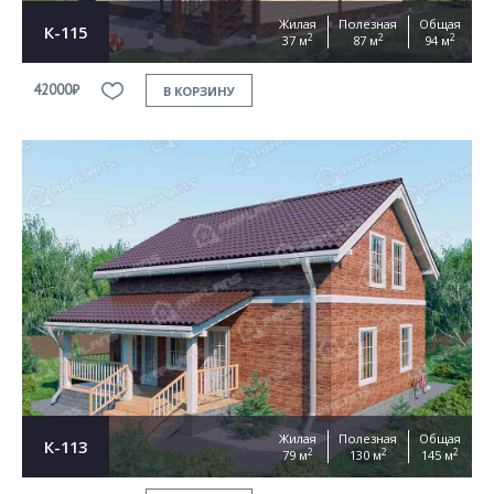
Жилая
Полезная
Общая
К-115
2
2
2
37 м
87 м
94 м
42000₽
В КОРЗИНУ
Жилая
Полезная
Общая
К-113
2
2
2
79 м
130 м
145 м