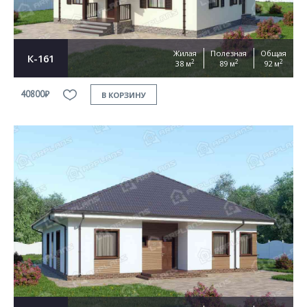
Жилая
Полезная
Общая
К-161
2
2
2
38 м
89 м
92 м
40800₽
В КОРЗИНУ