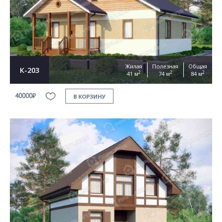
Согласен на
обработку персональных данных
This site is protected by reCAPTCHA and the Google
Privacy Policy
and
Terms of Service
apply.
ОТПРАВИТЬ
Жилая
Полезная
Общая
К-203
2
2
2
41 м
74 м
84 м
40000₽
В КОРЗИНУ