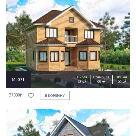
Жилая
Полезная
Общая
И-071
2
2
2
63 м
95 м
100 м
37000₽
В КОРЗИНУ