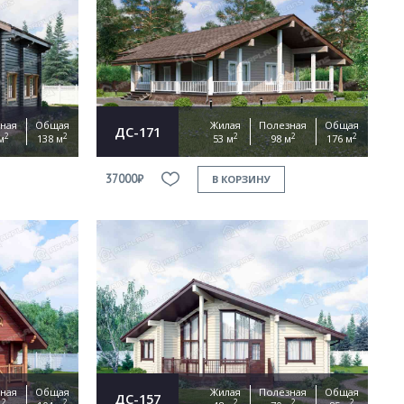
ная
Общая
Жилая
Полезная
Общая
ДС-171
2
2
2
2
2
м
138 м
53 м
98 м
176 м
37000₽
В КОРЗИНУ
ная
Общая
Жилая
Полезная
Общая
ДС-157
2
2
2
2
2