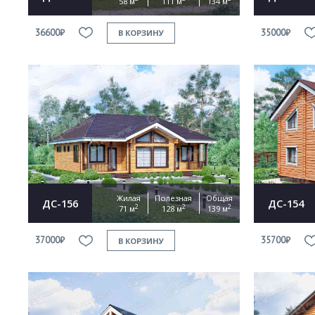
58 м
111 м
134 м
36600₽
35000₽
В КОРЗИНУ
Жилая
Полезная
Общая
ДС-156
ДС-154
2
2
2
71 м
128 м
139 м
37000₽
35700₽
В КОРЗИНУ