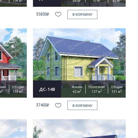
м
104 м
48 м
70 м
85 м
35800₽
В КОРЗИНУ
ная
Общая
Жилая
Полезная
Общая
ДС-148
2
2
2
2
2
м
133 м
62 м
127 м
131 м
37400₽
В КОРЗИНУ