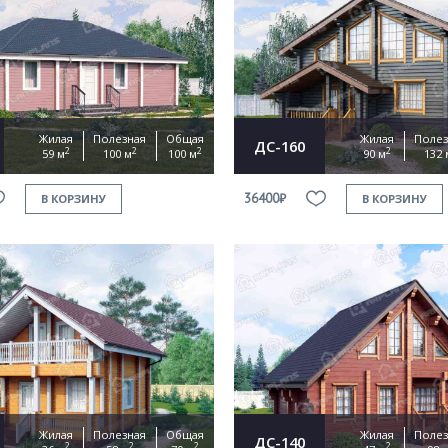
Жилая
Полезная
Общая
Жилая
Полез
ДС-160
2
2
2
2
59 м
100 м
100 м
90 м
132 
36400₽
В КОРЗИНУ
В КОРЗИНУ
Жилая
Полезная
Общая
Жилая
Полез
ДС-140
2
2
2
2