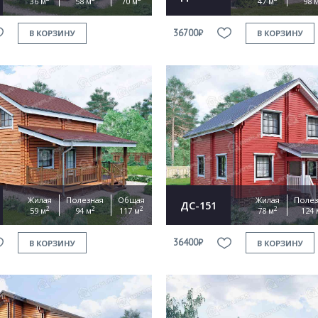
36 м
58 м
70 м
47 м
98 
36700₽
В КОРЗИНУ
В КОРЗИНУ
Жилая
Полезная
Общая
Жилая
Полез
ДС-151
2
2
2
2
59 м
94 м
117 м
78 м
124 
36400₽
В КОРЗИНУ
В КОРЗИНУ