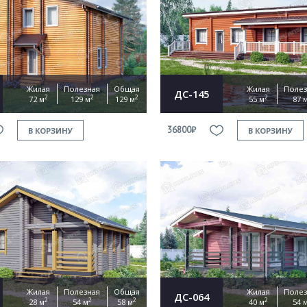
Продолжить покупки
ОФОРМИТЬ ЗАКАЗ
Жилая
Полезная
Общая
Жилая
Полез
ДС-145
2
2
2
2
72 м
129 м
129 м
55 м
87 
Прикрепить файл
36800₽
В КОРЗИНУ
В КОРЗИНУ
Согласен на
обработку персональных данных
This site is protected by reCAPTCHA and the Google
Privacy Policy
and
Terms of Service
apply.
ОТПРАВИТЬ
Жилая
Полезная
Общая
Жилая
Полез
ДС-064
2
2
2
2
28 м
54 м
58 м
40 м
54 