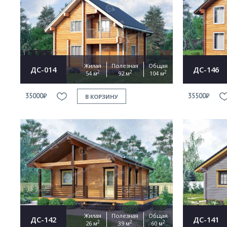
Жилая
Полезная
Общая
ДС-014
ДС-146
2
2
2
54 м
92 м
104 м
35000₽
35500₽
В КОРЗИНУ
Жилая
Полезная
Общая
ДС-142
ДС-141
2
2
2
26 м
39 м
60 м