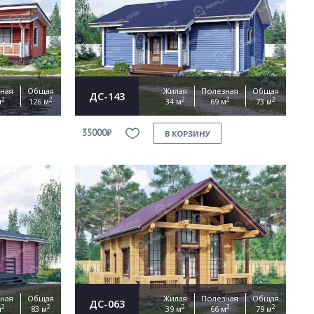
ная
Общая
Жилая
Полезная
Общая
ДС-143
2
2
2
2
2
м
126 м
34 м
69 м
73 м
35000₽
В КОРЗИНУ
ная
Общая
Жилая
Полезная
Общая
ДС-063
2
2
2
2
2
м
83 м
39 м
66 м
79 м