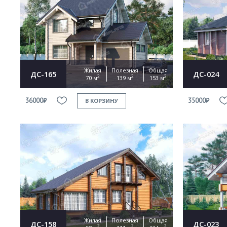
Жилая
Полезная
Общая
ДС-165
ДС-024
2
2
2
70 м
139 м
153 м
36000₽
35000₽
В КОРЗИНУ
Жилая
Полезная
Общая
ДС-158
ДС-023
2
2
2