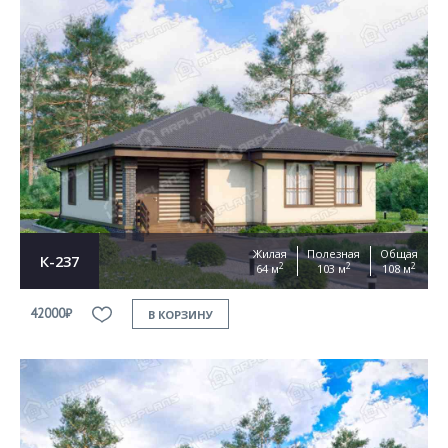
Жилая
Полезная
Общая
К-237
2
2
2
64 м
103 м
108 м
42000₽
В КОРЗИНУ