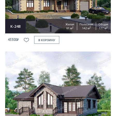
Жилая
Полезная
Общая
К-248
2
2
2
61 м
142 м
177 м
43300₽
В КОРЗИНУ