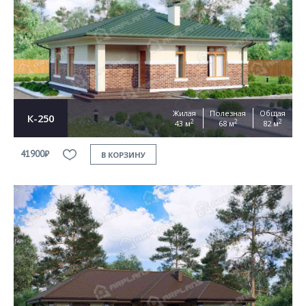
Жилая
Полезная
Общая
К-250
2
2
2
43 м
68 м
82 м
41900₽
В КОРЗИНУ