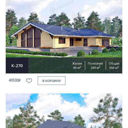
Жилая
Полезная
Общая
К-270
2
2
2
86 м
249 м
364 м
49500₽
В КОРЗИНУ