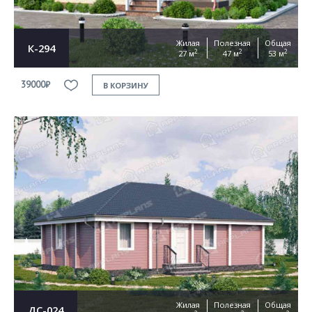
Жилая
Полезная
Общая
К-294
2
2
2
27 м
47 м
53 м
39000₽
В КОРЗИНУ
Жилая
Полезная
Общая
ДС-024