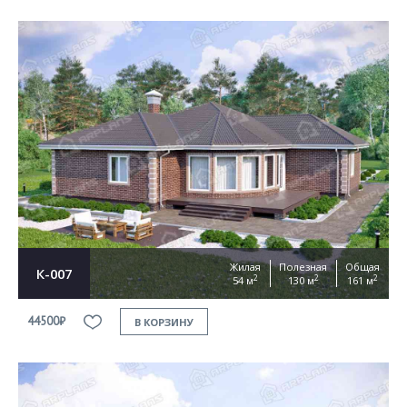
Жилая
Полезная
Общая
К-007
2
2
2
54 м
130 м
161 м
44500₽
В КОРЗИНУ