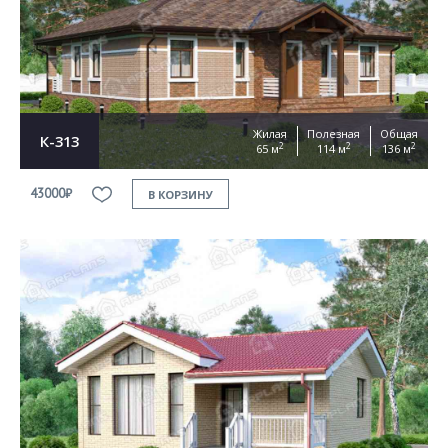
Согласен на
обработку персональных данных
This site is protected by reCAPTCHA and the Google
Privacy Policy
and
Terms of Service
apply
ОТПРАВИТЬ
Жилая
Полезная
Общая
К-313
2
2
2
65 м
114 м
136 м
43000₽
В КОРЗИНУ