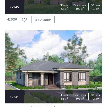
Жилая
Полезная
Общая
К-245
2
2
2
67 м
109 м
123 м
42300₽
В КОРЗИНУ
Жилая
Полезная
Общая
К-241
2
2
2
56 м
102 м
108 м