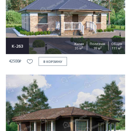
Жилая
Полезная
Общая
К-263
2
2
2
35 м
99 м
111 м
42500₽
В КОРЗИНУ