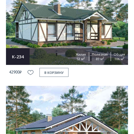
Жилая
Полезная
Общая
К-234
2
2
2
53 м
89 м
106 м
42900₽
В КОРЗИНУ