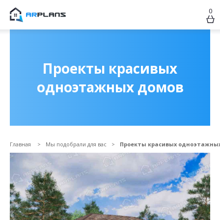
0
Продолжить покупки
ОФОРМИТЬ ЗАКАЗ
Проекты красивых
одноэтажных домов
Главная
Мы подобрали для вас
Проекты красивых одноэтажны
Прикрепить файл