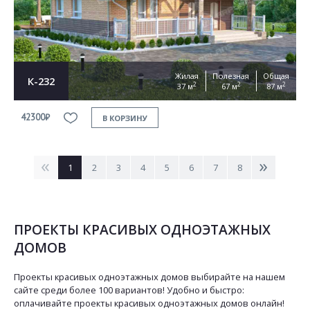
Жилая
Полезная
Общая
К-232
2
2
2
37 м
67 м
87 м
42300₽
В КОРЗИНУ
<
>
1
2
3
4
5
6
7
8
ПРОЕКТЫ КРАСИВЫХ ОДНОЭТАЖНЫХ
ДОМОВ
Проекты красивых одноэтажных домов выбирайте на нашем
сайте среди более 100 вариантов! Удобно и быстро:
оплачивайте проекты красивых одноэтажных домов онлайн!