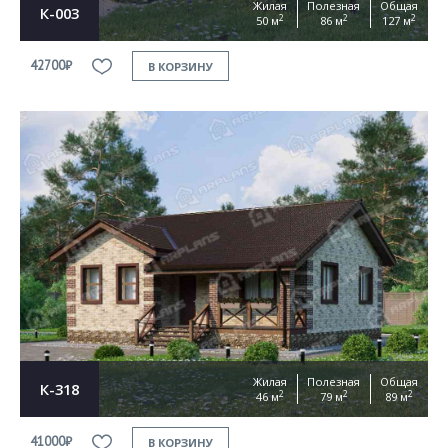
Жилая
Полезная
Общая
К-003
2
2
2
50 м
86 м
127 м
42700₽
В КОРЗИНУ
Жилая
Полезная
Общая
К-318
2
2
2
46 м
79 м
89 м
41000₽
В КОРЗИНУ