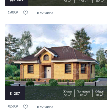
2
2
2
59 м
100 м
100 м
35000₽
В КОРЗИНУ
Жилая
Полезная
Общая
К-287
2
2
2
55 м
85 м
89 м
41500₽
В КОРЗИНУ