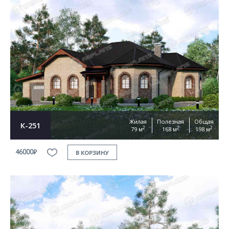
Жилая
Полезная
Общая
К-251
2
2
2
79 м
168 м
198 м
46000₽
В КОРЗИНУ