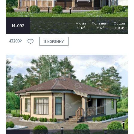
Жилая
Полезная
Общая
И-092
2
2
2
60 м
95 м
110 м
43200₽
В КОРЗИНУ