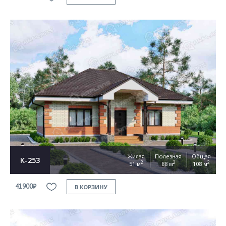
Жилая
Полезная
Общая
К-253
2
2
2
51 м
88 м
108 м
41900₽
В КОРЗИНУ