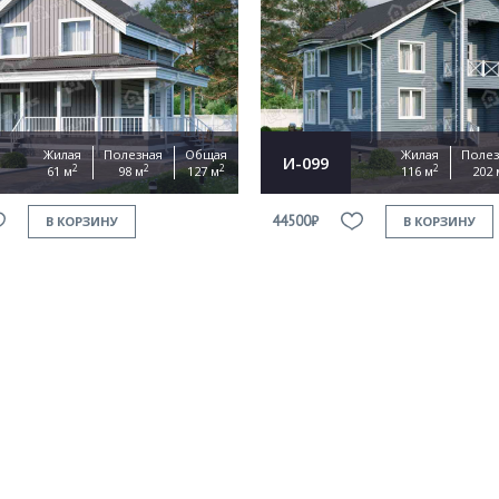
Жилая
Полезная
Общая
Жилая
Полез
И-099
2
2
2
2
61 м
98 м
127 м
116 м
202 
44500₽
В КОРЗИНУ
В КОРЗИНУ