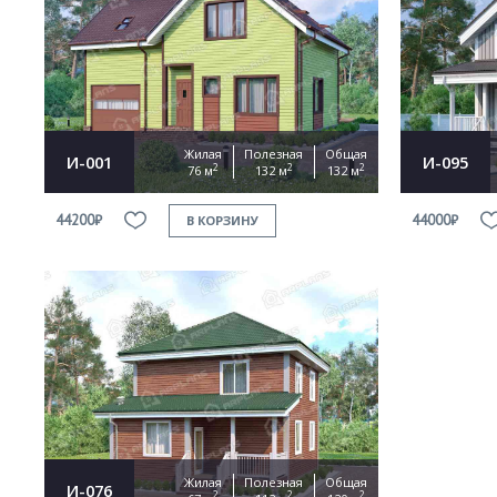
Жилая
Полезная
Общая
И-001
И-095
2
2
2
76 м
132 м
132 м
44200₽
44000₽
В КОРЗИНУ
Жилая
Полезная
Общая
И-076
2
2
2