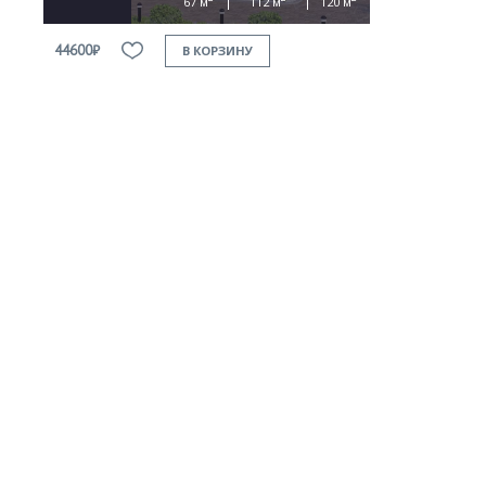
67 м
112 м
120 м
44600₽
В КОРЗИНУ