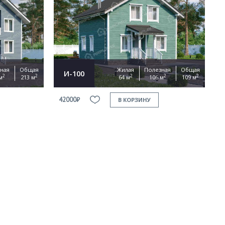
ная
Общая
Жилая
Полезная
Общая
И-100
2
2
2
2
2
м
213 м
64 м
106 м
109 м
42000₽
В КОРЗИНУ