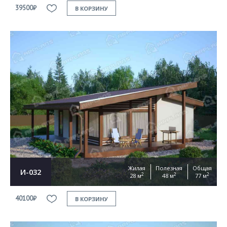
39500₽
В КОРЗИНУ
Жилая
Полезная
Общая
И-032
2
2
2
28 м
48 м
77 м
40100₽
В КОРЗИНУ