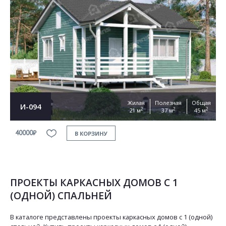
Жилая
Полезная
Общая
И-094
2
2
2
21 м
37 м
45 м
40000₽
В КОРЗИНУ
ПРОЕКТЫ КАРКАСНЫХ ДОМОВ С 1
(ОДНОЙ) СПАЛЬНЕЙ
В каталоге представлены проекты каркасных домов с 1 (одной)