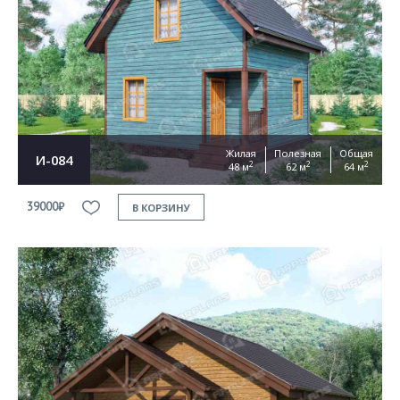
Согласен на
обработку персональных данных
This site is protected by reCAPTCHA and the Google
Privacy Policy
and
Terms of Service
apply
ОТПРАВИТЬ
Жилая
Полезная
Общая
И-084
2
2
2
48 м
62 м
64 м
39000₽
В КОРЗИНУ