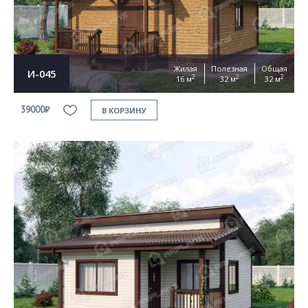
Жилая
Полезная
Общая
И-045
2
2
2
16 м
32 м
32 м
39000₽
В КОРЗИНУ