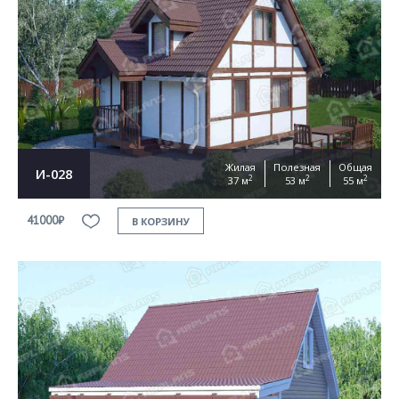
Жилая
Полезная
Общая
И-028
2
2
2
37 м
53 м
55 м
41000₽
В КОРЗИНУ