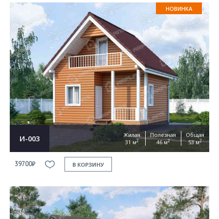
НОВИНКА
Жилая
Полезная
Общая
И-003
2
2
2
31 м
46 м
53 м
39700₽
В КОРЗИНУ