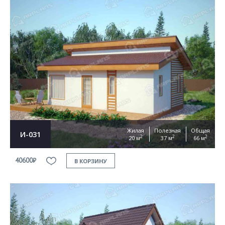
Жилая
Полезная
Общая
И-031
2
2
2
20 м
37 м
66 м
40600₽
В КОРЗИНУ