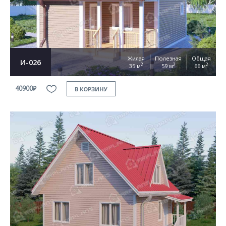
Жилая
Полезная
Общая
И-026
2
2
2
35 м
59 м
66 м
40900₽
В КОРЗИНУ