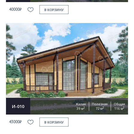
40000₽
В КОРЗИНУ
Жилая
Полезная
Общая
И-010
2
2
2
39 м
72 м
116 м
43000₽
В КОРЗИНУ