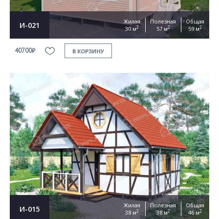
Жилая
Полезная
Общая
И-021
2
2
2
30 м
57 м
59 м
40700₽
В КОРЗИНУ
Жилая
Полезная
Общая
И-015
2
2
2
38 м
38 м
46 м