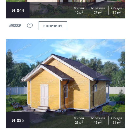
Жилая
Полезная
Общая
И-044
2
2
2
12 м
27 м
32 м
39000₽
В КОРЗИНУ
Жилая
Полезная
Общая
И-035
2
2
2
23 м
45 м
61 м