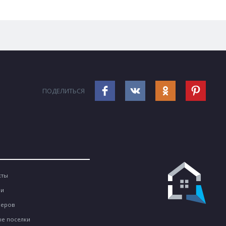
ПОДЕЛИТЬСЯ
кты
ии
неров
е поселки