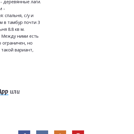
- деревянные лаги.
и -
 спальня, с/у и
ем в тамбур почти 3
ня 8.8 кв м.
м. Между ними есть
 ограничен, но
 такой вариант,
App
или