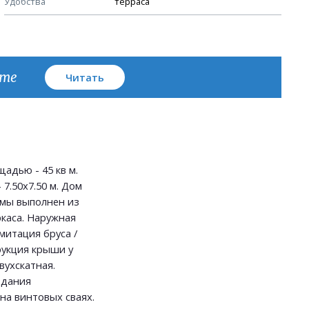
Удобства
терраса
План кровли
кте
Читать
адью - 45 кв м.
7.50х7.50 м. Дом
мы выполнен из
каса. Наружная
имитация бруса /
рукция крыши у
вухскатная.
здания
на винтовых сваях.