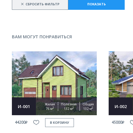
×
СБРОСИТЬ ФИЛЬТР
ПОКАЗАТЬ
ВАМ МОГУТ ПОНРАВИТЬСЯ
Жилая
Полезная
Общая
И-001
И-002
2
2
2
76 м
132 м
132 м
44200₽
45000₽
В КОРЗИНУ