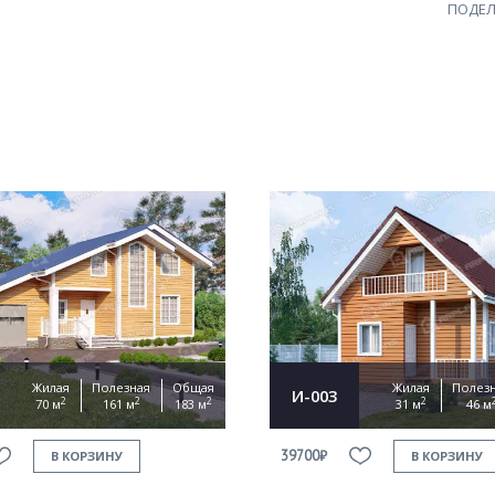
ПОДЕЛ
Жилая
Полезная
Общая
Жилая
Полез
И-003
2
2
2
2
70 м
161 м
183 м
31 м
46 м
39700₽
В КОРЗИНУ
В КОРЗИНУ