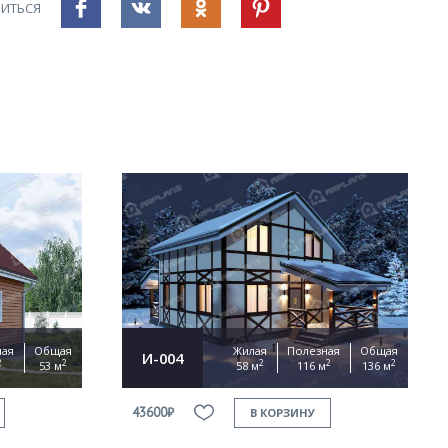
ИТЬСЯ
ная
Общая
Жилая
Полезная
Общая
И-004
2
2
2
2
2
53 м
58 м
116 м
136 м
43600₽
В КОРЗИНУ