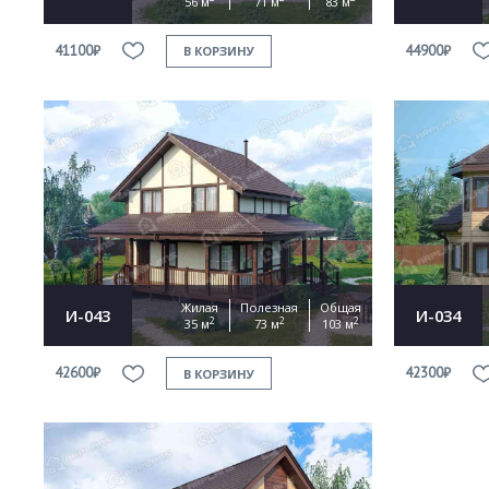
56 м
71 м
83 м
41100₽
44900₽
В КОРЗИНУ
Жилая
Полезная
Общая
И-043
И-034
2
2
2
35 м
73 м
103 м
42600₽
42300₽
В КОРЗИНУ