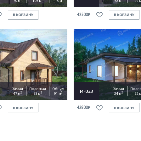
70 м
105 м
115 м
58 м
99 
42500₽
В КОРЗИНУ
В КОРЗИНУ
Жилая
Полезная
Общая
Жилая
Полез
И-033
2
2
2
2
47 м
88 м
91 м
34 м
52 
42800₽
В КОРЗИНУ
В КОРЗИНУ
Продолжить покупки
ОФОРМИТЬ ЗАКАЗ