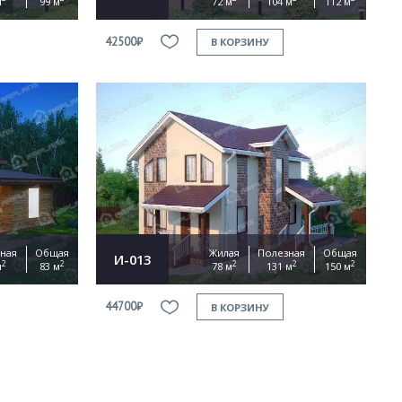
м
99 м
72 м
104 м
112 м
42500₽
В КОРЗИНУ
ная
Общая
Жилая
Полезная
Общая
И-013
2
2
2
2
2
м
83 м
78 м
131 м
150 м
44700₽
В КОРЗИНУ