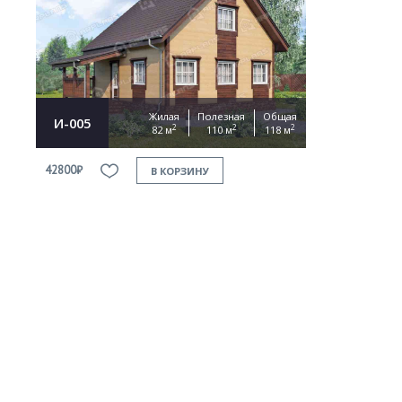
Жилая
Полезная
Общая
И-005
2
2
2
82 м
110 м
118 м
42800₽
В КОРЗИНУ