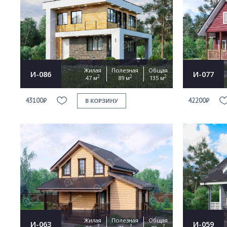
Жилая
Полезная
Общая
И-086
И-077
2
2
2
47 м
89 м
135 м
43100₽
42200₽
В КОРЗИНУ
Жилая
Полезная
Общая
И-063
И-059
2
2
2