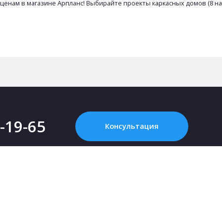
 ценам в магазине Арпланс! Выбирайте проекты каркасных домов (8 на
2-19-65
Консультация
ПРОЕКТИРОВАНИЕ
ARPLANS
Картинка с интернета - это НЕ проект, или
Все конта
Что такое «проект дома»?