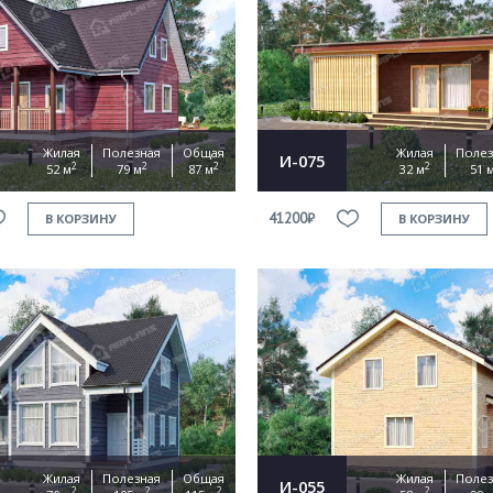
Жилая
Полезная
Общая
Жилая
Полез
И-075
2
2
2
2
52 м
79 м
87 м
32 м
51 
41200₽
В КОРЗИНУ
В КОРЗИНУ
Жилая
Полезная
Общая
Жилая
Полез
И-055
2
2
2
2