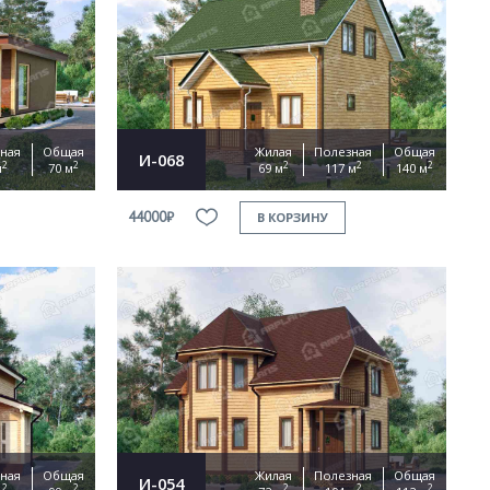
ная
Общая
Жилая
Полезная
Общая
И-068
2
2
2
2
2
м
70 м
69 м
117 м
140 м
44000₽
В КОРЗИНУ
ная
Общая
Жилая
Полезная
Общая
И-054
2
2
2
2
2