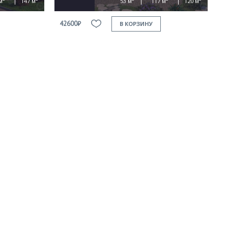
м
147 м
53 м
117 м
120 м
42600₽
В КОРЗИНУ