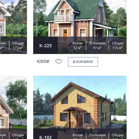
ная
Общая
Жилая
Полезная
Общая
К-223
2
2
2
2
2
м
172 м
52 м
97 м
115 м
42800₽
В КОРЗИНУ
ная
Общая
Жилая
Полезная
Общая
К-102
2
2
2
2
2