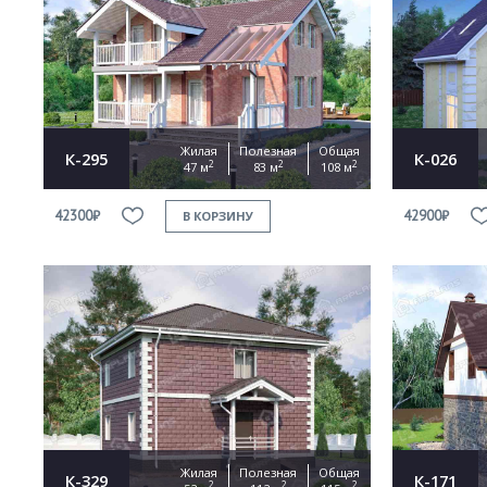
Жилая
Полезная
Общая
К-295
К-026
2
2
2
47 м
83 м
108 м
42300₽
42900₽
В КОРЗИНУ
Жилая
Полезная
Общая
К-329
К-171
2
2
2