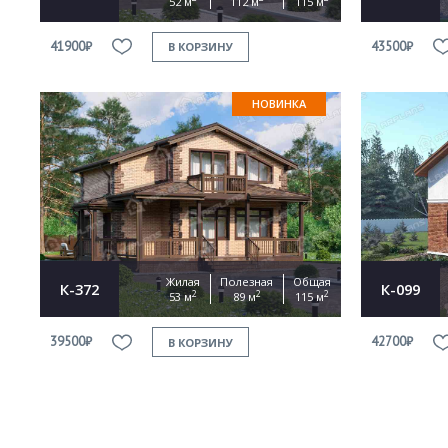
52 м
112 м
115 м
41900₽
43500₽
В КОРЗИНУ
НОВИНКА
Жилая
Полезная
Общая
К-372
К-099
2
2
2
53 м
89 м
115 м
39500₽
42700₽
В КОРЗИНУ