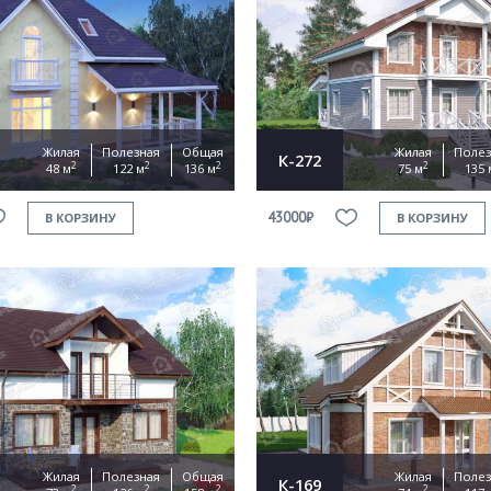
Жилая
Полезная
Общая
Жилая
Полез
К-272
2
2
2
2
48 м
122 м
136 м
75 м
135 
43000₽
В КОРЗИНУ
В КОРЗИНУ
Жилая
Полезная
Общая
Жилая
Полез
К-169
2
2
2
2