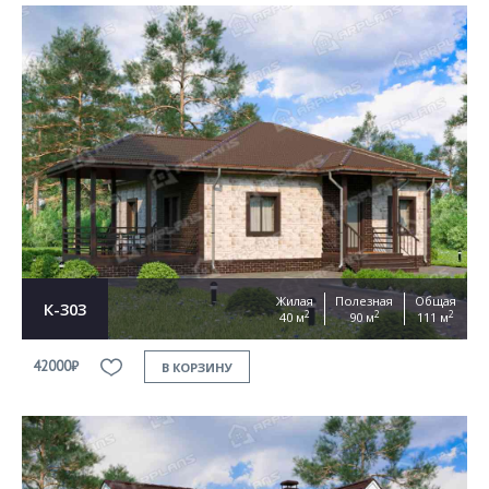
Жилая
Полезная
Общая
К-303
2
2
2
40 м
90 м
111 м
42000₽
В КОРЗИНУ