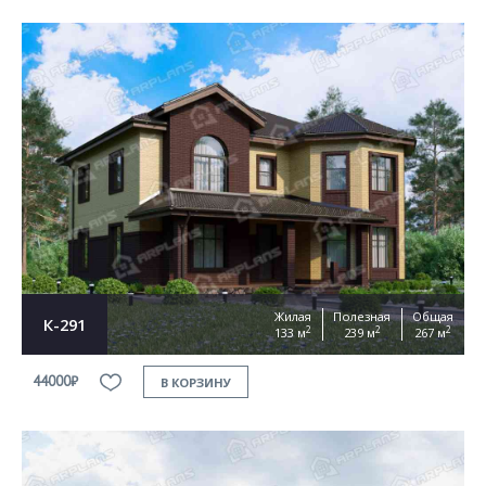
Жилая
Полезная
Общая
К-291
2
2
2
133 м
239 м
267 м
44000₽
В КОРЗИНУ