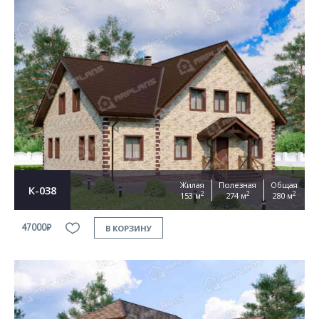
Жилая
Полезная
Общая
К-038
2
2
2
153 м
274 м
280 м
47000₽
В КОРЗИНУ