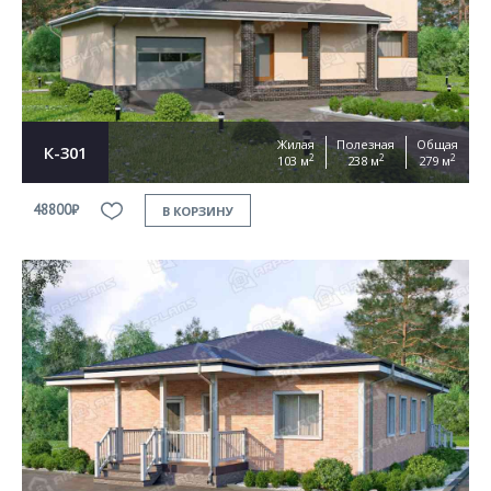
Жилая
Полезная
Общая
К-301
2
2
2
103 м
238 м
279 м
48800₽
В КОРЗИНУ