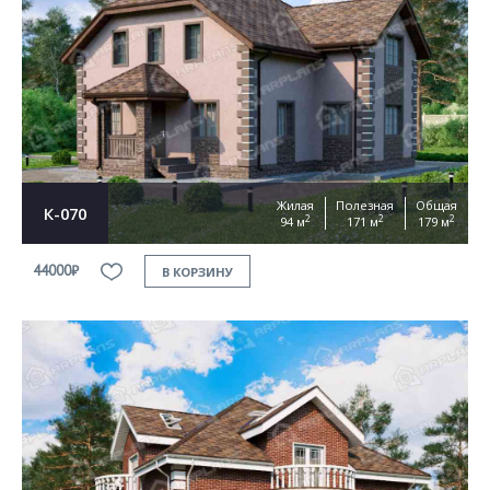
Жилая
Полезная
Общая
К-070
2
2
2
94 м
171 м
179 м
44000₽
В КОРЗИНУ