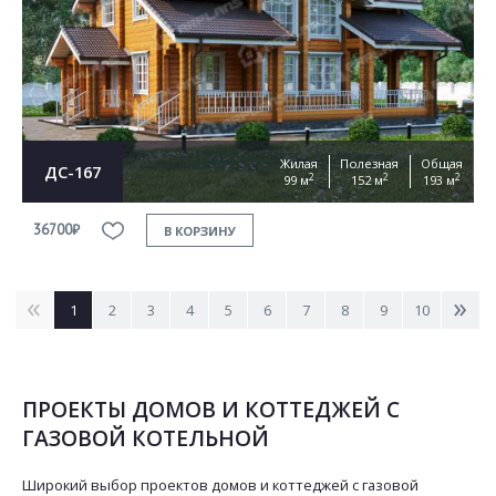
Жилая
Полезная
Общая
ДС-167
2
2
2
99 м
152 м
193 м
36700₽
В КОРЗИНУ
<
>
1
2
3
4
5
6
7
8
9
10
ПРОЕКТЫ ДОМОВ И КОТТЕДЖЕЙ С
ГАЗОВОЙ КОТЕЛЬНОЙ
Широкий выбор проектов домов и коттеджей с газовой