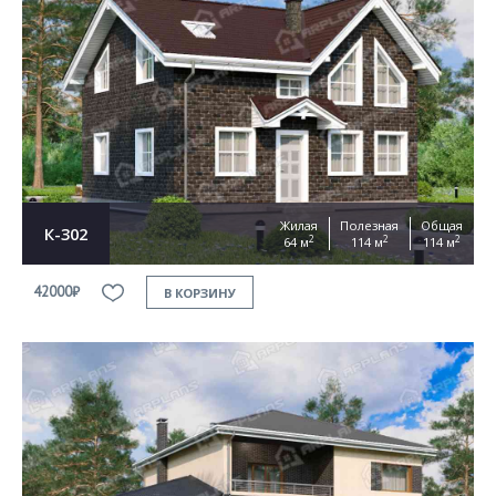
Жилая
Полезная
Общая
К-302
2
2
2
64 м
114 м
114 м
42000₽
В КОРЗИНУ