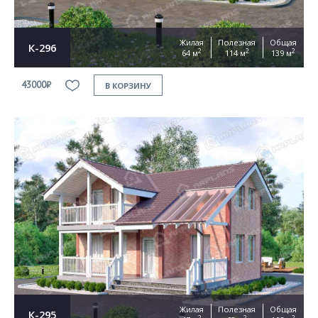
Жилая
Полезная
Общая
К-296
2
2
2
64 м
114 м
139 м
43000₽
В КОРЗИНУ
Жилая
Полезная
Общая
К-295
2
2
2