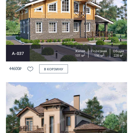
Согласен на
обработку персональных данных
This site is protected by reCAPTCHA and the Google
Privacy Policy
and
Terms of Service
apply
ОТПРАВИТЬ
Жилая
Полезная
Общая
А-037
2
2
2
101 м
196 м
228 м
44600₽
В КОРЗИНУ