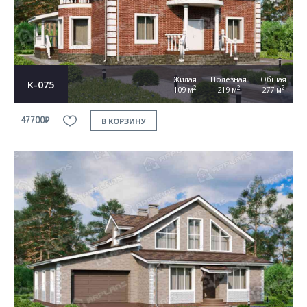
Жилая
Полезная
Общая
К-075
2
2
2
109 м
219 м
277 м
47700₽
В КОРЗИНУ