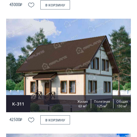
43000₽
В КОРЗИНУ
Жилая
Полезная
Общая
К-311
2
2
2
63 м
125 м
130 м
42500₽
В КОРЗИНУ