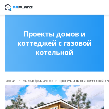
Продолжить покупки
ОФОРМИТЬ ЗАКАЗ
Проекты домов и
коттеджей с газовой
котельной
Главная
Мы подобрали для вас
Проекты домов и коттеджей с г
Прикрепить файл