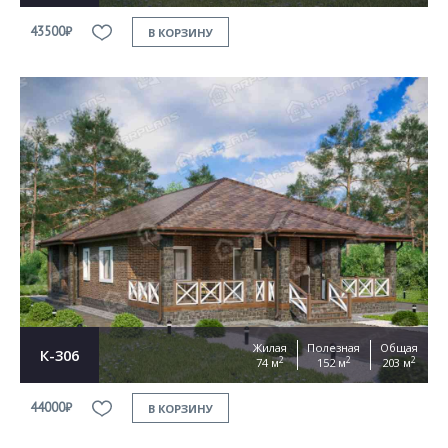
43500₽
В КОРЗИНУ
Жилая
Полезная
Общая
К-306
2
2
2
74 м
152 м
203 м
44000₽
В КОРЗИНУ