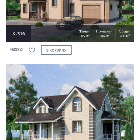
Жилая
Полезная
Общая
К-316
2
2
2
105 м
246 м
280 м
46000₽
В КОРЗИНУ