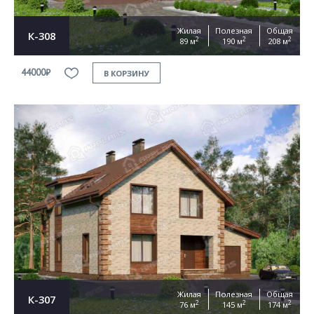
Жилая
Полезная
Общая
К-308
2
2
2
89 м
190 м
208 м
44000₽
В КОРЗИНУ
Жилая
Полезная
Общая
К-307
2
2
2
76 м
145 м
174 м