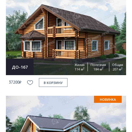
Жилая
Полезная
Общая
ДО-167
2
2
2
114 м
184 м
207 м
37200₽
В КОРЗИНУ
НОВИНКА