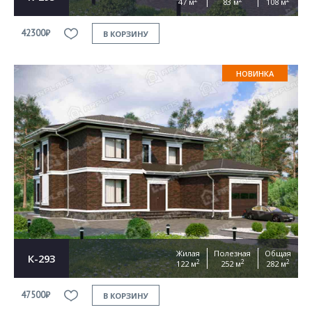
47 м
83 м
108 м
42300₽
В КОРЗИНУ
НОВИНКА
Жилая
Полезная
Общая
К-293
2
2
2
122 м
252 м
282 м
47500₽
В КОРЗИНУ