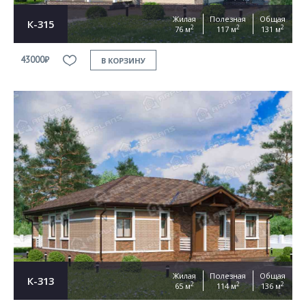
Жилая
Полезная
Общая
К-315
2
2
2
76 м
117 м
131 м
43000₽
В КОРЗИНУ
Жилая
Полезная
Общая
К-313
2
2
2
65 м
114 м
136 м