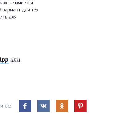
спальне имеется
 вариант для тех,
ить для
App
или
ИТЬСЯ