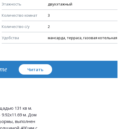
Этажность
двухэтажный
Узлы устройства кровли
Количество комнат
3
План кровли
Количество с/у
2
Удобства
мансарда, терраса, газовая котельная
кте
Читать
адью 131 кв м.
 9.92х11.69 м. Дом
формы, выполнен
толщиной 400 мм с