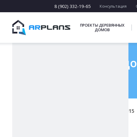
15 х [15-23]
16 х [16-20]
8 (902) 332-19-65
Консультация
17 х [17-22]
ПОДБОРКИ
ПРОЕКТЫ ДЕРЕВЯННЫХ
ДОМОВ
Готовый проект до
Главная
Проекты каменных домов
К-315