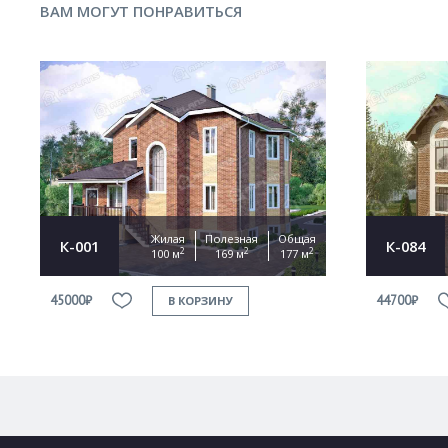
ВАМ МОГУТ ПОНРАВИТЬСЯ
Жилая
Полезная
Общая
К-001
К-084
2
2
2
100 м
169 м
177 м
45000₽
44700₽
В КОРЗИНУ