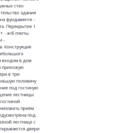
ужных стен
ительство здания
на фундаменте -
та. Перекрытие 1
эт - ж/б плиты.
и -
а. Конструкция
 небольшого
м входом в дом
 в прихожую
ери в три
 Большую половину
ние под гостиную
ещение лестницы:
 гостиной
анизовать приём
редусмотрена под
азной лестнице с
 открываются двери