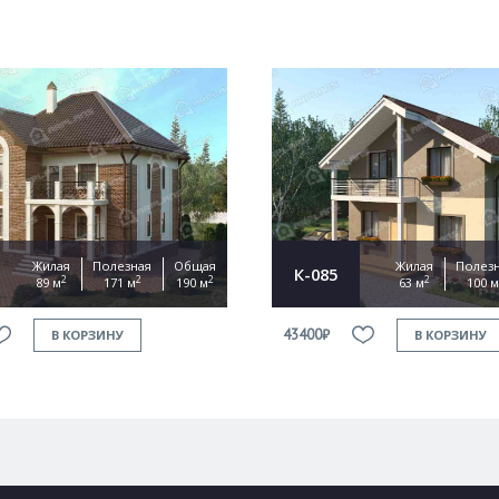
Жилая
Полезная
Общая
Жилая
Полез
К-085
2
2
2
2
89 м
171 м
190 м
63 м
100 м
43400₽
В КОРЗИНУ
В КОРЗИНУ