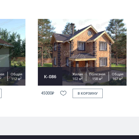
ная
Общая
Жилая
Полезная
Общая
К-086
2
2
2
2
2
112 м
102 м
158 м
167 м
45000₽
В КОРЗИНУ