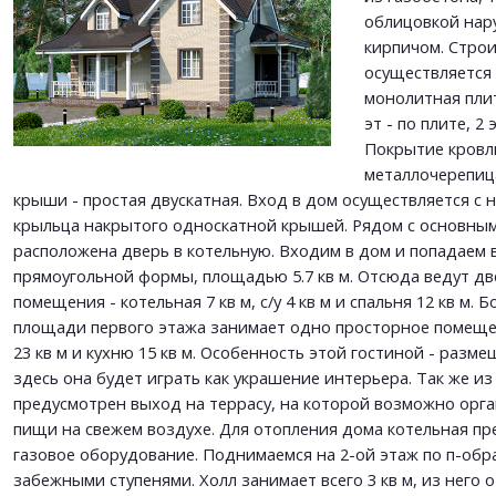
Согласен на
обработку персональных данных
облицовкой нар
Согласен на
обработку персональных данных
This site is protected by reCAPTCHA and the Google
Privacy Policy
and
Terms of Service
кирпичом. Стро
apply.
осуществляется 
монолитная пли
ОТПРАВИТЬ
эт - по плите, 2 
ОТПРАВИТЬ
Покрытие кровл
металлочерепиц
крыши - простая двускатная. Вход в дом осуществляется с
крыльца накрытого односкатной крышей. Рядом с основны
расположена дверь в котельную. Входим в дом и попадаем
прямоугольной формы, площадью 5.7 кв м. Отсюда ведут дв
помещения - котельная 7 кв м, с/у 4 кв м и спальня 12 кв м.
площади первого этажа занимает одно просторное помеще
23 кв м и кухню 15 кв м. Особенность этой гостиной - разм
здесь она будет играть как украшение интерьера. Так же из
предусмотрен выход на террасу, на которой возможно орг
пищи на свежем воздухе. Для отопления дома котельная п
газовое оборудование. Поднимаемся на 2-ой этаж по п-обр
забежными ступенями. Холл занимает всего 3 кв м, из него