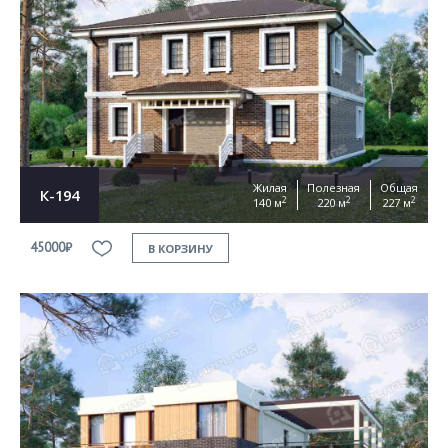
Жилая
Полезная
Общая
К-194
2
2
2
140 м
220 м
227 м
45000₽
В КОРЗИНУ