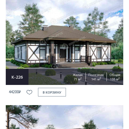
Жилая
Полезная
Общая
К-226
2
2
2
71 м
141 м
155 м
44200₽
В КОРЗИНУ