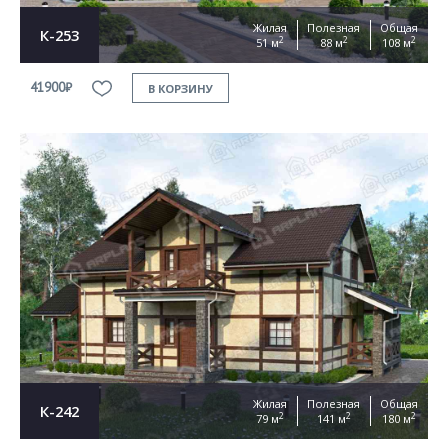
Жилая
Полезная
Общая
К-253
2
2
2
51 м
88 м
108 м
41900₽
В КОРЗИНУ
Жилая
Полезная
Общая
К-242
2
2
2
79 м
141 м
180 м