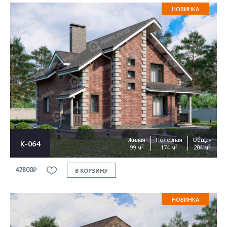
НОВИНКА
Жилая
Полезная
Общая
К-064
2
2
2
99 м
174 м
204 м
42800₽
В КОРЗИНУ
НОВИНКА