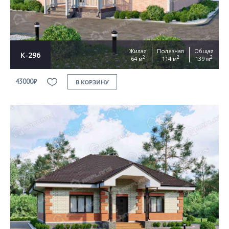
Жилая
Полезная
Общая
К-296
2
2
2
64 м
114 м
139 м
43000₽
В КОРЗИНУ