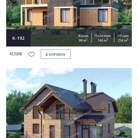
Жилая
Полезная
Общая
К-192
2
2
2
84 м
146 м
234 м
45300₽
В КОРЗИНУ