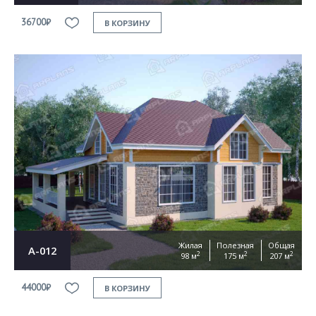
36700₽
В КОРЗИНУ
Жилая
Полезная
Общая
А-012
2
2
2
98 м
175 м
207 м
44000₽
В КОРЗИНУ