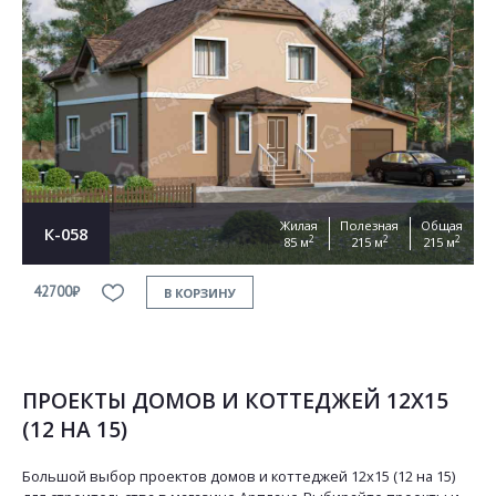
Жилая
Полезная
Общая
К-058
2
2
2
85 м
215 м
215 м
42700₽
В КОРЗИНУ
ПРОЕКТЫ ДОМОВ И КОТТЕДЖЕЙ 12Х15
(12 НА 15)
Большой выбор проектов домов и коттеджей 12х15 (12 на 15)