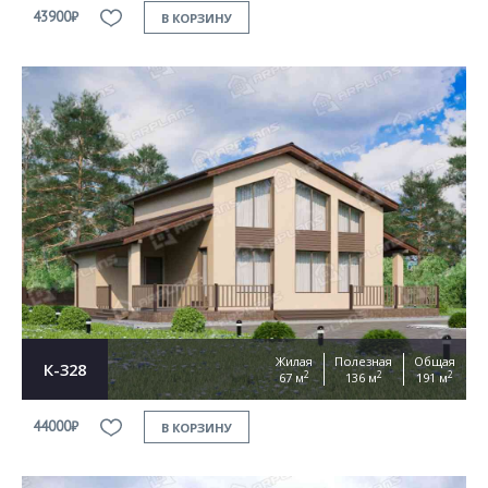
43900₽
В КОРЗИНУ
Жилая
Полезная
Общая
К-328
2
2
2
67 м
136 м
191 м
44000₽
В КОРЗИНУ