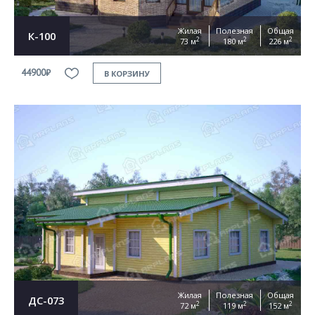
Жилая
Полезная
Общая
К-100
2
2
2
73 м
180 м
226 м
44900₽
В КОРЗИНУ
Жилая
Полезная
Общая
ДС-073
2
2
2
72 м
119 м
152 м