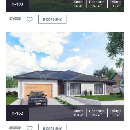
Жилая
Полезная
Общая
К-183
2
2
2
86 м
246 м
312 м
47600₽
В КОРЗИНУ
Жилая
Полезная
Общая
К-162
2
2
2
110 м
247 м
300 м
48000₽
В КОРЗИНУ