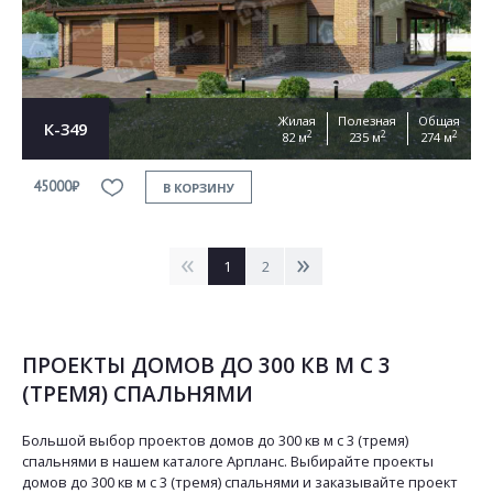
Жилая
Полезная
Общая
К-349
2
2
2
82 м
235 м
274 м
45000₽
В КОРЗИНУ
<
>
1
2
ПРОЕКТЫ ДОМОВ ДО 300 КВ М С 3
(ТРЕМЯ) СПАЛЬНЯМИ
Большой выбор проектов домов до 300 кв м с 3 (тремя)
спальнями в нашем каталоге Арпланс. Выбирайте проекты
домов до 300 кв м с 3 (тремя) спальнями и заказывайте проект