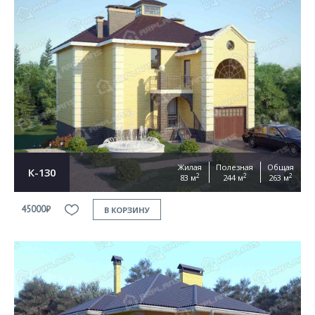
Жилая
Полезная
Общая
К-130
2
2
2
83 м
244 м
263 м
45000₽
В КОРЗИНУ