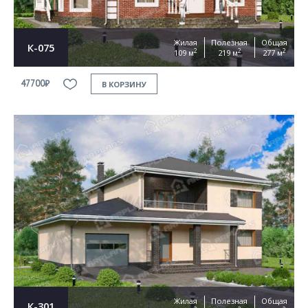
Жилая
Полезная
Общая
К-075
2
2
2
109 м
219 м
277 м
47700₽
В КОРЗИНУ
Жилая
Полезная
Общая
К-301