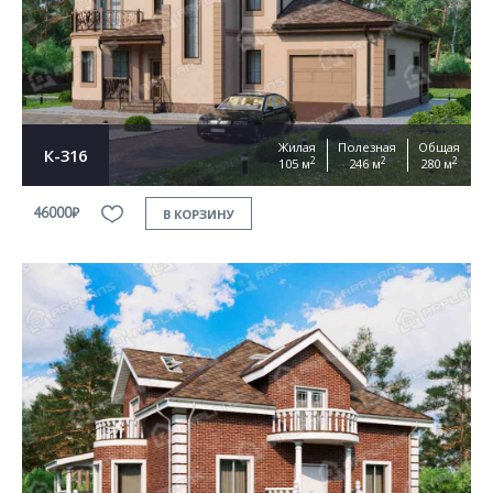
Согласен на
обработку персональных данных
This site is protected by reCAPTCHA and the Google
Privacy Policy
and
Terms of Service
apply
ОТПРАВИТЬ
Жилая
Полезная
Общая
К-316
2
2
2
105 м
246 м
280 м
46000₽
В КОРЗИНУ