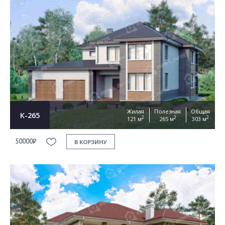
Жилая
Полезная
Общая
К-265
2
2
2
121 м
265 м
303 м
50000₽
В КОРЗИНУ