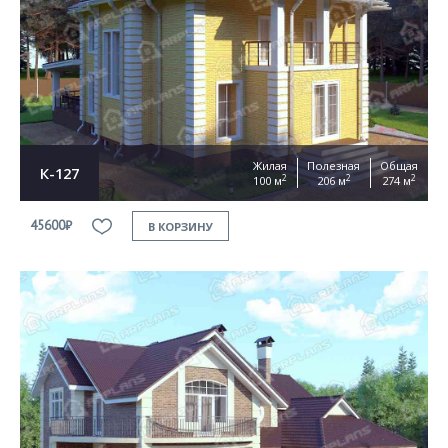
Жилая
Полезная
Общая
К-127
2
2
2
100 м
206 м
274 м
45600₽
В КОРЗИНУ