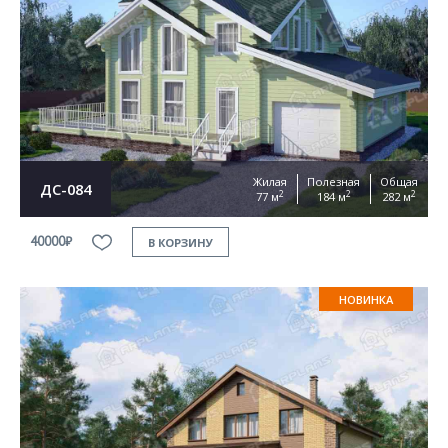
Жилая
Полезная
Общая
ДС-084
2
2
2
77 м
184 м
282 м
40000₽
В КОРЗИНУ
НОВИНКА