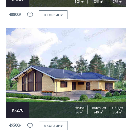
2
2
2
103 м
238 м
279 м
48800₽
В КОРЗИНУ
Жилая
Полезная
Общая
К-270
2
2
2
86 м
249 м
364 м
49500₽
В КОРЗИНУ