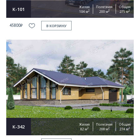
Жилая
Полезная
Общая
К-101
2
2
2
104 м
200 м
275 м
45800₽
В КОРЗИНУ
Жилая
Полезная
Общая
К-342
2
2
2
82 м
208 м
274 м