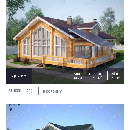
Жилая
Полезная
Общая
ДС-095
2
2
2
145 м
219 м
280 м
38400₽
В КОРЗИНУ