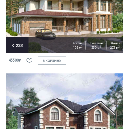
Жилая
Полезная
Общая
К-233
2
2
2
106 м
230 м
273 м
45500₽
В КОРЗИНУ