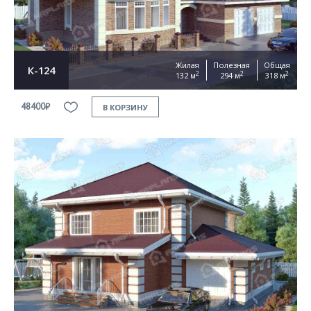
Жилая
Полезная
Общая
К-124
2
2
2
132 м
294 м
318 м
48400₽
В КОРЗИНУ