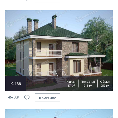
Жилая
Полезная
Общая
К-138
2
2
2
87 м
218 м
259 м
46700₽
В КОРЗИНУ