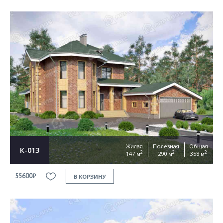
Жилая
Полезная
Общая
К-013
2
2
2
147 м
290 м
358 м
55600₽
В КОРЗИНУ