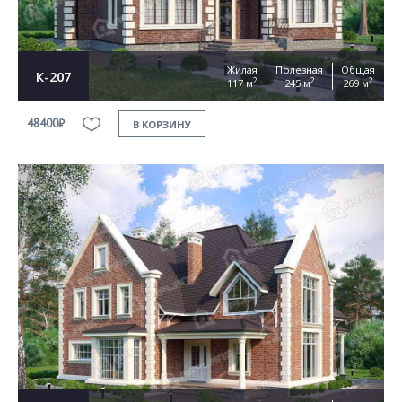
Жилая
Полезная
Общая
К-207
2
2
2
117 м
245 м
269 м
48400₽
В КОРЗИНУ