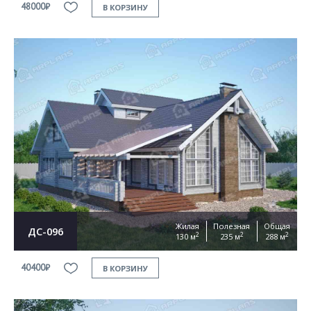
48000₽
В КОРЗИНУ
Жилая
Полезная
Общая
ДС-096
2
2
2
130 м
235 м
288 м
40400₽
В КОРЗИНУ