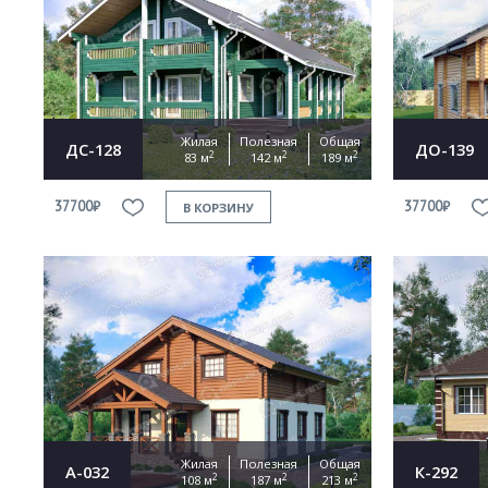
Жилая
Полезная
Общая
ДС-128
ДО-139
2
2
2
83 м
142 м
189 м
37700₽
37700₽
В КОРЗИНУ
Жилая
Полезная
Общая
А-032
К-292
2
2
2
108 м
187 м
213 м