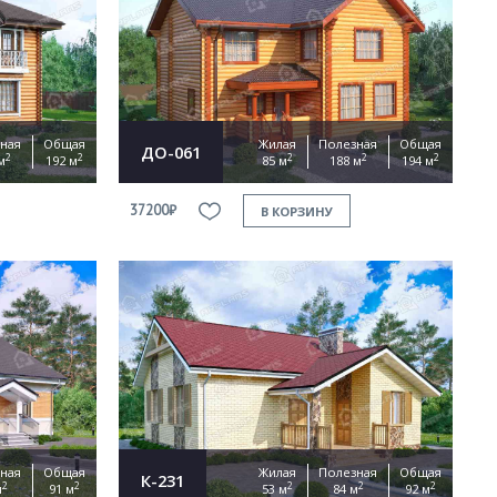
ная
Общая
Жилая
Полезная
Общая
ДО-061
2
2
2
2
2
м
192 м
85 м
188 м
194 м
37200₽
В КОРЗИНУ
ная
Общая
Жилая
Полезная
Общая
К-231
2
2
2
2
2
м
91 м
53 м
84 м
92 м