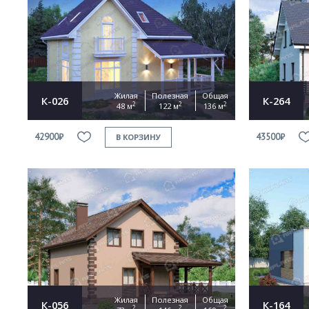
Жилая
Полезная
Общая
К-026
К-264
2
2
2
48 м
122 м
136 м
42900₽
43500₽
В КОРЗИНУ
Жилая
Полезная
Общая
К-056
К-164
2
2
2