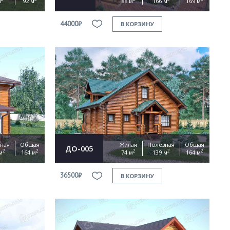
м
92 м
88 м
166 м
169 м
44000₽
В КОРЗИНУ
ная
Общая
Жилая
Полезная
Общая
ДО-005
2
2
2
2
2
м
164 м
74 м
139 м
164 м
36500₽
В КОРЗИНУ