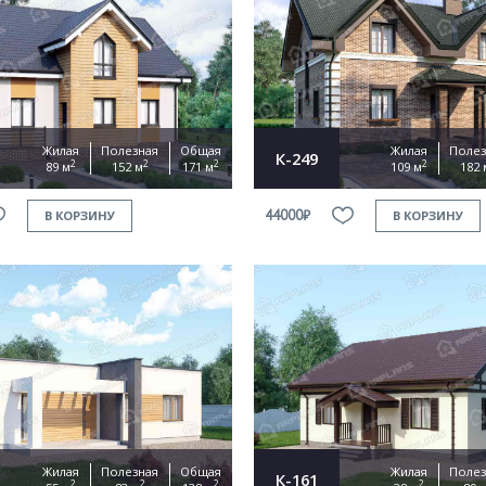
Жилая
Полезная
Общая
Жилая
Полез
К-249
2
2
2
2
89 м
152 м
171 м
109 м
182 
44000₽
В КОРЗИНУ
В КОРЗИНУ
Жилая
Полезная
Общая
Жилая
Полез
К-161
2
2
2
2