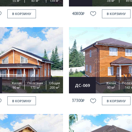
55 м
83 м
138 м
38 м
89 
40800₽
В КОРЗИНУ
В КОРЗИНУ
Жилая
Полезная
Общая
Жилая
Полез
ДС-069
2
2
2
2
90 м
173 м
200 м
90 м
143 
37300₽
В КОРЗИНУ
В КОРЗИНУ