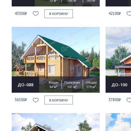
73 м
146 м
169 м
43300₽
42100₽
В КОРЗИНУ
Жилая
Полезная
Общая
ДО-088
ДО-100
2
2
2
84 м
141 м
179 м
36500₽
37800₽
В КОРЗИНУ