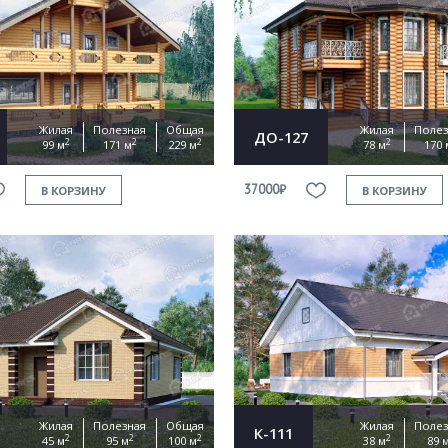
Продолжить покупки
ОФОРМИТЬ ЗАКАЗ
Жилая
Полезная
Общая
Жилая
Полез
ДО-127
2
2
2
2
99 м
171 м
229 м
78 м
170 
Прикрепить файл
37000₽
В КОРЗИНУ
В КОРЗИНУ
Согласен на
обработку персональных данных
This site is protected by reCAPTCHA and the Google
Privacy Policy
and
Terms of Service
apply.
ОТПРАВИТЬ
Жилая
Полезная
Общая
Жилая
Полез
К-111
2
2
2
2
45 м
95 м
100 м
38 м
89 