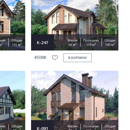
ная
Общая
Жилая
Полезная
Общая
К-247
2
2
2
2
2
м
191 м
63 м
119 м
140 м
43500₽
В КОРЗИНУ
ная
Общая
Жилая
Полезная
Общая
К-091
2
2
2
2
2