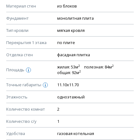
КОНСТРУКТИВНЫЕ РЕШЕНИЯ (КР)
Материал стен
из блоков
Ведомость рабочих чертежей основного комплекта КР
Фундамент
монолитная плита
План фундамента
Тип кровли
мягкая кровля
Устройство фундамента, спецификация материалов
фундамента
Перекрытия 1 этажа
по плите
Планы перекрытий этажей, спецификация элементов
Отделка стен
фасадная плитка
Устройство перекрытий
2
2
жилая: 53м
полезная: 84м
Устройство стен
Площадь
i
2
общая: 92м
Спецификация материалов стен
Точные габариты
11.10х11.70
i
Схема расположения лаг чердака (если есть)
Схема расположения элементов стропил
Этажность
одноэтажный
Спецификация элементов стропил
Количество комнат
2
Устройство стропильной системы
Количество с/у
1
Узлы устройства кровли
План кровли
Удобства
газовая котельная