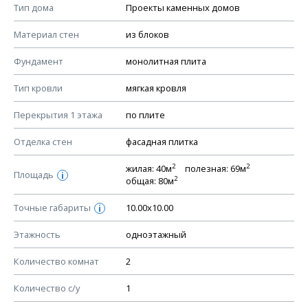
Смотрите советы по выбору материала в нашем
блоге
.
Тип дома
Проекты каменных домов
КОНСТРУКТИВНЫЕ РЕШЕНИЯ (КР)
Материал стен
из блоков
Ведомость рабочих чертежей основного комплекта КР
Фундамент
монолитная плита
План фундамента
Тип кровли
мягкая кровля
Устройство фундамента, спецификация материалов
фундамента
Перекрытия 1 этажа
по плите
Планы перекрытий этажей, спецификация элементов
Отделка стен
фасадная плитка
Устройство перекрытий
2
2
жилая: 40м
полезная: 69м
Устройство стен
Площадь
i
2
общая: 80м
Спецификация материалов стен
Точные габариты
10.00х10.00
i
Схема расположения лаг чердака (если есть)
Схема расположения элементов стропил
Этажность
одноэтажный
Спецификация элементов стропил
Количество комнат
2
Устройство стропильной системы
Количество с/у
1
Узлы устройства кровли