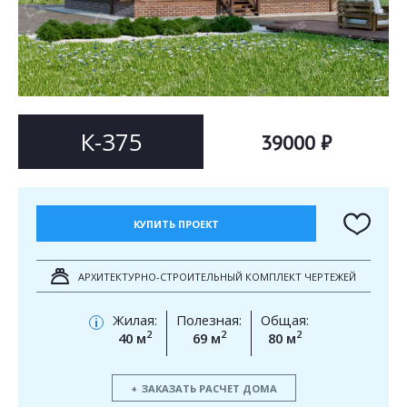
Согласен на
Согласен на
обработку персональных данных
обработку персональных данных
This site is protected by reCAPTCHA and the Google
Privacy Policy
and
Terms of Service
apply.
ОТПРАВИТЬ
ОТПРАВИТЬ
К-375
39000 ₽
КУПИТЬ ПРОЕКТ
АРХИТЕКТУРНО-СТРОИТЕЛЬНЫЙ КОМПЛЕКТ ЧЕРТЕЖЕЙ
Жилая:
Полезная:
Общая:
i
2
2
2
40 м
69 м
80 м
ЗАКАЗАТЬ РАСЧЕТ ДОМА