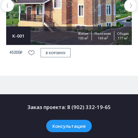
Жилая
Полезная
Общая
К-001
2
2
2
100 м
169 м
177 м
45000₽
4
В КОРЗИНУ
Заказ проекта:
8 (902) 332-19-65
Консультация