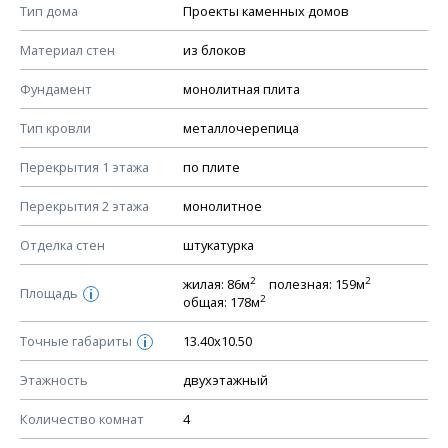
Смотрите советы по выбору материала в нашем
блоге
.
Тип дома
Проекты каменных домов
КОНСТРУКТИВНЫЕ РЕШЕНИЯ (КР)
Материал стен
из блоков
Ведомость рабочих чертежей основного комплекта КР
Фундамент
монолитная плита
План фундамента
Тип кровли
металлочерепица
Устройство фундамента, спецификация материалов
фундамента
Перекрытия 1 этажа
по плите
Планы перекрытий этажей, спецификация элементов
Перекрытия 2 этажа
монолитное
Устройство перекрытий
Отделка стен
штукатурка
Устройство стен
Спецификация материалов стен
2
2
жилая: 86м
полезная: 159м
Площадь
i
2
общая: 178м
Схема расположения лаг чердака (если есть)
Схема расположения элементов стропил
Точные габариты
13.40х10.50
i
Спецификация элементов стропил
Этажность
двухэтажный
Устройство стропильной системы
Количество комнат
4
Узлы устройства кровли