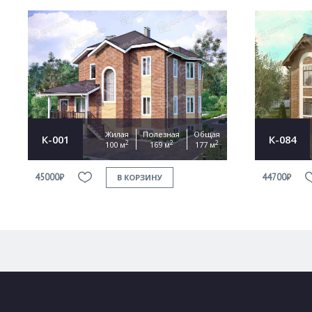
Жилая
Полезная
Общая
К-001
К-084
2
2
2
100 м
169 м
177 м
45000₽
44700₽
В КОРЗИНУ