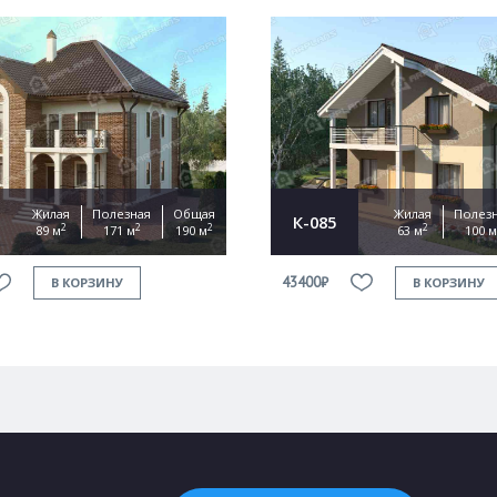
Жилая
Полезная
Общая
Жилая
Полез
К-085
2
2
2
2
89 м
171 м
190 м
63 м
100 м
43400₽
В КОРЗИНУ
В КОРЗИНУ