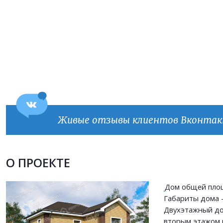
Живые отзывы клиентов Вконта
Продолжить покупки
ОФОРМИТЬ ЗАКАЗ
О ПРОЕКТЕ
Дом общей площ
Прикрепить файл
Габариты дома - 
Прикрепить файл
Двухэтажный до
Согласен на
обработку персональных данных
вторым этажом 
Согласен на
обработку персональных данных