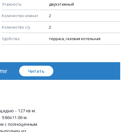
Этажность
двухэтажный
Узлы устройства кровли
Количество комнат
2
План кровли
Количество с/у
2
Удобства
терраса, газовая котельная
кте
Читать
адью - 127 кв м.
9.86х11.06 м.
м с полноценным
выполнен из