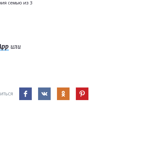
ия семью из 3
App
или
ИТЬСЯ