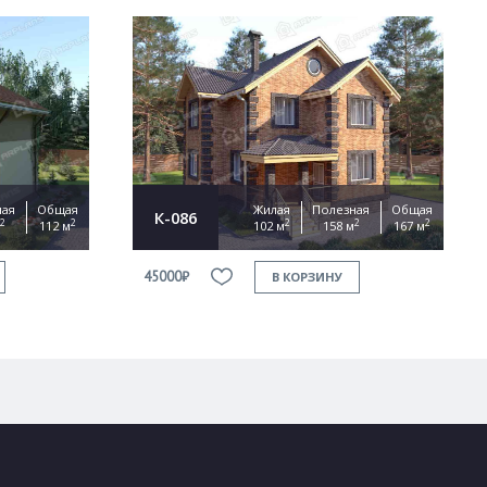
ная
Общая
Жилая
Полезная
Общая
К-086
2
2
2
2
2
112 м
102 м
158 м
167 м
45000₽
В КОРЗИНУ