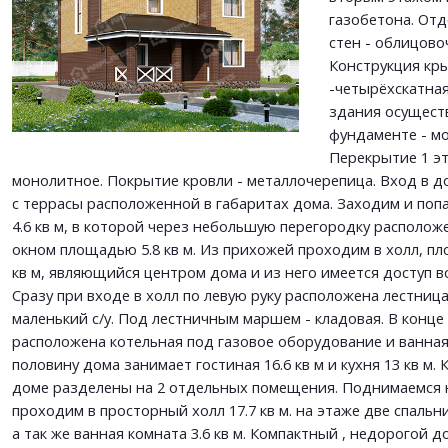
This site is protected by reCAPTCHA and the Google
Privacy Policy
and
Terms of Service
газобетона. От
apply.
стен - облицово
Конструкция кр
ОТПРАВИТЬ
-четырёхскатная
ОТПРАВИТЬ
здания осущест
фундаменте - мо
Перекрытие 1 эт 
монолитное. Покрытие кровли - металлочерепица. Вход в д
с террасы расположенной в габаритах дома. Заходим и по
4.6 кв м, в которой через небольшую перегородку располож
окном площадью 5.8 кв м. Из прихожей проходим в холл, п
кв м, являющийся центром дома и из него имеется доступ в
Сразу при входе в холл по левую руку расположена лестница
маленький с/у. Под лестничным маршем - кладовая. В конце
расположена котельная под газовое оборудование и ванная
половину дома занимает гостиная 16.6 кв м и кухня 13 кв м. 
доме разделены на 2 отдельных помещения. Поднимаемся 
проходим в просторный холл 17.7 кв м. на этаже две спальни 1
а так же ванная комната 3.6 кв м. Компактный , недорогой д