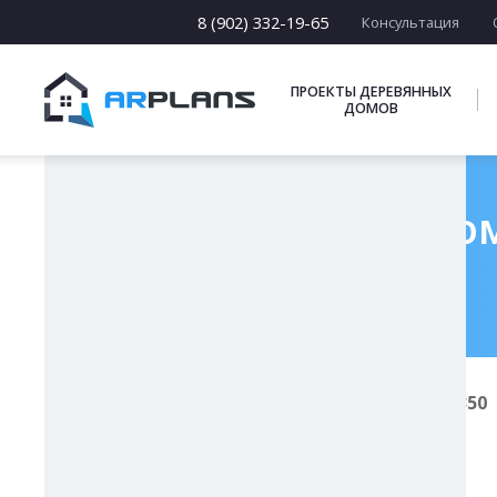
15 х [15-23]
16 х [16-20]
8 (902) 332-19-65
Консультация
17 х [17-22]
ПОДБОРКИ
ПРОЕКТЫ ДЕРЕВЯННЫХ
ДОМОВ
Готовый проект дом
Главная
Проекты каменных домов
К-350